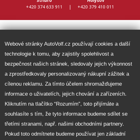
Stříbro
Holýšov
+420 374 633 911
|
+420 379 410 011
DALŠÍ INFORMACE
Webové stránky AutoVolf.cz používají cookies a další
technologie k tomu, aby zajistily spolehlivost a
Fleet program Škoda
bezpečnost našich stránek, sledovaly jejich výkonnost
Nabídka zaměstnání
a zprostředkovaly personalizovaný nákupní zážitek a
Facebook
cílenou reklamu. Za tímto účelem shromažďujeme
Reklamační řád
informace o uživatelích, jejich chování a zařízeních.
Zásady zpracování osobních údajů pro zákazníky
Kliknutím na tlačítko “Rozumím”, toto přijímáte a
Upozornění pro věřitele a společníky na jejich práva
Nastavení cookies
souhlasíte s tím, že tyto informace budeme sdílet se
třetími stranami, např. našimi obchodními partnery.
NEZÁVAZNĚ POPTAT VŮZ
Pokud toto odmítnete budeme používat jen základní