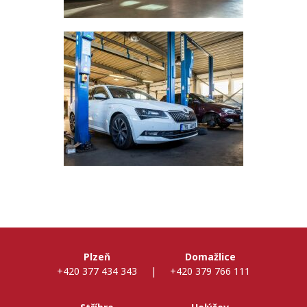
Plzeň
Domažlice
+420 377 434 343
|
+420 379 766 111