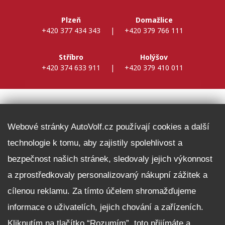
Plzeň
Domažlice
+420 377 434 343
|
+420 379 766 111
Stříbro
Holýšov
+420 374 633 911
|
+420 379 410 011
DALŠÍ INFORMACE
Webové stránky AutoVolf.cz používají cookies a další
technologie k tomu, aby zajistily spolehlivost a
Fleet program Škoda
bezpečnost našich stránek, sledovaly jejich výkonnost
Nabídka zaměstnání
a zprostředkovaly personalizovaný nákupní zážitek a
Facebook
cílenou reklamu. Za tímto účelem shromažďujeme
Reklamační řád
informace o uživatelích, jejich chování a zařízeních.
Zásady zpracování osobních údajů pro zákazníky
Kliknutím na tlačítko “Rozumím”, toto přijímáte a
Upozornění pro věřitele a společníky na jejich práva