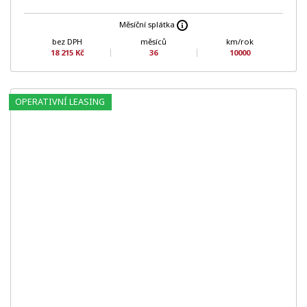
Měsíční splátka
bez DPH
měsíců
km/rok
18 215 Kč
36
10000
OPERATIVNÍ LEASING