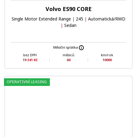
Volvo ES90 CORE
Single Motor Extended Range
|
245
|
Automatická/RWD
|
Sedan
Měsíční splátka
bez DPH
měsíců
km/rok
19 341 Kč
60
10000
OPERATIVNÍ LEASING