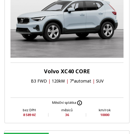
Volvo XC40 CORE
B3 FWD
|
120kW
|
7°automat
|
SUV
Měsíční splátka
bez DPH
měsíců
km/rok
8 589 Kč
36
10000