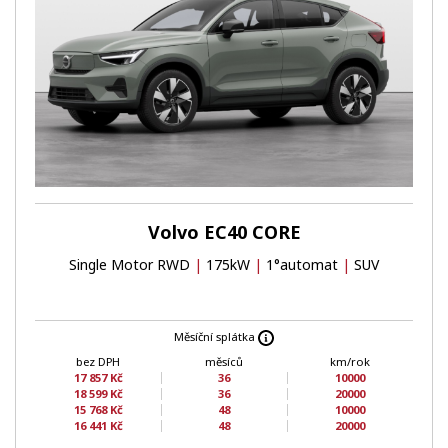
Volvo EC40 CORE
Single Motor RWD
|
175kW
|
1°automat
|
SUV
Měsíční splátka
bez DPH
měsíců
km/rok
17 857 Kč
36
10000
18 599 Kč
36
20000
15 768 Kč
48
10000
16 441 Kč
48
20000