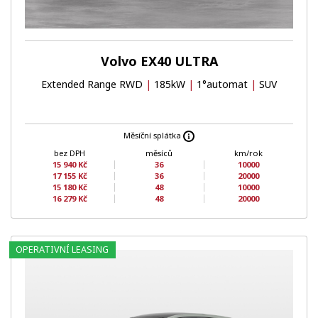
Volvo EX40 ULTRA
Extended Range RWD
|
185kW
|
1°automat
|
SUV
Měsíční splátka
bez DPH
měsíců
km/rok
15 940 Kč
36
10000
17 155 Kč
36
20000
15 180 Kč
48
10000
16 279 Kč
48
20000
OPERATIVNÍ LEASING