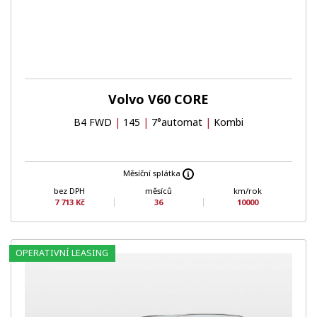
Volvo V60 CORE
B4 FWD
|
145
|
7°automat
|
Kombi
Měsíční splátka
bez DPH
měsíců
km/rok
7 713 Kč
36
10000
OPERATIVNÍ LEASING