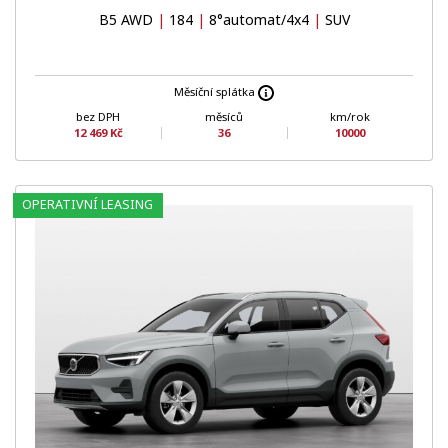
B5 AWD
|
184
|
8°automat/4x4
|
SUV
Měsíční splátka
bez DPH
měsíců
km/rok
12 469 Kč
36
10000
OPERATIVNÍ LEASING