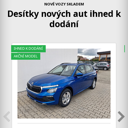
NOVÉ VOZY SKLADEM
Nové vozy skladem
Desítky nových aut ihned k
Ojeté a předváděcí vozy
Katalog vozů v PDF
dodání
Katalog | Ceník
Konfigurátor
Operativní leasing
Servis
Kontakt
IHNED K DODÁNÍ
web Kia
AKČNÍ MODEL