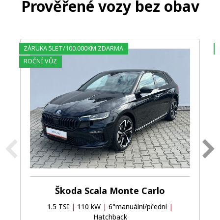
Prověřené vozy bez obav
ZÁRUKA 5LET/100.000KM ZDARMA
ROČNÍ VŮZ
Škoda Scala Monte Carlo
1.5 TSI
|
110 kW
|
6°manuální/přední
|
Hatchback