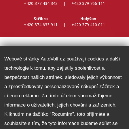
+420 377 434 343
|
+420 379 766 111
Stříbro
Holýšov
+420 374 633 911
|
+420 379 410 011
DALŠÍ INFORMACE
Webové stránky AutoVolf.cz používají cookies a další
technologie k tomu, aby zajistily spolehlivost a
Fleet program Škoda
bezpečnost našich stránek, sledovaly jejich výkonnost
Nabídka zaměstnání
a zprostředkovaly personalizovaný nákupní zážitek a
Facebook
cílenou reklamu. Za tímto účelem shromažďujeme
Reklamační řád
informace o uživatelích, jejich chování a zařízeních.
Zásady zpracování osobních údajů pro zákazníky
Kliknutím na tlačítko “Rozumím”, toto přijímáte a
Upozornění pro věřitele a společníky na jejich práva
Nastavení cookies
souhlasíte s tím, že tyto informace budeme sdílet se