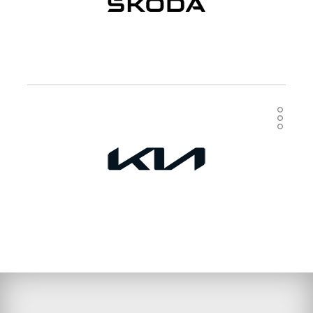
Nové vozy skladem
Ojeté a předváděcí vozy
Katalog vozů v PDF
Katalog | Ceník
Konfigurátor
Operativní leasing
Servis
Kontakt
web Volvo Cars
Nové vozy skladem
Ojeté a předváděcí vozy
Katalog vozů v PDF
Katalog | Ceník
Konfigurátor
Operativní leasing
Servis
Kontakt
web Škoda Auto