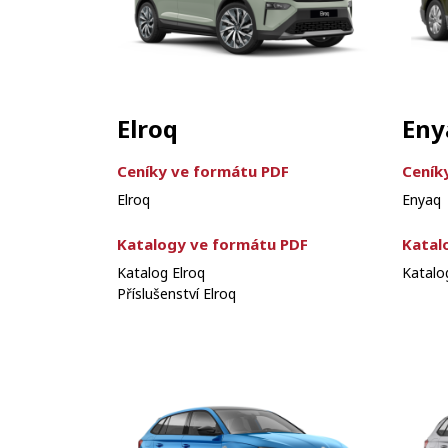
Elroq
Eny
Ceníky ve formátu PDF
Ceník
Elroq
Enyaq
Katalogy ve formátu PDF
Katal
Katalog Elroq
Katalo
Příslušenství Elroq