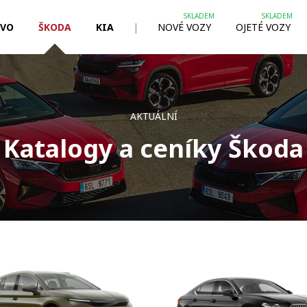
LVO
ŠKODA
KIA
|
NOVÉ VOZY
OJETÉ VOZY
AKTUÁLNÍ
Katalogy a ceníky Škoda