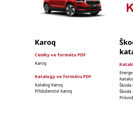
Karoq
Ško
kat
Ceníky ve formátu PDF
Karoq
Katal
Energe
Katalogy ve formátu PDF
Katalog
Katalog Karoq
Škoda 
Příslušenství Karoq
Škoda 
Průvod