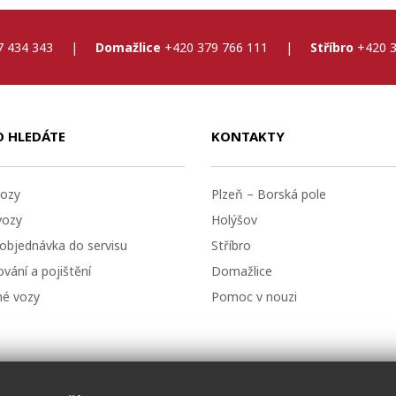
7 434 343
|
Domažlice
+420 379 766 111
|
Stříbro
+420 3
O HLEDÁTE
KONTAKTY
ozy
Plzeň – Borská pole
vozy
Holýšov
 objednávka do servisu
Stříbro
vání a pojištění
Domažlice
né vozy
Pomoc v nouzi