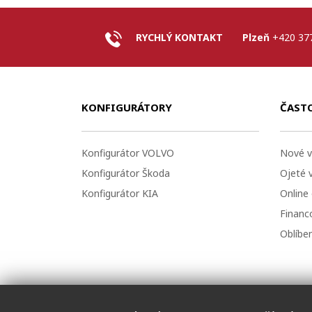
RYCHLÝ KONTAKT
Plzeň
+420 37
KONFIGURÁTORY
ČAST
Konfigurátor VOLVO
Nové v
Konfigurátor Škoda
Ojeté 
Konfigurátor KIA
Online
Financo
Oblíbe