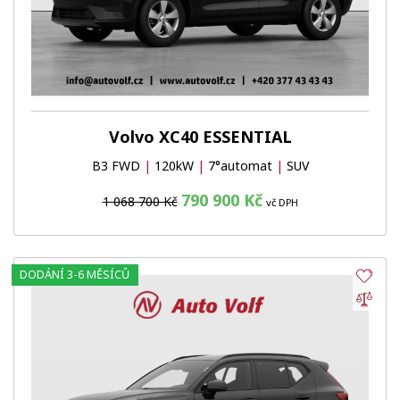
Volvo XC40 ESSENTIAL
B3 FWD
|
120kW
|
7°automat
|
SUV
790 900 Kč
1 068 700 Kč
vč DPH
DODÁNÍ 3-6 MĚSÍCŮ
Obl
Por