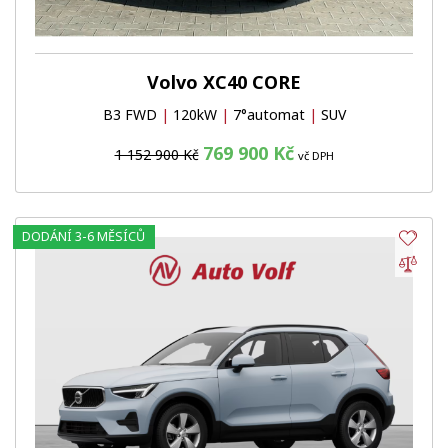
Volvo XC40 CORE
B3 FWD
|
120kW
|
7°automat
|
SUV
769 900 Kč
1 152 900 Kč
vč DPH
DODÁNÍ 3-6 MĚSÍCŮ
Obl
Por