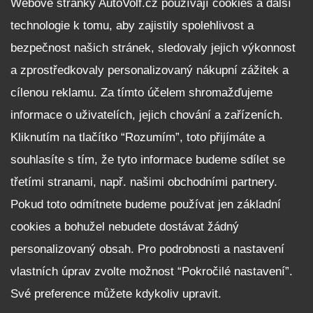
Webové stránky AutoVolf.cz používají cookies a další
technologie k tomu, aby zajistily spolehlivost a
Fleet program Škoda
bezpečnost našich stránek, sledovaly jejich výkonnost
Nabídka zaměstnání
a zprostředkovaly personalizovaný nákupní zážitek a
Facebook
cílenou reklamu. Za tímto účelem shromažďujeme
Reklamační řád
informace o uživatelích, jejich chování a zařízeních.
Zásady zpracování osobních údajů pro zákazníky
Kliknutím na tlačítko “Rozumím”, toto přijímáte a
Upozornění pro věřitele a společníky na jejich práva
Nastavení cookies
souhlasíte s tím, že tyto informace budeme sdílet se
třetími stranami, např. našimi obchodními partnery.
NEZÁVAZNĚ POPTAT VŮZ
Pokud toto odmítnete budeme používat jen základní
cookies a bohužel nebudete dostávat žádný
personalizovaný obsah. Pro podrobnosti a nastavení
vlastních úprav zvolte možnost “Pokročilé nastavení”.
Své preference můžete kdykoliv upravit.