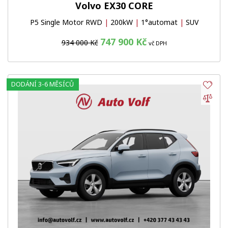
Volvo EX30 CORE
P5 Single Motor RWD
|
200kW
|
1°automat
|
SUV
747 900 Kč
934 000 Kč
vč DPH
DODÁNÍ 3-6 MĚSÍCŮ
Obl
Por