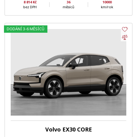
8 814 Kč
36
10000
bez DPH
měsíců
km/rok
DODÁNÍ 3-6 MĚSÍCŮ
Obl
Por
Volvo EX30 CORE