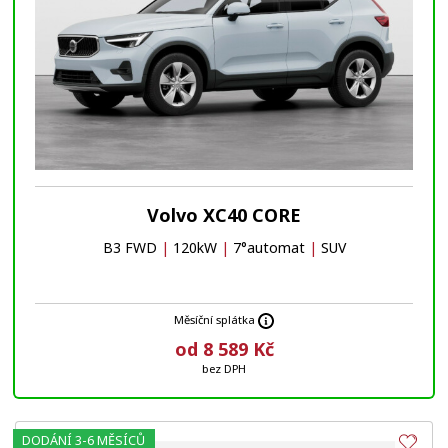
Volvo XC40 CORE
B3 FWD
|
120kW
|
7°automat
|
SUV
Měsíční splátka
od 8 589 Kč
bez DPH
DODÁNÍ 3-6 MĚSÍCŮ
Obl