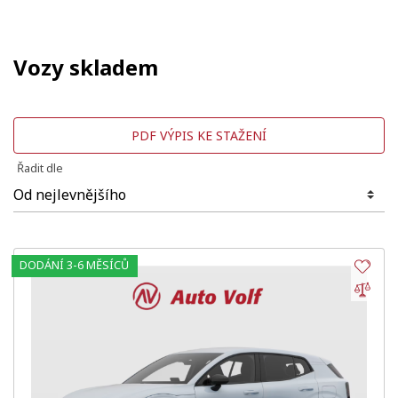
Vozy skladem
PDF VÝPIS KE STAŽENÍ
Řadit dle
DODÁNÍ 3-6 MĚSÍCŮ
Obl
Por