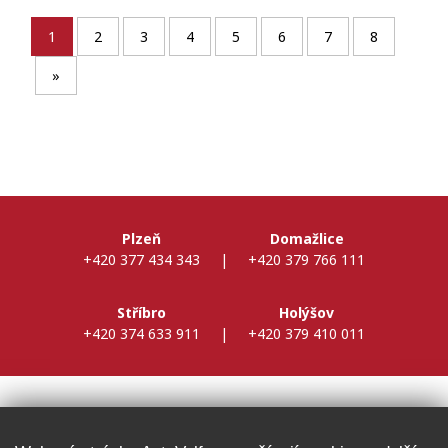
1
2
3
4
5
6
7
8
»
Plzeň
Domažlice
+420 377 434 343
|
+420 379 766 111
Stříbro
Holýšov
+420 374 633 911
|
+420 379 410 011
DALŠÍ INFORMACE