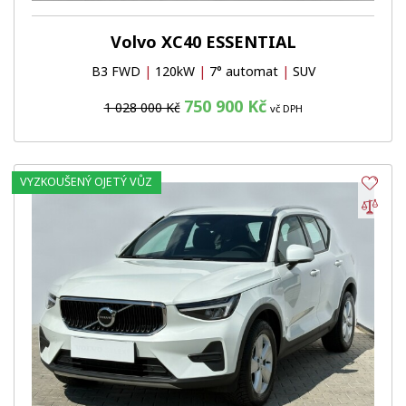
Volvo XC40 ESSENTIAL
B3 FWD
|
120kW
|
7° automat
|
SUV
750 900 Kč
1 028 000 Kč
vč DPH
VYZKOUŠENÝ OJETÝ VŮZ
Obl
Por