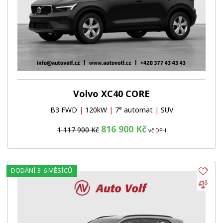
Volvo XC40 CORE
B3 FWD
|
120kW
|
7° automat
|
SUV
816 900 Kč
1 117 900 Kč
vč DPH
DODÁNÍ 3-6 MĚSÍCŮ
Obl
Por