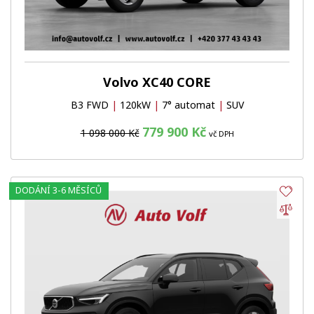
Volvo XC40 CORE
B3 FWD
|
120kW
|
7° automat
|
SUV
779 900 Kč
1 098 000 Kč
vč DPH
DODÁNÍ 3-6 MĚSÍCŮ
Obl
Por