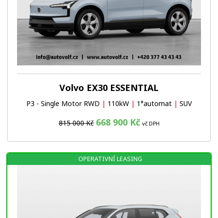
Volvo EX30 ESSENTIAL
P3 - Single Motor RWD
|
110kW
|
1°automat
|
SUV
668 900 Kč
815 000 Kč
vč DPH
OPERATIVNÍ LEASING