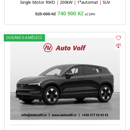
Single Motor RWD
|
200kW
|
1°automat
|
SUV
740 900 Kč
925 000 Kč
vč DPH
DODÁNÍ 3-6 MĚSÍCŮ
Obl
Por