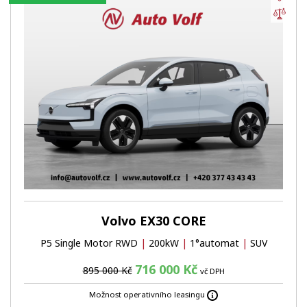
Por
Volvo EX30 CORE
P5 Single Motor RWD
|
200kW
|
1°automat
|
SUV
716 000 Kč
895 000 Kč
vč DPH
Možnost operativního leasingu