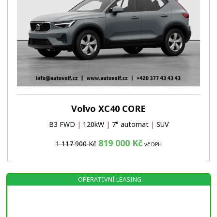
Volvo XC40 CORE
B3 FWD
|
120kW
|
7° automat
|
SUV
819 000 Kč
1 117 900 Kč
vč DPH
OPERATIVNÍ LEASING