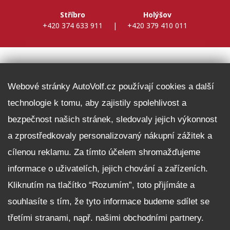
Stříbro
Holýšov
+420 374 633 911
|
+420 379 410 011
DALŠÍ INFORMACE
Webové stránky AutoVolf.cz používají cookies a další
technologie k tomu, aby zajistily spolehlivost a
Fleet program Škoda
bezpečnost našich stránek, sledovaly jejich výkonnost
Nabídka zaměstnání
a zprostředkovaly personalizovaný nákupní zážitek a
Facebook
cílenou reklamu. Za tímto účelem shromažďujeme
Reklamační řád
informace o uživatelích, jejich chování a zařízeních.
Zásady zpracování osobních údajů pro zákazníky
Kliknutím na tlačítko “Rozumím”, toto přijímáte a
Upozornění pro věřitele a společníky na jejich práva
Nastavení cookies
souhlasíte s tím, že tyto informace budeme sdílet se
třetími stranami, např. našimi obchodními partnery.
NEZÁVAZNĚ POPTAT VŮZ