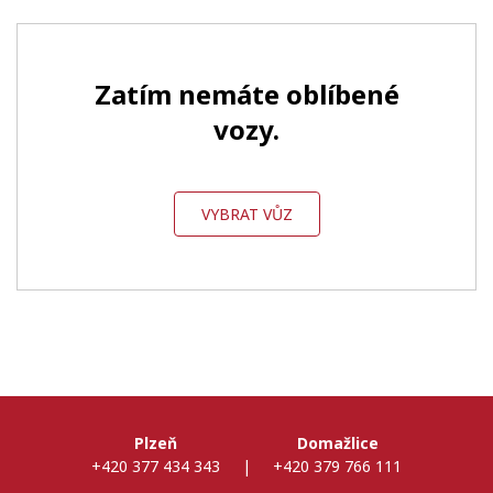
Zatím nemáte oblíbené
vozy.
VYBRAT VŮZ
Plzeň
Domažlice
+420 377 434 343
|
+420 379 766 111