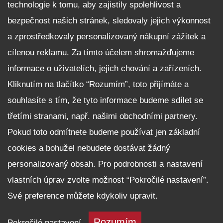
technologie k tomu, aby zajistily spolehlivost a
Nabídka zaměstnání
bezpečnost našich stránek, sledovaly jejich výkonnost
Facebook
a zprostředkovaly personalizovaný nákupní zážitek a
Reklamační řád
cílenou reklamu. Za tímto účelem shromažďujeme
Zásady zpracování osobních údajů pro zákazníky
informace o uživatelích, jejich chování a zařízeních.
Upozornění pro věřitele a společníky na jejich práva
Kliknutím na tlačítko “Rozumím”, toto přijímáte a
Nastavení cookies
souhlasíte s tím, že tyto informace budeme sdílet se
NEZÁVAZNĚ POPTAT VŮZ
třetími stranami, např. našimi obchodními partnery.
Pokud toto odmítnete budeme používat jen základní
cookies a bohužel nebudete dostávat žádný
personalizovaný obsah. Pro podrobnosti a nastavení
vlastních úprav zvolte možnost “Pokročilé nastavení”.
Své preference můžete kdykoliv upravit.
Auto Volf spol. s r.o. | IČ: 49194216 | sídlo: Plzeňská 1444, 349 01 Stříbro
© 2018 - 2026
Walk.cz
Rozumím
Pokročilé nastavení