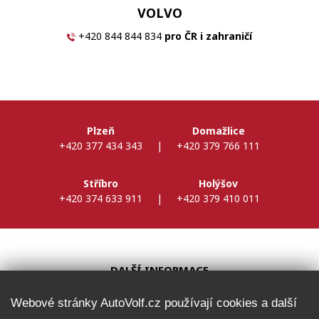
VOLVO
+420 844 844 834
pro ČR i zahraničí
Plzeň
Domažlice
+420 377 434 343
|
+420 379 766 111
Stříbro
Holýšov
+420 374 633 911
|
+420 379 410 011
DALŠÍ INFORMACE
Webové stránky AutoVolf.cz používají cookies a další
Fleet program Škoda