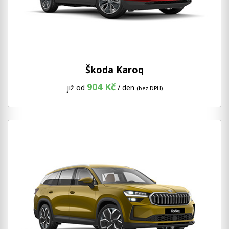
Škoda Karoq
904 Kč
již od
/ den
(bez DPH)