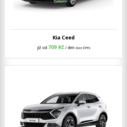
Kia Ceed
709 Kč
již od
/ den
(bez DPH)