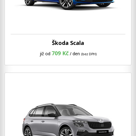
Škoda Scala
709 Kč
již od
/ den
(bez DPH)