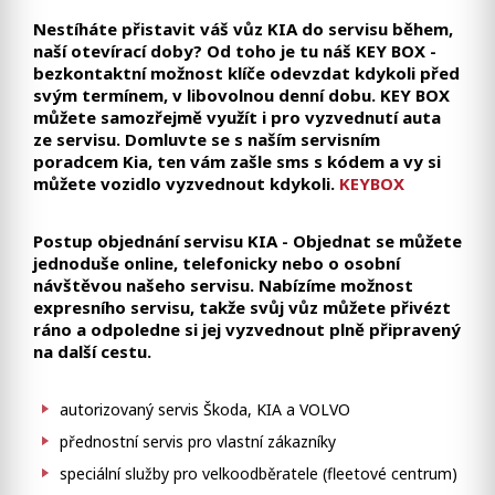
Nestíháte přistavit váš vůz KIA do servisu během,
naší otevírací doby?
Od toho je tu náš KEY BOX -
bezkontaktní možnost klíče odevzdat kdykoli před
svým termínem, v libovolnou denní dobu. KEY BOX
můžete samozřejmě využít i pro vyzvednutí auta
ze servisu. Domluvte se s naším servisním
poradcem Kia, ten vám zašle sms s kódem a vy si
můžete vozidlo vyzvednout kdykoli.
KEYBOX
Postup objednání servisu KIA - Objednat se můžete
jednoduše online, telefonicky nebo o osobní
návštěvou našeho servisu. Nabízíme možnost
expresního servisu, takže svůj vůz můžete přivézt
ráno a odpoledne si jej vyzvednout plně připravený
na další cestu.
autorizovaný servis Škoda, KIA a VOLVO
přednostní servis pro vlastní zákazníky
speciální služby pro velkoodběratele (fleetové centrum)