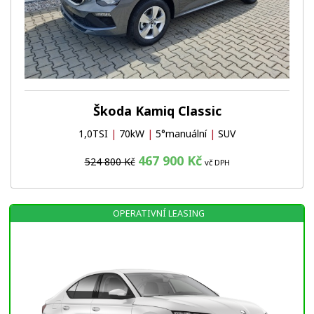
Škoda Kamiq Classic
1,0TSI
|
70kW
|
5°manuální
|
SUV
467 900 Kč
524 800 Kč
vč DPH
OPERATIVNÍ LEASING