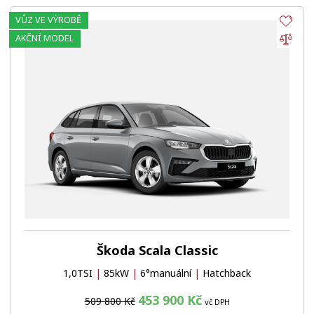
VŮZ VE VÝROBĚ
Obl
Por
AKČNÍ MODEL
Škoda Scala Classic
1,0TSI
|
85kW
|
6°manuální
|
Hatchback
453 900 Kč
509 800 Kč
vč DPH