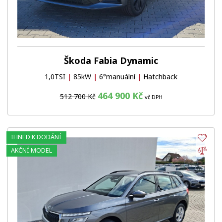
Škoda Fabia Dynamic
1,0TSI
|
85kW
|
6°manuální
|
Hatchback
464 900 Kč
512 700 Kč
vč DPH
IHNED K DODÁNÍ
Obl
Por
AKČNÍ MODEL