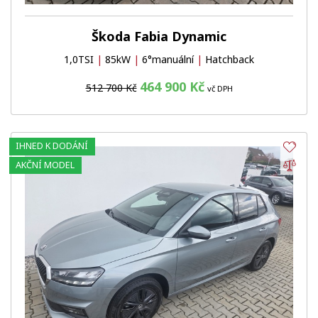
Škoda Fabia Dynamic
1,0TSI
|
85kW
|
6°manuální
|
Hatchback
464 900 Kč
512 700 Kč
vč DPH
IHNED K DODÁNÍ
Obl
Por
AKČNÍ MODEL