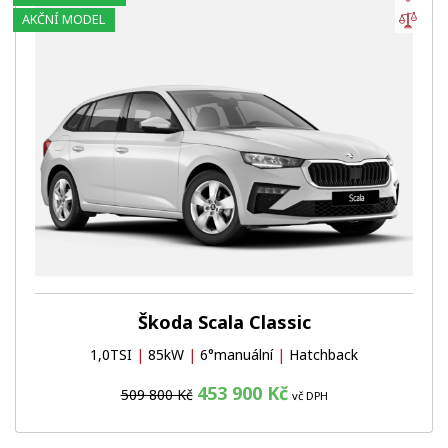
Por
AKČNÍ MODEL
Škoda Scala Classic
1,0TSI
|
85kW
|
6°manuální
|
Hatchback
453 900 Kč
509 800 Kč
vč DPH