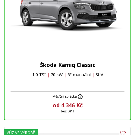
Škoda Kamiq Classic
1.0 TSI
|
70 kW
|
5° manuální
|
SUV
Měsíční splátka
od 4 346 Kč
bez DPH
VŮZ VE VÝROBĚ
Obl