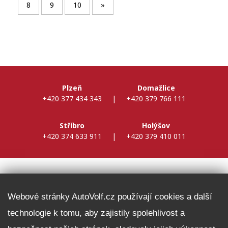
8
9
10
»
Plzeň
Domažlice
+420 377 434 343
|
+420 379 766 111
Stříbro
Holýšov
+420 374 633 911
|
+420 379 410 011
DALŠÍ INFORMACE
Webové stránky AutoVolf.cz používají cookies a další
technologie k tomu, aby zajistily spolehlivost a
Fleet program Škoda