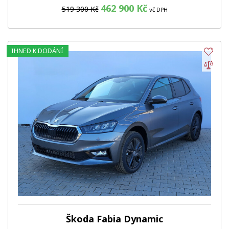
462 900 Kč
519 300 Kč
vč DPH
IHNED K DODÁNÍ
Obl
Por
Škoda Fabia Dynamic