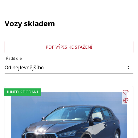
Vozy skladem
PDF VÝPIS KE STAŽENÍ
Řadit dle
IHNED K DODÁNÍ
Obl
Por