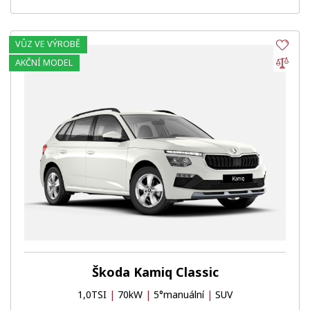
VŮZ VE VÝROBĚ
Obl
Por
AKČNÍ MODEL
Škoda Kamiq Classic
1,0TSI
|
70kW
|
5°manuální
|
SUV