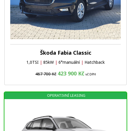
Škoda Fabia Classic
1,0TSI
|
85kW
|
6°manuální
|
Hatchback
423 900 Kč
467 700 Kč
vč DPH
OPERATIVNÍ LEASING