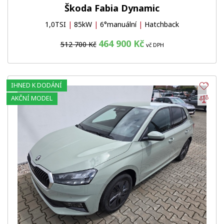
Škoda Fabia Dynamic
1,0TSI
|
85kW
|
6°manuální
|
Hatchback
464 900 Kč
512 700 Kč
vč DPH
IHNED K DODÁNÍ
Obl
Por
AKČNÍ MODEL