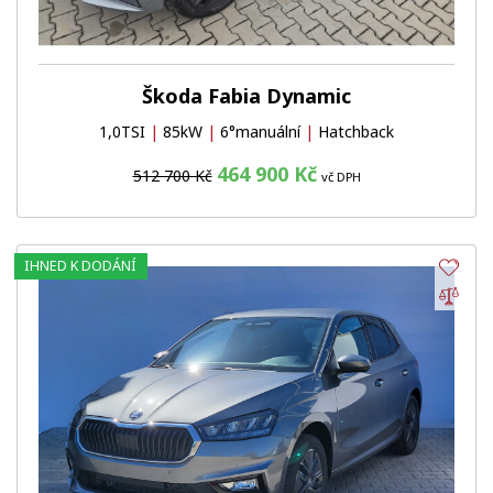
Škoda Fabia Dynamic
1,0TSI
|
85kW
|
6°manuální
|
Hatchback
464 900 Kč
512 700 Kč
vč DPH
IHNED K DODÁNÍ
Obl
Por