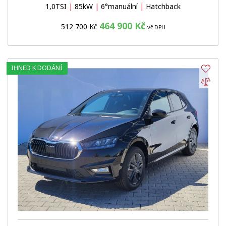
1,0TSI
|
85kW
|
6°manuální
|
Hatchback
464 900 Kč
512 700 Kč
vč DPH
IHNED K DODÁNÍ
Obl
Por