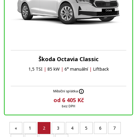
Škoda Octavia Classic
1,5 TSI
|
85 kW
|
6° manuální
|
Liftback
Měsíční splátka
od 6 405 Kč
bez DPH
«
1
2
3
4
5
6
7