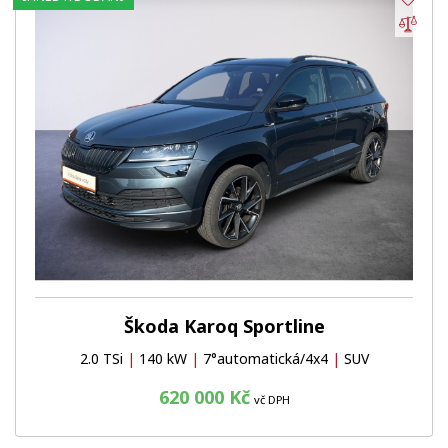
Por
Škoda Karoq Sportline
2.0 TSi
|
140 kW
|
7°automatická/4x4
|
SUV
620 000 Kč
vč DPH