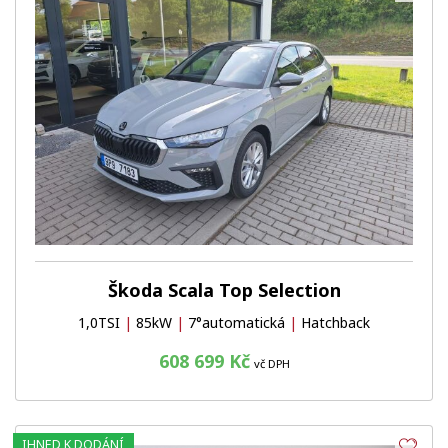
Škoda Scala Top Selection
1,0TSI
|
85kW
|
7°automatická
|
Hatchback
608 699 Kč
vč DPH
IHNED K DODÁNÍ
Obl