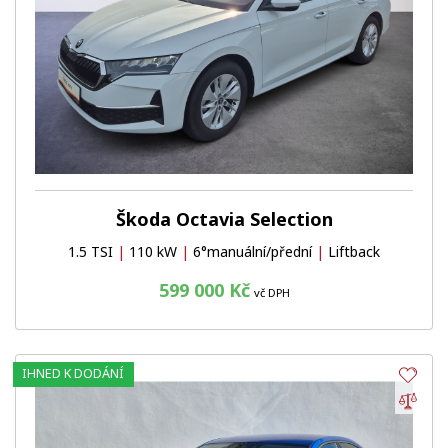
Škoda Octavia Selection
1.5 TSI
|
110 kW
|
6°manuální/přední
|
Liftback
599 000 Kč
vč DPH
IHNED K DODÁNÍ
Obl
Por