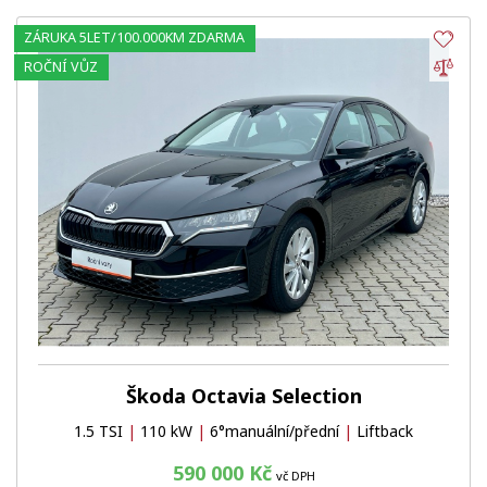
ZÁRUKA 5LET/100.000KM ZDARMA
Obl
Por
ROČNÍ VŮZ
Škoda Octavia Selection
1.5 TSI
|
110 kW
|
6°manuální/přední
|
Liftback
590 000 Kč
vč DPH