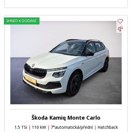
IHNED K DODÁNÍ
Obl
Por
Škoda Kamiq Monte Carlo
1.5 TSi
|
110 kW
|
7°automatická/přední
|
Hatchback