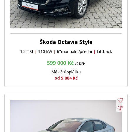
Škoda Octavia Style
1.5 TSI
|
110 kW
|
6°manuální/přední
|
Liftback
599 000 Kč
vč DPH
Měsíční splátka
od 5 884 Kč
Obl
Por