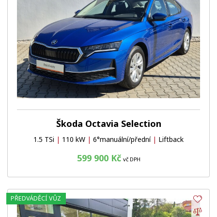
Škoda Octavia Selection
1.5 TSi
|
110 kW
|
6°manuální/přední
|
Liftback
599 900 Kč
vč DPH
PŘEDVÁDĚCÍ VŮZ
Obl
Por