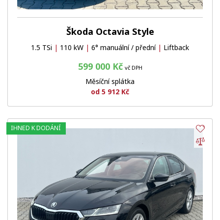
Škoda Octavia Style
1.5 TSi
|
110 kW
|
6° manuální / přední
|
Liftback
599 000 Kč
vč DPH
Měsíční splátka
od 5 912 Kč
IHNED K DODÁNÍ
Obl
Por