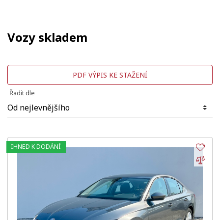
Vozy skladem
PDF VÝPIS KE STAŽENÍ
Řadit dle
IHNED K DODÁNÍ
Obl
Por