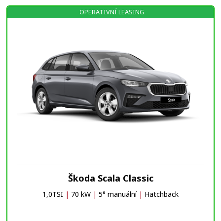
OPERATIVNÍ LEASING
Škoda Scala Classic
1,0TSI
|
70 kW
|
5° manuální
|
Hatchback