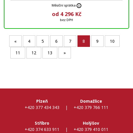
Měsíční splátka
od 4 296 Kč
bez DPH
«
4
5
6
7
8
9
10
11
12
13
»
Plzeň
Domažlice
+420 377 434 343
|
+420 379 766 111
Stříbro
Holýšov
+420 374 633 911
|
+420 379 410 011