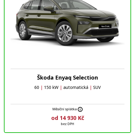
Škoda Enyaq Selection
60
|
150 kW
|
automatická
|
SUV
Měsíční splátka
od 14 930 Kč
bez DPH