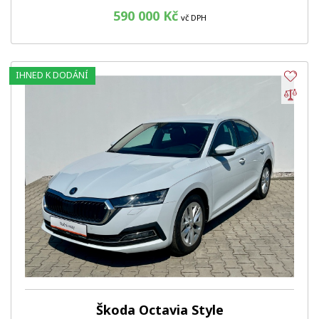
590 000 Kč
vč DPH
IHNED K DODÁNÍ
Obl
Por
Škoda Octavia Style