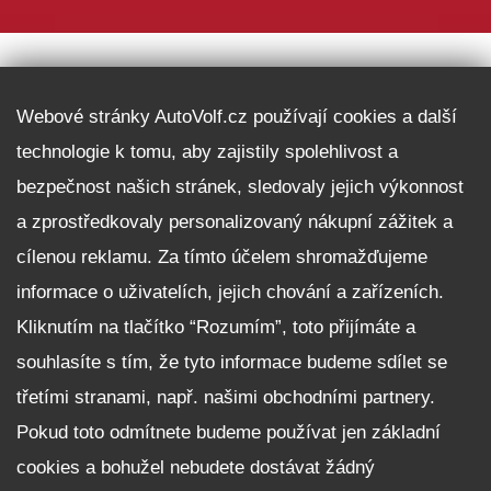
DALŠÍ INFORMACE
Webové stránky AutoVolf.cz používají cookies a další
technologie k tomu, aby zajistily spolehlivost a
Fleet program Škoda
bezpečnost našich stránek, sledovaly jejich výkonnost
Nabídka zaměstnání
a zprostředkovaly personalizovaný nákupní zážitek a
Facebook
cílenou reklamu. Za tímto účelem shromažďujeme
Reklamační řád
informace o uživatelích, jejich chování a zařízeních.
Zásady zpracování osobních údajů pro zákazníky
Kliknutím na tlačítko “Rozumím”, toto přijímáte a
Upozornění pro věřitele a společníky na jejich práva
Nastavení cookies
souhlasíte s tím, že tyto informace budeme sdílet se
třetími stranami, např. našimi obchodními partnery.
NEZÁVAZNĚ POPTAT VŮZ
Pokud toto odmítnete budeme používat jen základní
cookies a bohužel nebudete dostávat žádný