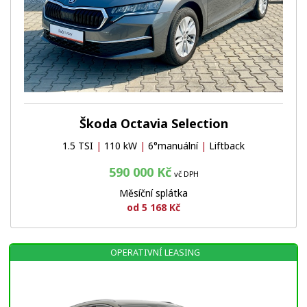
Škoda Octavia Selection
1.5 TSI
|
110 kW
|
6°manuální
|
Liftback
590 000 Kč
vč DPH
Měsíční splátka
od 5 168 Kč
OPERATIVNÍ LEASING