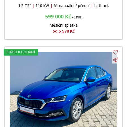
1.5 TSI
|
110 kW
|
6°manuální / přední
|
Liftback
599 000 Kč
vč DPH
Měsíční splátka
od 5 978 Kč
IHNED K DODÁNÍ
Obl
Por