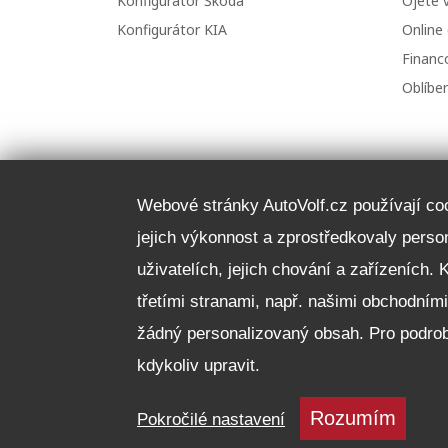
Konfigurátor Škoda
Ojeté 
Konfigurátor KIA
Online
Financo
Oblíbe
Webové stránky AutoVolf.cz používají cook
jejich výkonnost a zprostředkovaly pers
uživatelích, jejich chování a zařízeních. 
třetími stranami, např. našimi obchodním
žádný personalizovaný obsah. Pro podrob
kdykoliv upravit.
Rozumím
Pokročilé nastavení
Auto Volf spol. s r.o. | IČ: 49194216 | sídlo: Plzeňská 1444, 349