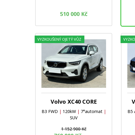
510 000 Kč
VYZKOUŠENÝ OJETÝ VŮZ
VYZKO
Oblíbené
Porovnat
Volvo XC40 CORE
V
B3 FWD
|
120kW
|
7°automat
|
B5
SUV
1 152 900 Kč