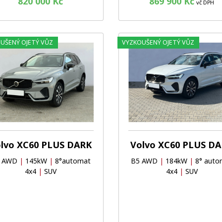
820 000 Kč
869 900 Kč
vč DPH
UŠENÝ OJETÝ VŮZ
VYZKOUŠENÝ OJETÝ VŮZ
Oblíbené
Porovnat
lvo XC60 PLUS DARK
Volvo XC60 PLUS D
 AWD
|
145kW
|
8°automat
B5 AWD
|
184kW
|
8° auto
4x4
|
SUV
4x4
|
SUV