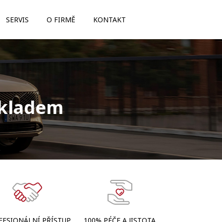
SERVIS
O FIRMĚ
KONTAKT
skladem
FESIONÁLNÍ PŘÍSTUP
100% PÉČE A JISTOTA