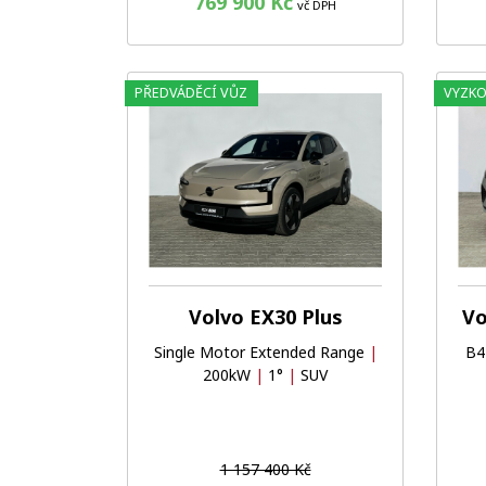
769 900 Kč
vč DPH
PŘEDVÁDĚCÍ VŮZ
VYZKO
Oblíbené
Porovnat
Volvo EX30 Plus
Vo
Single Motor Extended Range
|
B4
200kW
|
1°
|
SUV
1 157 400 Kč