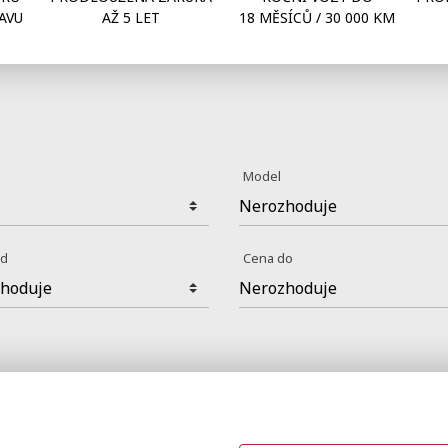
AVU
AŽ 5 LET
18 MĚSÍCŮ / 30 000 KM
a
Model
od
Cena do