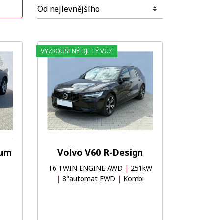
VYZKOUŠENÝ OJETÝ VŮZ
Oblíbené
Porovnat
Oblíbené
Porovnat
tum
Volvo V60 R-Design
T6 TWIN ENGINE AWD
|
251kW
|
8°automat FWD
|
Kombi