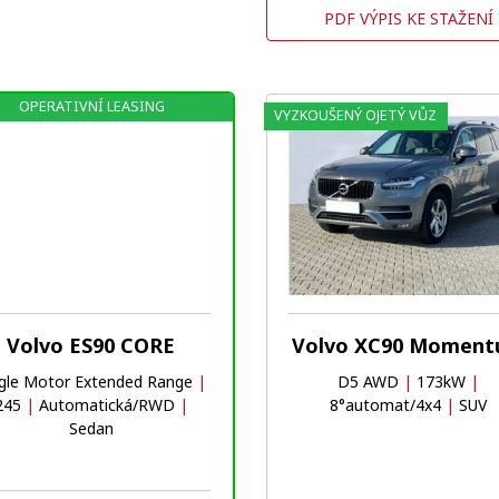
PDF VÝPIS KE STAŽENÍ
OPERATIVNÍ LEASING
VYZKOUŠENÝ OJETÝ VŮZ
Volvo ES90 CORE
Volvo XC90 Momen
ngle Motor Extended Range
|
D5 AWD
|
173kW
|
245
|
Automatická/RWD
|
8°automat/4x4
|
SUV
Sedan