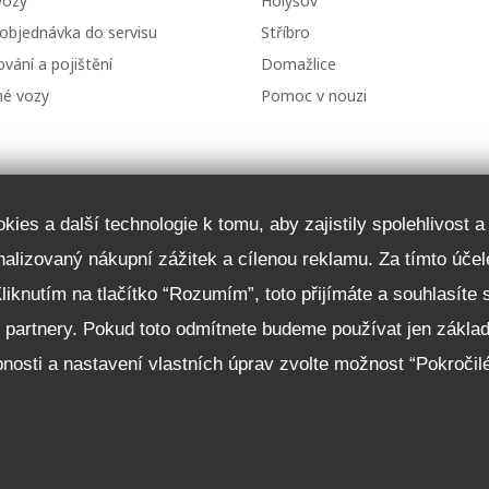
vozy
Holýšov
 objednávka do servisu
Stříbro
vání a pojištění
Domažlice
né vozy
Pomoc v nouzi
ies a další technologie k tomu, aby zajistily spolehlivost 
onalizovaný nákupní zážitek a cílenou reklamu. Za tímto ú
Kliknutím na tlačítko “Rozumím”, toto přijímáte a souhlasíte
i partnery. Pokud toto odmítnete budeme používat jen zákla
nosti a nastavení vlastních úprav zvolte možnost “Pokročil
 01 Stříbro