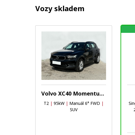
Vozy skladem
Oblíbené
Porovnat
Volvo XC40 Momentum core
T2
|
95kW
|
Manuál 6° FWD
|
Si
SUV