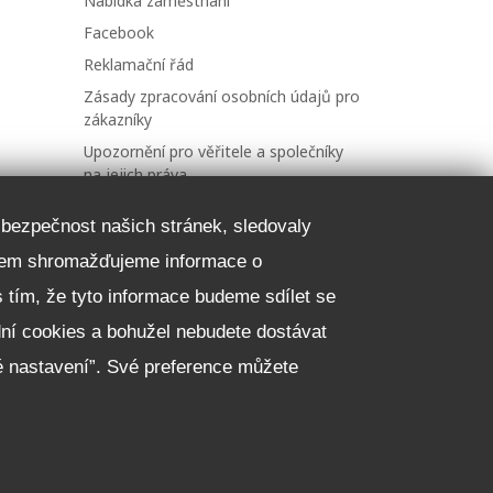
Nabídka zaměstnání
Facebook
Reklamační řád
Zásady zpracování osobních údajů pro
zákazníky
Upozornění pro věřitele a společníky
na jejich práva
Nastavení cookies
a bezpečnost našich stránek, sledovaly
čelem shromažďujeme informace o
NEZÁVAZNĚ POPTAT VŮZ
 s tím, že tyto informace budeme sdílet se
dní cookies a bohužel nebudete dostávat
é nastavení”. Své preference můžete
Copyright
© 2018 - 2026
Walk.cz