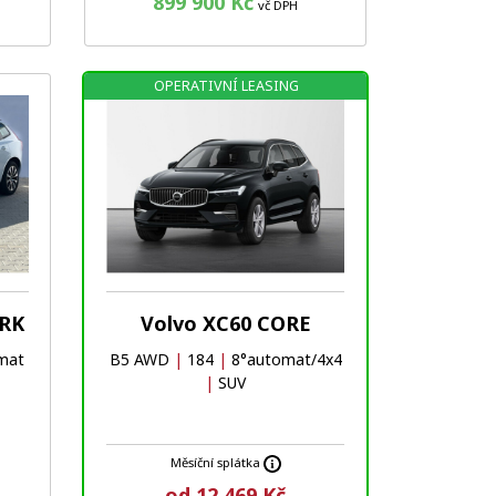
899 900 Kč
vč DPH
OPERATIVNÍ LEASING
Oblíbené
Porovnat
ARK
Volvo XC60 CORE
mat
B5 AWD
|
184
|
8°automat/4x4
|
SUV
Měsíční splátka
od 12 469 Kč