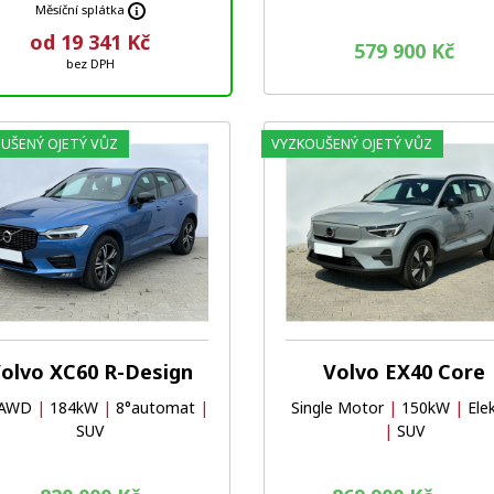
Měsíční splátka
od 19 341 Kč
579 900 Kč
bez DPH
UŠENÝ OJETÝ VŮZ
VYZKOUŠENÝ OJETÝ VŮZ
Oblíbené
Porovnat
olvo XC60 R-Design
Volvo EX40 Core
 AWD
|
184kW
|
8°automat
|
Single Motor
|
150kW
|
Ele
SUV
|
SUV