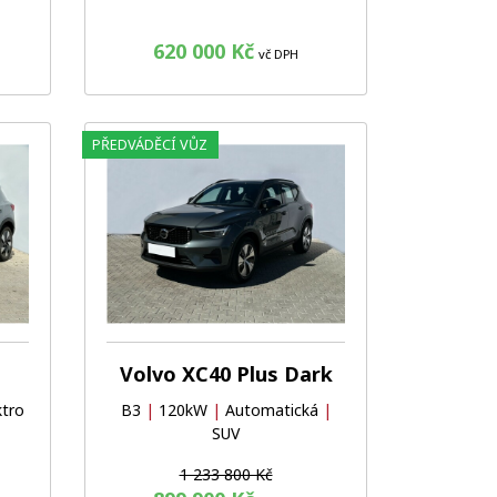
620 000 Kč
vč DPH
PŘEDVÁDĚCÍ VŮZ
Oblíbené
Porovnat
Oblíbené
Porovnat
Volvo XC40 Plus Dark
ktro
B3
|
120kW
|
Automatická
|
SUV
1 233 800 Kč