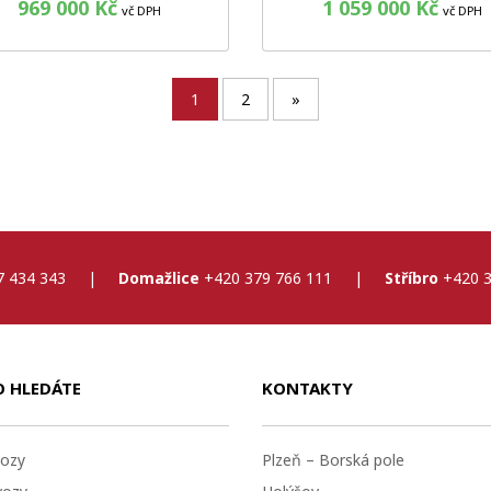
969 000 Kč
1 059 000 Kč
vč DPH
vč DPH
1
2
»
7 434 343
|
Domažlice
+420 379 766 111
|
Stříbro
+420 3
O HLEDÁTE
KONTAKTY
ozy
Plzeň – Borská pole