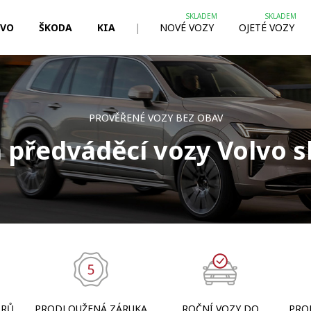
LVO
ŠKODA
KIA
|
NOVÉ VOZY
OJETÉ VOZY
PROVĚŘENÉ VOZY BEZ OBAV
a předváděcí vozy Volvo 
TRŮ
PRODLOUŽENÁ ZÁRUKA
ROČNÍ VOZY DO
PRO