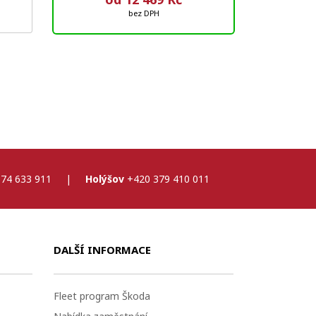
bez DPH
74 633 911
|
Holýšov
+420 379 410 011
DALŠÍ INFORMACE
Fleet program Škoda