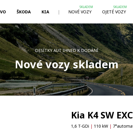
LVO
ŠKODA
KIA
|
NOVÉ VOZY
OJETÉ VOZY
DESÍTKY AUT IHNED K DODÁNÍ
Nové vozy skladem
Kia K4 SW EX
1,6 T-GDi
|
110 kW
|
7°automa