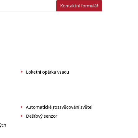
Kontaktní formulář
Loketní opěrka vzadu
Automatické rozsvěcování světel
Dešťový senzor
ých