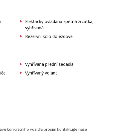
m
Elektricky ovládaná zpětná zrcátka,
vyhřívaná
Rezervní kolo dojezdové
Vyhřívaná přední sedadla
iče
Vyhřívaný volant
bavě konkrétního vozidla prosím kontaktujte naše