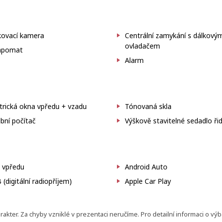
kovací kamera
Centrální zamykání s dálkový
ovladačem
pomat
Alarm
trická okna vpředu + vzadu
Tónovaná skla
bní počítač
Výškově stavitelné sedadlo řid
 vpředu
Android Auto
(digitální radiopříjem)
Apple Car Play
ter. Za chyby vzniklé v prezentaci neručíme. Pro detailní informaci o vý