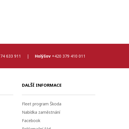
74 633 911
|
Holýšov
+420 379 410 011
DALŠÍ INFORMACE
Fleet program Škoda
Nabídka zaměstnání
Facebook
Reklamační řád