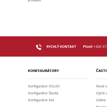
prodejce.
RYCHLÝ KONTAKT
Plzeň
+420 37
KONFIGURÁTORY
ČAST
Konfigurátor VOLVO
Nové v
Konfigurátor Škoda
Ojeté 
Konfigurátor KIA
Online
Financo