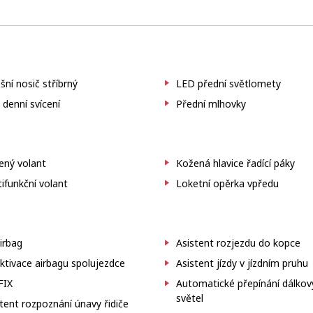
šní nosič stříbrný
LED přední světlomety
denní svícení
Přední mlhovky
ený volant
Kožená hlavice řadící páky
ifunkční volant
Loketní opěrka vpředu
irbag
Asistent rozjezdu do kopce
tivace airbagu spolujezdce
Asistent jízdy v jízdním pruhu
FIX
Automatické přepínání dálkov
světel
tent rozpoznání únavy řidiče