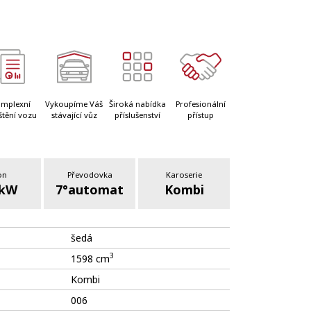
mplexní
Vykoupíme Váš
Široká nabídka
Profesionální
štění vozu
stávající vůz
příslušenství
přístup
on
Převodovka
Karoserie
 kW
7°automat
Kombi
šedá
3
1598 cm
Kombi
006