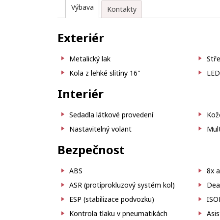
Výbava
Kontakty
Exteriér
Metalický lak
Stře
Kola z lehké slitiny 16"
LED 
Interiér
Sedadla látkové provedení
Kož
Nastavitelný volant
Mult
Bezpečnost
ABS
8x a
ASR (protiprokluzový systém kol)
Deak
ESP (stabilizace podvozku)
ISO
Kontrola tlaku v pneumatikách
Asis