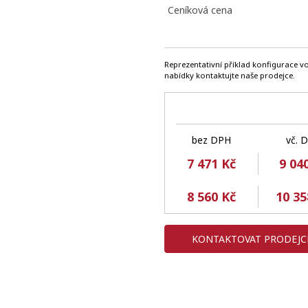
Ceníková cena
Reprezentativní příklad konfigurace vo
nabídky kontaktujte naše prodejce.
bez DPH
vč. 
7 471 Kč
9 04
8 560 Kč
10 35
KONTAKTOVAT PRODEJC