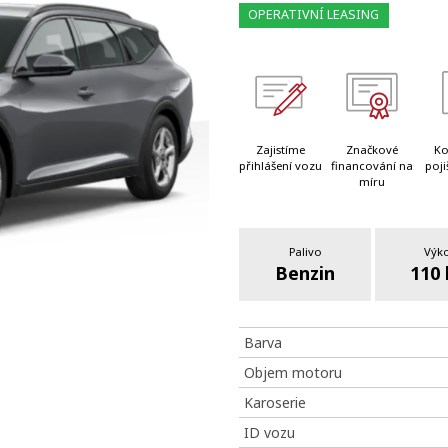
OPERATIVNÍ LEASING
Zajistíme
Značkové
Ko
přihlášení vozu
financování na
poji
míru
Palivo
Výk
Benzin
110
Barva
Objem motoru
Karoserie
ID vozu