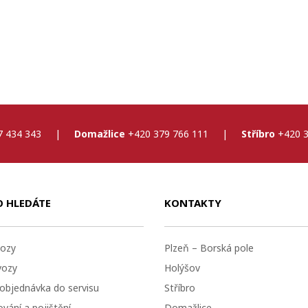
7 434 343
|
Domažlice
+420 379 766 111
|
Stříbro
+420 3
O HLEDÁTE
KONTAKTY
ozy
Plzeň – Borská pole
vozy
Holýšov
 objednávka do servisu
Stříbro
vání a pojištění
Domažlice