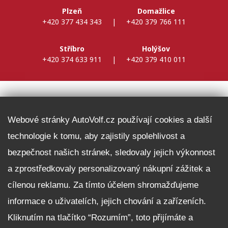
Plzeň
Domažlice
+420 377 434 343
|
+420 379 766 111
Stříbro
Holýšov
+420 374 633 911
|
+420 379 410 011
DALŠÍ INFORMACE
Webové stránky AutoVolf.cz používají cookies a další
technologie k tomu, aby zajistily spolehlivost a
Fleet program Škoda
bezpečnost našich stránek, sledovaly jejich výkonnost
Nabídka zaměstnání
a zprostředkovaly personalizovaný nákupní zážitek a
Facebook
cílenou reklamu. Za tímto účelem shromažďujeme
Reklamační řád
informace o uživatelích, jejich chování a zařízeních.
Zásady zpracování osobních údajů pro zákazníky
Kliknutím na tlačítko “Rozumím”, toto přijímáte a
Upozornění pro věřitele a společníky na jejich práva