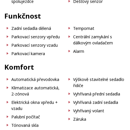
spolujezdce
Dešťový senzor
Funkčnost
Zadní sedadla dělená
Tempomat
Parkovací senzory vpředu
Centrální zamykání s
dálkovým ovladačem
Parkovací senzory vzadu
Alarm
Parkovací kamera
Komfort
Automatická převodovka
Výškově stavitelné sedadlo
řidiče
Klimatizace automatická,
2-zónová
Vyhřívaná přední sedadla
Elektrická okna vpředu +
Vyhřívaná zadní sedadla
vzadu
Vyhřívaný volant
Palubní počítač
Záruka
Tónovaná skla