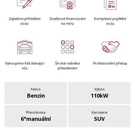
Zajistíme přihlášení
Značkové financování
Komplexní pojištění
vozu
na míru
vozu
Vykoupíme Váš stávající
Široká nabídka
Profesionální přístup
vůz
příslušenství
Palivo
Výkon
Benzin
110kW
Převodovka
Karoserie
6°manuální
SUV