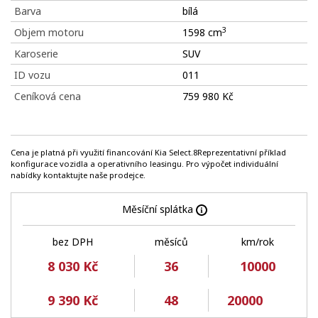
Barva
bílá
3
Objem motoru
1598 cm
Karoserie
SUV
ID vozu
011
Ceníková cena
759 980 Kč
Cena je platná při využití financování Kia Select.8Reprezentativní příklad
konfigurace vozidla a operativního leasingu. Pro výpočet individuální
nabídky kontaktujte naše prodejce.
Měsíční splátka
bez DPH
měsíců
km/rok
8 030 Kč
36
10000
9 390 Kč
48
20000