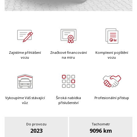
Zajistíme přihlášení
Značkové financování
Komplexní pojištění
vozu
na míru
vozu
Vykoupíme Váš stávající
Široká nabídka
Profesionální přístup
vůz
příslušenství
Do provozu
Tachometr
2023
9096 km