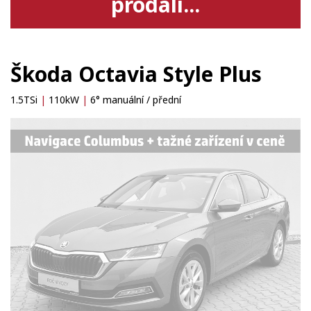
prodali...
Škoda Octavia Style Plus
1.5TSi
|
110kW
|
6° manuální / přední