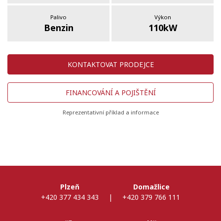
Palivo
Výkon
Benzin
110kW
KONTAKTOVAT PRODEJCE
FINANCOVÁNÍ A POJIŠTĚNÍ
Reprezentativní příklad a informace
Plzeň
Domažlice
+420 377 434 343
|
+420 379 766 111