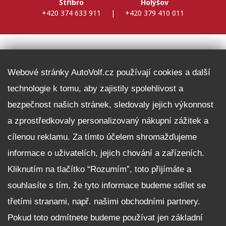
Stříbro
Holýšov
+420 374 633 911
|
+420 379 410 011
DALŠÍ INFORMACE
Webové stránky AutoVolf.cz používají cookies a další
technologie k tomu, aby zajistily spolehlivost a
Fleet program Škoda
bezpečnost našich stránek, sledovaly jejich výkonnost
Nabídka zaměstnání
a zprostředkovaly personalizovaný nákupní zážitek a
Facebook
cílenou reklamu. Za tímto účelem shromažďujeme
Reklamační řád
informace o uživatelích, jejich chování a zařízeních.
Zásady zpracování osobních údajů pro zákazníky
Kliknutím na tlačítko “Rozumím”, toto přijímáte a
Upozornění pro věřitele a společníky na jejich práva
Nastavení cookies
souhlasíte s tím, že tyto informace budeme sdílet se
třetími stranami, např. našimi obchodními partnery.
NEZÁVAZNĚ POPTAT VŮZ
Pokud toto odmítnete budeme používat jen základní