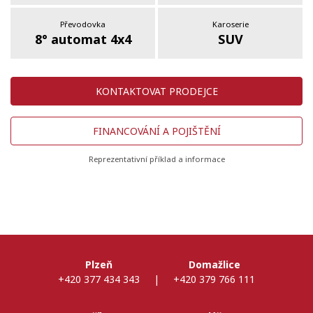
Převodovka
Karoserie
8° automat 4x4
SUV
KONTAKTOVAT PRODEJCE
FINANCOVÁNÍ A POJIŠTĚNÍ
Reprezentativní příklad a informace
Plzeň
Domažlice
+420 377 434 343
|
+420 379 766 111