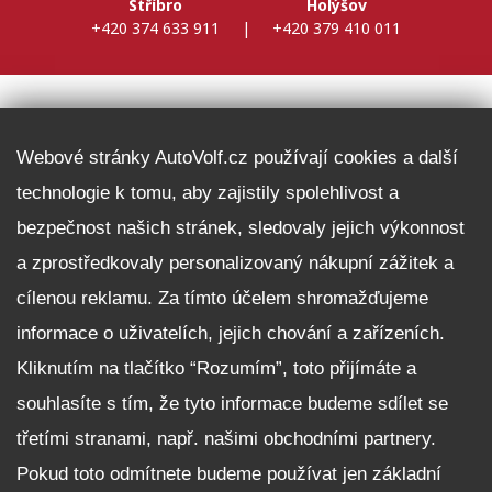
Stříbro
Holýšov
+420 374 633 911
|
+420 379 410 011
DALŠÍ INFORMACE
Webové stránky AutoVolf.cz používají cookies a další
technologie k tomu, aby zajistily spolehlivost a
Fleet program Škoda
bezpečnost našich stránek, sledovaly jejich výkonnost
Nabídka zaměstnání
a zprostředkovaly personalizovaný nákupní zážitek a
Facebook
cílenou reklamu. Za tímto účelem shromažďujeme
Reklamační řád
informace o uživatelích, jejich chování a zařízeních.
Zásady zpracování osobních údajů pro zákazníky
Kliknutím na tlačítko “Rozumím”, toto přijímáte a
Upozornění pro věřitele a společníky na jejich práva
Nastavení cookies
souhlasíte s tím, že tyto informace budeme sdílet se
třetími stranami, např. našimi obchodními partnery.
NEZÁVAZNĚ POPTAT VŮZ
Pokud toto odmítnete budeme používat jen základní