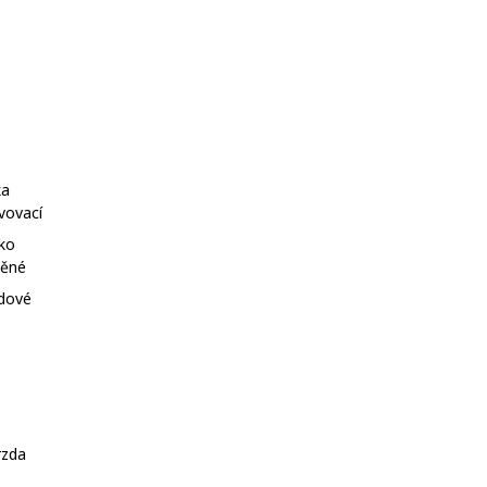
ka
vovací
tko
něné
zdové
rzda