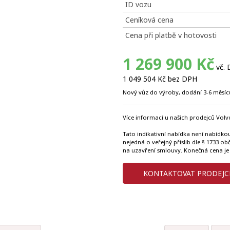
ID vozu
Ceníková cena
Cena při platbě v hotovosti
1 269 900 Kč
vč.
1 049 504 Kč bez DPH
Nový vůz do výroby, dodání 3-6 měsíc
Více informací u našich prodejců Volvo
Tato indikativní nabídka není nabídko
nejedná o veřejný příslib dle § 1733 o
na uzavření smlouvy. Konečná cena je
KONTAKTOVAT PRODEJC