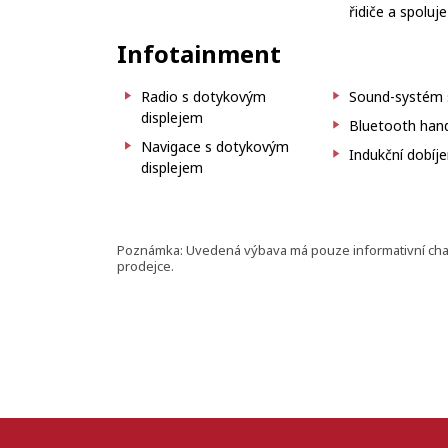
řidiče a spoluj
Infotainment
Radio s dotykovým
Sound-systém s
displejem
Bluetooth hand
Navigace s dotykovým
Indukční dobíje
displejem
Poznámka: Uvedená výbava má pouze informativní charak
prodejce.