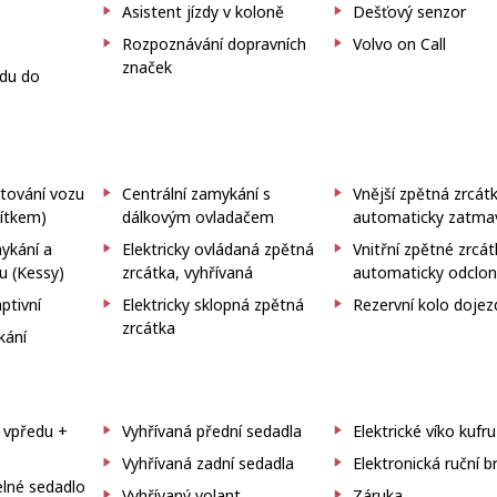
Asistent jízdy v koloně
Dešťový senzor
Rozpoznávání dopravních
Volvo on Call
značek
zdu do
rtování vozu
Centrální zamykání s
Vnější zpětná zrcát
čítkem)
dálkovým ovladačem
automaticky zatma
ykání a
Elektricky ovládaná zpětná
Vnitřní zpětné zrcá
u (Kessy)
zrcátka, vyhřívaná
automaticky odclo
tivní
Elektricky sklopná zpětná
Rezervní kolo doje
zrcátka
kání
a vpředu +
Vyhřívaná přední sedadla
Elektrické víko kufru
Vyhřívaná zadní sedadla
Elektronická ruční b
elné sedadlo
Vyhřívaný volant
Záruka