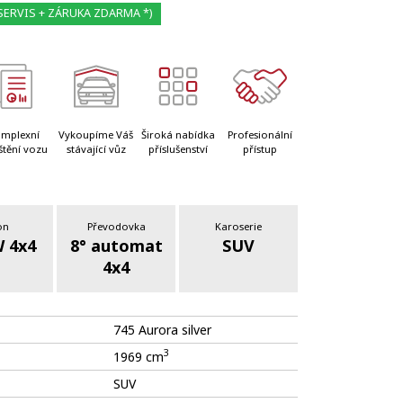
SERVIS + ZÁRUKA ZDARMA *)
mplexní
Vykoupíme Váš
Široká nabídka
Profesionální
štění vozu
stávající vůz
příslušenství
přístup
on
Převodovka
Karoserie
 4x4
8° automat
SUV
4x4
745 Aurora silver
3
1969 cm
SUV