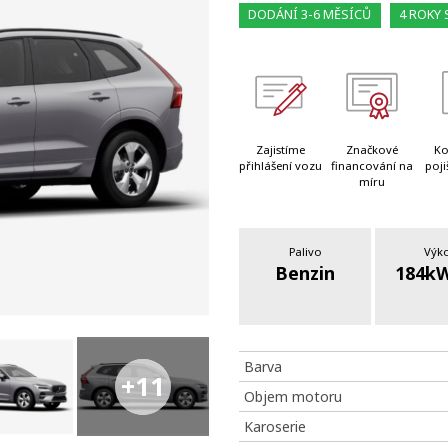
DODÁNÍ 3-6 MĚSÍCŮ
4 ROKY 
Zajistíme
Značkové
Ko
přihlášení vozu
financování na
poji
míru
Palivo
Výk
Benzin
184kW
Barva
+11
Objem motoru
Karoserie