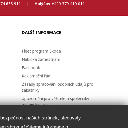
74 633 911
|
Holýšov
+420 379 410 011
DALŠÍ INFORMACE
Fleet program Škoda
Nabídka zaměstnání
Facebook
Reklamační řád
Zásady zpracování osobních údajů pro
zákazníky
Upozornění pro věřitele a společníky
na jejich práva
Nastavení cookies
a bezpečnost našich stránek, sledovaly
čelem shromažďujeme informace o
NEZÁVAZNĚ POPTAT VŮZ