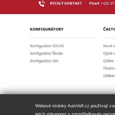
RYCHLÝ KONTAKT
Plzeň
+420 37
KONFIGURÁTORY
ČAST
Konfigurátor VOLVO
Nové v
Konfigurátor Škoda
Ojeté 
Konfigurátor KIA
Online
Financo
Oblíbe
Webové stránky AutoVolf.cz používají cook
jejich výkonnost a zprostředkovaly pers