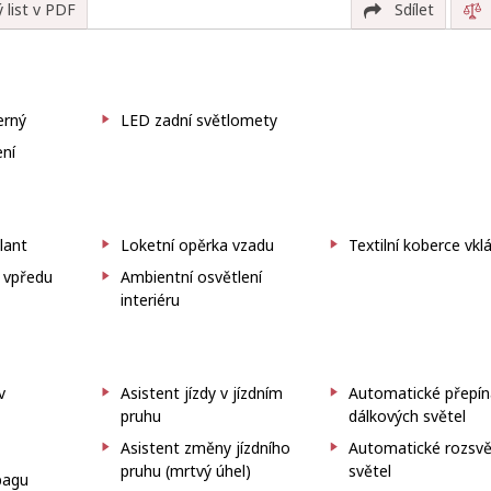
 list v PDF
Sdílet
erný
LED zadní světlomety
ení
lant
Loketní opěrka vzadu
Textilní koberce vk
 vpředu
Ambientní osvětlení
interiéru
v
Asistent jízdy v jízdním
Automatické přepín
pruhu
dálkových světel
Asistent změny jízdního
Automatické rozsvě
pruhu (mrtvý úhel)
světel
bagu