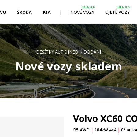
LVO
ŠKODA
KIA
|
NOVÉ VOZY
OJETÉ VOZY
DESÍTKY AUT IHNED K DODÁNÍ
Nové vozy skladem
Volvo XC60 C
B5 AWD
|
184kW 4x4
|
8° auto