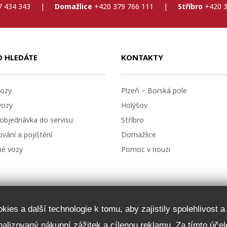
7 434 343
|
Domažlice
+420 379 766 111
|
Stříbro
+420 3
O HLEDÁTE
KONTAKTY
ozy
Plzeň – Borská pole
vozy
Holýšov
 objednávka do servisu
Stříbro
vání a pojištění
Domažlice
né vozy
Pomoc v nouzi
ies a další technologie k tomu, aby zajistily spolehlivost 
onalizovaný nákupní zážitek a cílenou reklamu. Za tímto ú