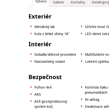
Výbava
Galerie
Kontakty
Katalogový
Exteriér
Metalický lak
Střešní nosič č
Kola z lehké slitiny 18"
LED denní svíc
Interiér
Sedadla látkové provedení
Multifunkční vo
Nastavitelný volant
Loketní opěrka
Bezpečnost
Pohon 4x4
Kontrola tlaku 
pneumatikách
ABS
9x airbag
ASR (protiprokluzový
systém kol)
Deaktivace air