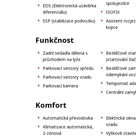
spolujezdce
EDS (Elektronická uzávěrka
diferenciálu)
ISOFIX
ESP (stabilizace podvozku)
Asistent rozje
kopce
Funkčnost
Zadní sedadla dělená s
Bezklíčové sta
průchodem na lyže
(startování tla
Parkovací senzory vpředu
Bezklíčové zam
odemykání voz
Parkovací senzory vzadu
Tempomat adap
Parkovací kamera
Centrální zamy
Komfort
Automatická převodovka
Elektrická okn
vzadu
Klimatizace automatická,
2-zónová
Výškově stavit