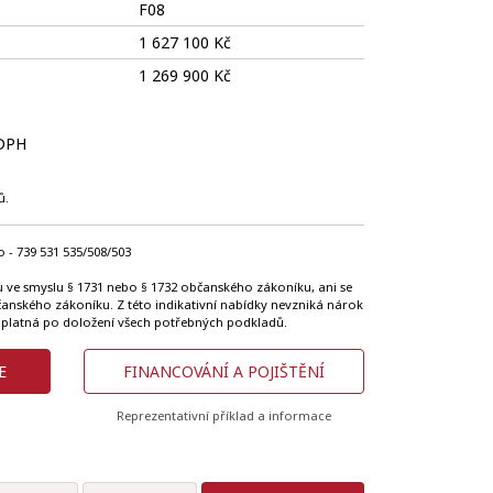
F08
1 627 100 Kč
1 269 900 Kč
 DPH
ů.
 - 739 531 535/508/503
u ve smyslu § 1731 nebo § 1732 občanského zákoníku, ani se
bčanského zákoníku. Z této indikativní nabídky nevzniká nárok
 platná po doložení všech potřebných podkladů.
E
FINANCOVÁNÍ A POJIŠTĚNÍ
Reprezentativní příklad a informace