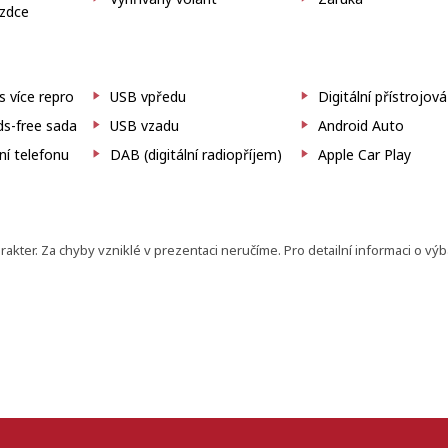
ezdce
 více repro
USB vpředu
Digitální přístrojov
s-free sada
USB vzadu
Android Auto
ní telefonu
DAB (digitální radiopříjem)
Apple Car Play
ter. Za chyby vzniklé v prezentaci neručíme. Pro detailní informaci o vý