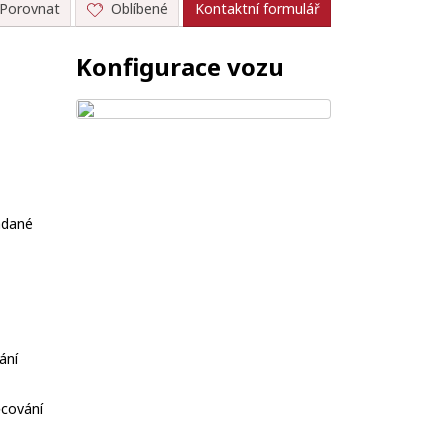
Porovnat
Oblíbené
Kontaktní formulář
Konfigurace vozu
ládané
ání
cování