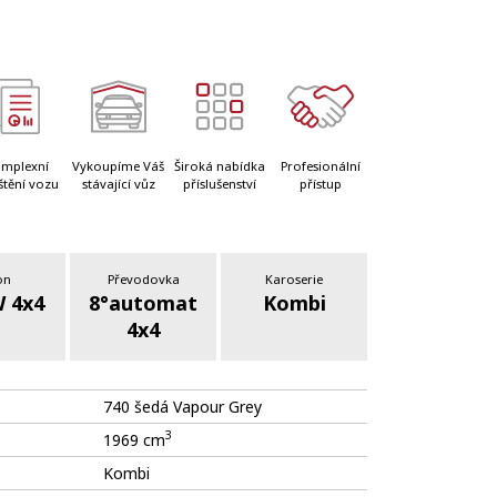
mplexní
Vykoupíme Váš
Široká nabídka
Profesionální
štění vozu
stávající vůz
příslušenství
přístup
on
Převodovka
Karoserie
 4x4
8°automat
Kombi
4x4
740 šedá Vapour Grey
3
1969 cm
Kombi