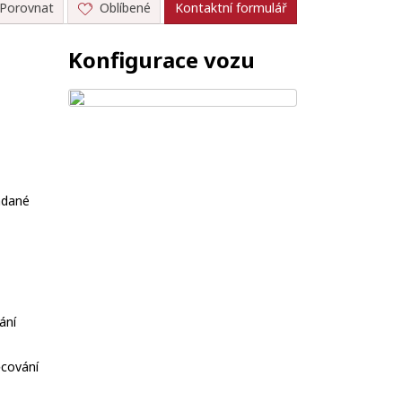
Porovnat
Oblíbené
Kontaktní formulář
Konfigurace vozu
ládané
ání
cování