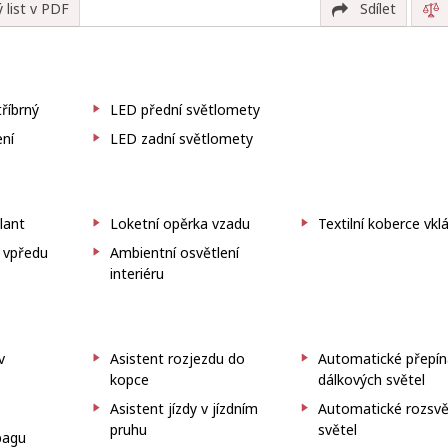
 list v PDF
Sdílet
tříbrný
LED přední světlomety
ení
LED zadní světlomety
lant
Loketní opěrka vzadu
Textilní koberce vk
 vpředu
Ambientní osvětlení
interiéru
v
Asistent rozjezdu do
Automatické přepín
kopce
dálkových světel
Asistent jízdy v jízdním
Automatické rozsvě
pruhu
světel
bagu