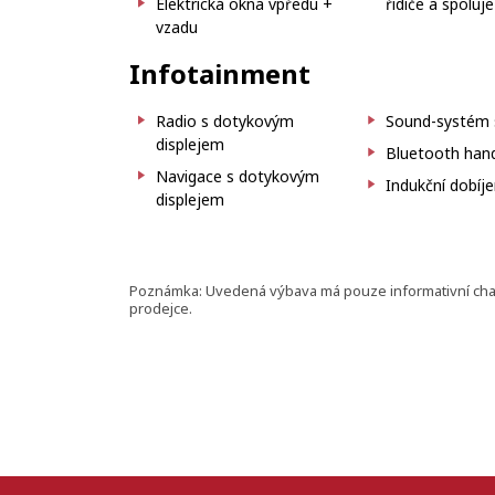
Elektrická okna vpředu +
řidiče a spoluj
vzadu
Infotainment
Radio s dotykovým
Sound-systém s
displejem
Bluetooth hand
Navigace s dotykovým
Indukční dobíje
displejem
Poznámka: Uvedená výbava má pouze informativní charak
prodejce.