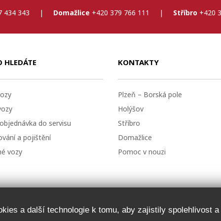
7 434 343
|
Domažlice
+420 379 766 111
|
Stříbro
+420 3
O HLEDÁTE
KONTAKTY
ozy
Plzeň – Borská pole
vozy
Holýšov
 objednávka do servisu
Stříbro
vání a pojištění
Domažlice
né vozy
Pomoc v nouzi
ies a další technologie k tomu, aby zajistily spolehlivost 