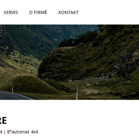
SERVIS
O FIRMĚ
KONTAKT
RE
x4
|
8°automat 4x4