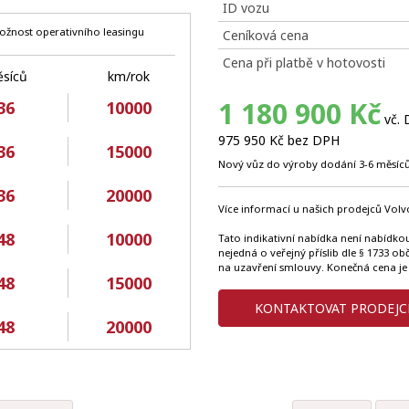
ID vozu
ožnost operativního leasingu
Ceníková cena
Cena při platbě v hotovosti
síců
km/rok
1 180 900 Kč
36
10000
vč.
975 950 Kč bez DPH
36
15000
Nový vůz do výroby dodání 3-6 měsíců
36
20000
Více informací u našich prodejců Volvo
48
10000
Tato indikativní nabídka není nabídko
nejedná o veřejný příslib dle § 1733 o
na uzavření smlouvy. Konečná cena je
48
15000
KONTAKTOVAT PRODEJC
48
20000