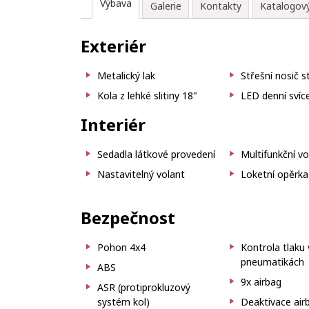
Výbava
Galerie
Kontakty
Katalogový
Exteriér
Metalický lak
Střešní nosič s
Kola z lehké slitiny 18"
LED denní svíc
Interiér
Sedadla látkové provedení
Multifunkční vo
Nastavitelný volant
Loketní opěrka
Bezpečnost
Pohon 4x4
Kontrola tlaku 
pneumatikách
ABS
9x airbag
ASR (protiprokluzový
systém kol)
Deaktivace air