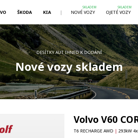
LVO
ŠKODA
KIA
|
NOVÉ VOZY
OJETÉ VOZY
DESÍTKY AUT IHNED K DODÁNÍ
Nové vozy skladem
Volvo V60 CO
T6 RECHARGE AWD
|
293kW 4