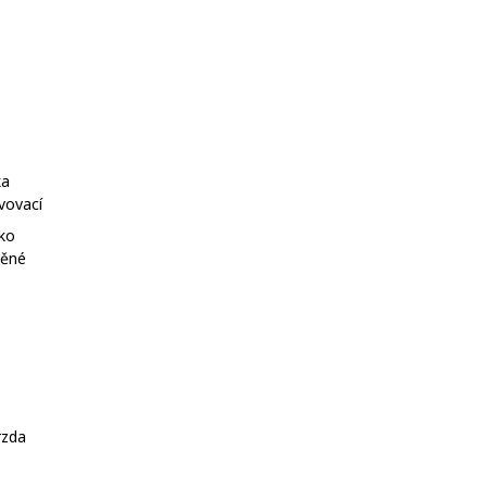
ka
vovací
tko
něné
rzda