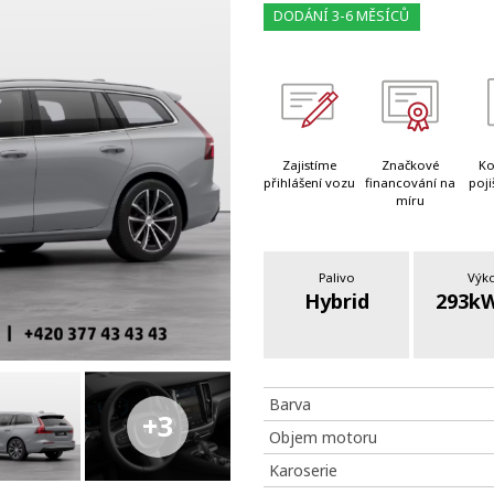
DODÁNÍ 3-6 MĚSÍCŮ
Zajistíme
Značkové
Ko
přihlášení vozu
financování na
poji
míru
Palivo
Výk
Hybrid
293kW
Barva
+3
Objem motoru
Karoserie