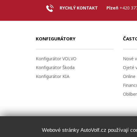
RYCHLÝ KONTAKT
Plzeň
+420 37
KONFIGURÁTORY
ČAST
Konfigurátor VOLVO
Nové v
Konfigurátor Škoda
Ojeté 
Konfigurátor KIA
Online
Financo
Oblíbe
Webové stránky AutoVolf.cz používají cook