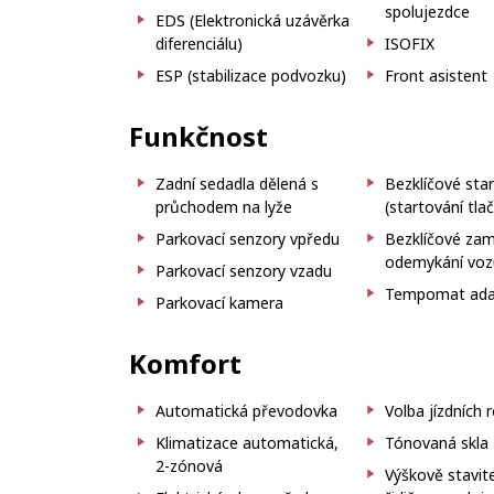
spolujezdce
EDS (Elektronická uzávěrka
diferenciálu)
ISOFIX
ESP (stabilizace podvozku)
Front asistent
Funkčnost
Zadní sedadla dělená s
Bezklíčové sta
průchodem na lyže
(startování tla
Parkovací senzory vpředu
Bezklíčové zam
odemykání voz
Parkovací senzory vzadu
Tempomat adap
Parkovací kamera
Komfort
Automatická převodovka
Volba jízdních 
Klimatizace automatická,
Tónovaná skla
2-zónová
Výškově stavit