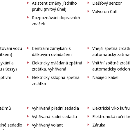
Asistent změny jízdního
Dešťový senzor
pruhu (mrtvý úhel)
Volvo on Call
Rozpoznávání dopravních
značek
rtování vozu
Centrální zamykání s
Vnější zpětná zrcát
čítkem)
dálkovým ovladačem
automaticky zatma
ykání a
Elektricky ovládaná zpětná
Vnitřní zpětné zrcá
u (Kessy)
zrcátka, vyhřívaná
automaticky odclo
tivní
Elektricky sklopná zpětná
Nabíjecí kabel
zrcátka
režimů
Vyhřívaná přední sedadla
Elektrické víko kufru
Vyhřívaná zadní sedadla
Elektronická ruční b
elné sedadlo
Vyhřívaný volant
Záruka