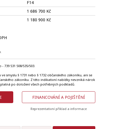
F14
1 686 700 Kč
1 180 900 Kč
 DPH
.
 - 739 531 508/535/503.
u ve smyslu § 1731 nebo § 1732 občanského zákoníku, ani se
bčanského zákoníku. Z této indikativní nabídky nevzniká nárok
 platná po doložení všech potřebných podkladů.
E
FINANCOVÁNÍ A POJIŠTĚNÍ
Reprezentativní příklad a informace