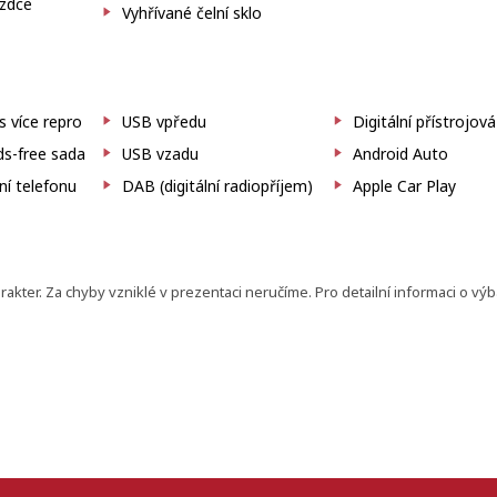
ezdce
Vyhřívané čelní sklo
 více repro
USB vpředu
Digitální přístrojov
s-free sada
USB vzadu
Android Auto
ní telefonu
DAB (digitální radiopříjem)
Apple Car Play
ter. Za chyby vzniklé v prezentaci neručíme. Pro detailní informaci o vý