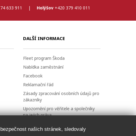
74 633 911
|
Holýšov
+420 379 410 011
DALŠÍ INFORMACE
Fleet program Škoda
Nabídka zaměstnání
Facebook
Reklamační řád
Zásady zpracování osobních údajů pro
zákazníky
Upozornění pro věřitele a společníky
na jejich práva
Nastavení cookies
a bezpečnost našich stránek, sledovaly