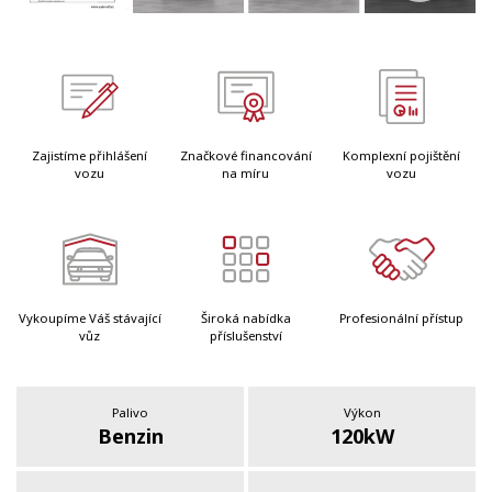
Zajistíme přihlášení
Značkové financování
Komplexní pojištění
vozu
na míru
vozu
Vykoupíme Váš stávající
Široká nabídka
Profesionální přístup
vůz
příslušenství
Palivo
Výkon
Benzin
120kW