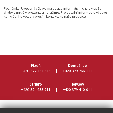
Poznámka: Uvedená výbava má pouze informativní charakter. Za
chyby vzniklé v prezentaci neručíme. Pro detailní informaci o výbavě
konkrétního vozidla prosím kontaktujte naše prodejce.
Plzeň
Domažlice
+420 377 434 343
|
+420 379 766 111
Stříbro
Holýšov
+420 374 633 911
|
+420 379 410 011