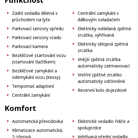
Zadní sedadla dělená s
Centrální zamykání s
průchodem na lyže
dálkovým ovladačem
Parkovací senzory vpředu
Elektricky ovládaná zpětná
zrcátka, vyhřívaná
Parkovací senzory vzadu
Elektricky sklopná zpětná
Parkovací kamera
zrcátka
Bezklíčové startování vozu
Vnější zpětná zrcátka
(startování tlačítkem)
automaticky zatmavovací
Bezklíčové zamykání a
Vnitřní zpětné zrcátko
odemykání vozu (Kessy)
automaticky odcloněné
Tempomat adaptivní
Rezervní kolo dojezdové
Centrální zamykání
Komfort
Automatická převodovka
Elektrické sedadlo řidiče a
spolujezdce
Klimatizace automatická,
2-zónová
Vyhřívaná přední sedadla