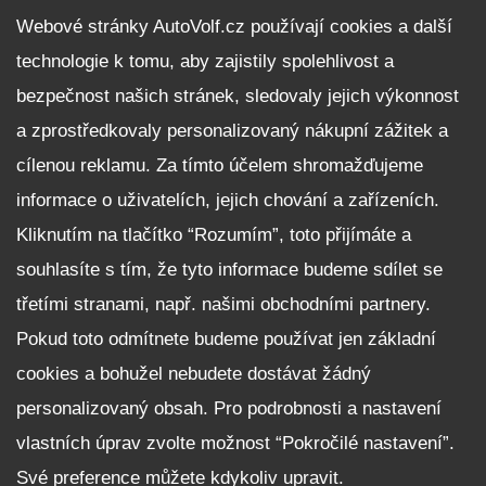
DALŠÍ INFORMACE
Webové stránky AutoVolf.cz používají cookies a další
technologie k tomu, aby zajistily spolehlivost a
Fleet program Škoda
bezpečnost našich stránek, sledovaly jejich výkonnost
Nabídka zaměstnání
a zprostředkovaly personalizovaný nákupní zážitek a
Facebook
cílenou reklamu. Za tímto účelem shromažďujeme
Reklamační řád
informace o uživatelích, jejich chování a zařízeních.
Zásady zpracování osobních údajů pro zákazníky
Kliknutím na tlačítko “Rozumím”, toto přijímáte a
Upozornění pro věřitele a společníky na jejich práva
Nastavení cookies
souhlasíte s tím, že tyto informace budeme sdílet se
třetími stranami, např. našimi obchodními partnery.
NEZÁVAZNĚ POPTAT VŮZ
Pokud toto odmítnete budeme používat jen základní
cookies a bohužel nebudete dostávat žádný
personalizovaný obsah. Pro podrobnosti a nastavení
vlastních úprav zvolte možnost “Pokročilé nastavení”.
Své preference můžete kdykoliv upravit.