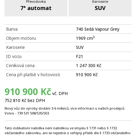
Převodovka
Karoserie
7° automat
SUV
Barva
740 šedá Vapour Grey
3
Objem motoru
1969 cm
Karoserie
SUV
ID vozu
F21
Ceníková cena
1 247 300 Kč
Cena při platbě v hotovosti
910 900 Kč
910 900 Kč
vč. DPH
752 810 Kč bez DPH
Nový vůz do výroby dodání 3-6 měsíců, více informací u našich prodejců
Volvo - 739 531 508/535/503.
Tato indikativní nabídka není nabídkou ve smyslu § 1731 nebo § 1732
občanského zákoníku, ani se nejedná o veřejný příslib dle § 1733 občanského