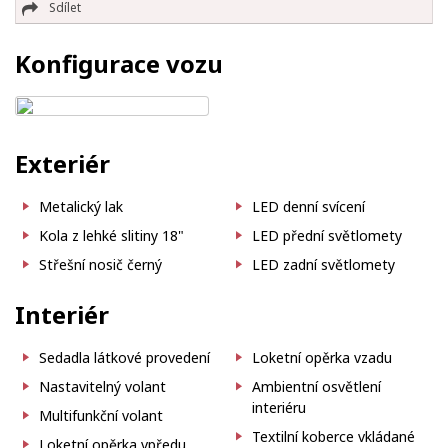
Sdílet
Konfigurace vozu
Exteriér
Metalický lak
LED denní svícení
Kola z lehké slitiny 18"
LED přední světlomety
Střešní nosič černý
LED zadní světlomety
Interiér
Sedadla látkové provedení
Loketní opěrka vzadu
Nastavitelný volant
Ambientní osvětlení
interiéru
Multifunkční volant
Textilní koberce vkládané
Loketní opěrka vpředu