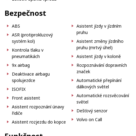
Bezpečnost
ABS
Asistent jízdy v jízdním
pruhu
ASR (protiprokluzový
systém kol)
Asistent změny jízdního
pruhu (mrtvý úhel)
Kontrola tlaku v
pneumatikách
Asistent jízdy v koloně
9x airbag
Rozpoznávání dopravních
značek
Deaktivace airbagu
spolujezdce
Automatické přepínání
dálkových světel
ISOFIX
Automatické rozsvěcování
Front asistent
světel
Asistent rozpoznání únavy
Dešťový senzor
řidiče
Volvo on Call
Asistent rozjezdu do kopce
Funkčnost