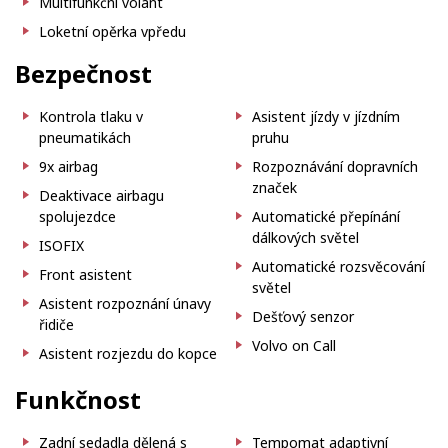
Multifunkční volant
Loketní opěrka vpředu
Bezpečnost
Kontrola tlaku v
Asistent jízdy v jízdním
pneumatikách
pruhu
9x airbag
Rozpoznávání dopravních
značek
Deaktivace airbagu
spolujezdce
Automatické přepínání
dálkových světel
ISOFIX
Automatické rozsvěcování
Front asistent
světel
Asistent rozpoznání únavy
Dešťový senzor
řidiče
Volvo on Call
Asistent rozjezdu do kopce
Funkčnost
Zadní sedadla dělená s
Tempomat adaptivní