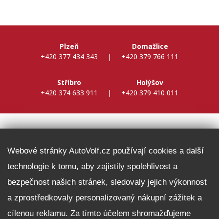
Plzeň
Domažlice
+420 377 434 343
|
+420 379 766 111
Stříbro
Holýšov
+420 374 633 911
|
+420 379 410 011
DALŠÍ INFORMACE
Webové stránky AutoVolf.cz používají cookies a další
technologie k tomu, aby zajistily spolehlivost a
Fleet program Škoda
bezpečnost našich stránek, sledovaly jejich výkonnost
Nabídka zaměstnání
a zprostředkovaly personalizovaný nákupní zážitek a
Facebook
cílenou reklamu. Za tímto účelem shromažďujeme
Reklamační řád