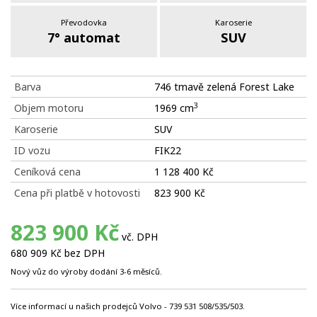
Převodovka
Karoserie
7° automat
SUV
Barva
746 tmavě zelená Forest Lake
3
Objem motoru
1969 cm
Karoserie
SUV
ID vozu
FIK22
Ceníková cena
1 128 400 Kč
Cena při platbě v hotovosti
823 900 Kč
823 900 Kč
vč. DPH
680 909 Kč bez DPH
Nový vůz do výroby dodání 3-6 měsíců.
Více informací u našich prodejců Volvo - 739 531 508/535/503.