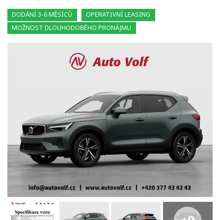
DODÁNÍ 3-6 MĚSÍCŮ
OPERATIVNÍ LEASING
MOŽNOST DLOUHODOBÉHO PRONÁJMU