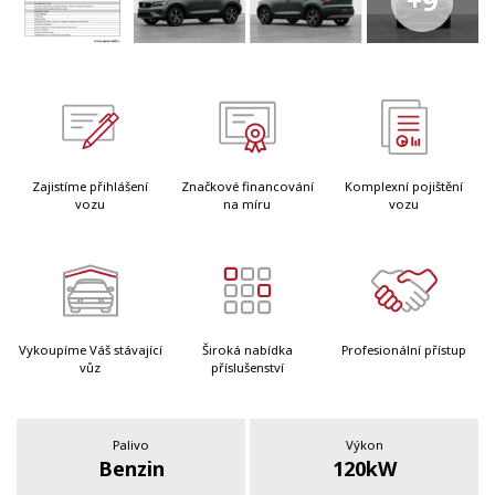
+9
Zajistíme přihlášení
Značkové financování
Komplexní pojištění
vozu
na míru
vozu
Vykoupíme Váš stávající
Široká nabídka
Profesionální přístup
vůz
příslušenství
Palivo
Výkon
Benzin
120kW