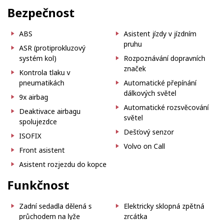
Bezpečnost
ABS
Asistent jízdy v jízdním
pruhu
ASR (protiprokluzový
systém kol)
Rozpoznávání dopravních
značek
Kontrola tlaku v
pneumatikách
Automatické přepínání
dálkových světel
9x airbag
Automatické rozsvěcování
Deaktivace airbagu
světel
spolujezdce
Dešťový senzor
ISOFIX
Volvo on Call
Front asistent
Asistent rozjezdu do kopce
Funkčnost
Zadní sedadla dělená s
Elektricky sklopná zpětná
průchodem na lyže
zrcátka