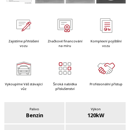
Zajistíme přihlášení
Značkové financování
Komplexní pojištění
vozu
na míru
vozu
Vykoupíme Váš stávající
Široká nabídka
Profesionální přístup
vůz
příslušenství
Palivo
Výkon
Benzin
120kW