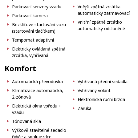
Parkovací senzory vzadu
Vnější zpětná zrcátka
automaticky zatmavovací
Parkovací kamera
Vnitřní zpětné zrcátko
Bezklíčové startování vozu
automaticky odcloněné
(startování tlačítkem)
Tempomat adaptivní
Elektricky ovládaná zpětná
zrcátka, vyhřívaná
Komfort
Automatická převodovka
Vyhřívaná přední sedadla
Klimatizace automatická,
Vyhřívaný volant
2-zónová
Elektronická ruční brzda
Elektrická okna vpředu +
Záruka
vzadu
Tónovaná skla
Výškově stavitelné sedadlo
řidiče a spolujezdce