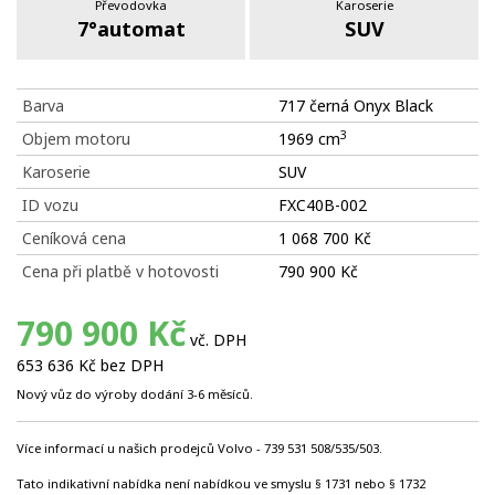
Převodovka
Karoserie
7°automat
SUV
Barva
717 černá Onyx Black
3
Objem motoru
1969 cm
Karoserie
SUV
ID vozu
FXC40B-002
Ceníková cena
1 068 700 Kč
Cena při platbě v hotovosti
790 900 Kč
790 900 Kč
vč. DPH
653 636 Kč bez DPH
Nový vůz do výroby dodání 3-6 měsíců.
Více informací u našich prodejců Volvo - 739 531 508/535/503.
Tato indikativní nabídka není nabídkou ve smyslu § 1731 nebo § 1732