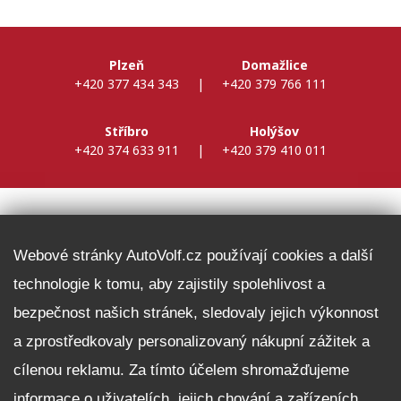
Plzeň
Domažlice
+420 377 434 343
|
+420 379 766 111
Stříbro
Holýšov
+420 374 633 911
|
+420 379 410 011
DALŠÍ INFORMACE
Webové stránky AutoVolf.cz používají cookies a další
technologie k tomu, aby zajistily spolehlivost a
Fleet program Škoda
bezpečnost našich stránek, sledovaly jejich výkonnost
Nabídka zaměstnání
a zprostředkovaly personalizovaný nákupní zážitek a
Facebook
cílenou reklamu. Za tímto účelem shromažďujeme
Reklamační řád
informace o uživatelích, jejich chování a zařízeních.