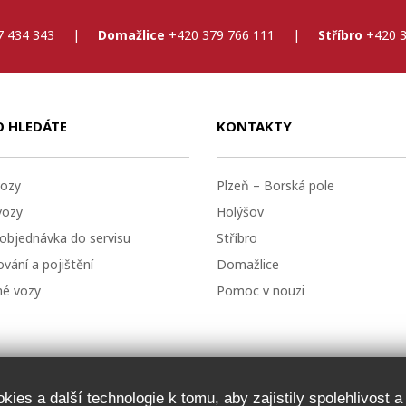
7 434 343
|
Domažlice
+420 379 766 111
|
Stříbro
+420 3
O HLEDÁTE
KONTAKTY
ozy
Plzeň – Borská pole
vozy
Holýšov
 objednávka do servisu
Stříbro
vání a pojištění
Domažlice
né vozy
Pomoc v nouzi
ies a další technologie k tomu, aby zajistily spolehlivost 