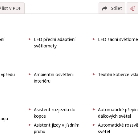
 list v PDF
Sdílet
ení
LED přední adaptivní
LED zadní světlome
světlomety
 vpředu
Ambientní osvětlení
Textilní koberce vk
interiéru
Asistent rozjezdu do
Automatické přepín
kopce
dálkových světel
bagu
Asistent jízdy v jízdním
Automatické rozsvě
pruhu
světel