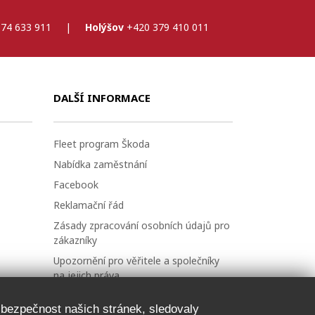
74 633 911
|
Holýšov
+420 379 410 011
DALŠÍ INFORMACE
Fleet program Škoda
Nabídka zaměstnání
Facebook
Reklamační řád
Zásady zpracování osobních údajů pro
zákazníky
Upozornění pro věřitele a společníky
na jejich práva
Nastavení cookies
a bezpečnost našich stránek, sledovaly