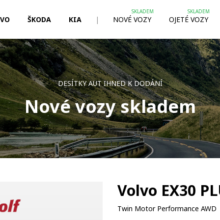
LVO
ŠKODA
KIA
|
NOVÉ VOZY
OJETÉ VOZY
DESÍTKY AUT IHNED K DODÁNÍ
Nové vozy skladem
Volvo EX30 P
Twin Motor Performance AWD