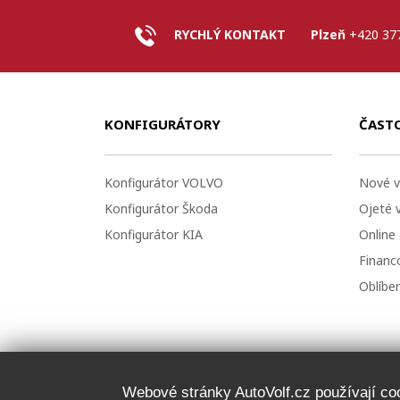
RYCHLÝ KONTAKT
Plzeň
+420 37
KONFIGURÁTORY
ČAST
Konfigurátor VOLVO
Nové v
Konfigurátor Škoda
Ojeté 
Konfigurátor KIA
Online
Financo
Oblíbe
Webové stránky AutoVolf.cz používají cook