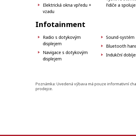
Elektrická okna vpředu +
řidiče a spoluj
vzadu
Infotainment
Radio s dotykovým
Sound-systém s
displejem
Bluetooth hand
Navigace s dotykovým
Indukční dobíje
displejem
Poznámka: Uvedená výbava má pouze informativní charak
prodejce.