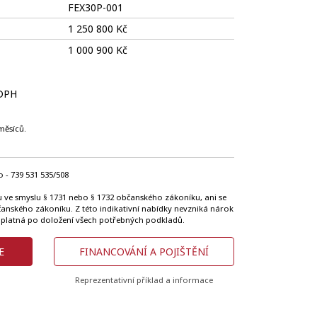
FEX30P-001
1 250 800 Kč
1 000 900 Kč
 DPH
měsíců.
 - 739 531 535/508
u ve smyslu § 1731 nebo § 1732 občanského zákoníku, ani se
bčanského zákoníku. Z této indikativní nabídky nevzniká nárok
 platná po doložení všech potřebných podkladů.
E
FINANCOVÁNÍ A POJIŠTĚNÍ
Reprezentativní příklad a informace