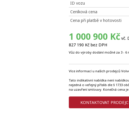
ID vozu
Ceníková cena
Cena při platbě v hotovosti
1 000 900 Kč
vč.
827 190 Kč bez DPH
Vůz do výroby dodání možné za 3 - 6 
Více informací u našich prodejců Volvo
Tato indikativní nabídka není nabídko
nejedná o veřejný příslib dle § 1733 o
na uzavření smlouvy. Konečná cena je
KONTAKTOVAT PRODEJC