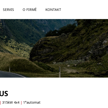
SERVIS
O FIRMĚ
KONTAKT
LUS
|
315kW 4x4
|
1°automat