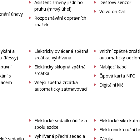
Asistent změny jízdního
Dešťový senzor
pruhu (mrtvý úhel)
Volvo on Call
znání únavy
Rozpoznávání dopravních
značek
ykání a
Elektricky ovládaná zpětná
Vnitřní zpětné zrcá
u (Kessy)
zrcátka, vyhřívaná
automaticky odclo
tivní
Elektricky sklopná zpětná
Nabíjecí kabel
zrcátka
kání s
Čipová karta NFC
adačem
Vnější zpětná zrcátka
Digitální klíč
automaticky zatmavovací
č
Elektrické sedadlo řidiče a
Elektrické víko kufru
spolujezdce
Elektronická ruční b
Vyhřívaná přední sedadla
elné sedadlo
Záruka