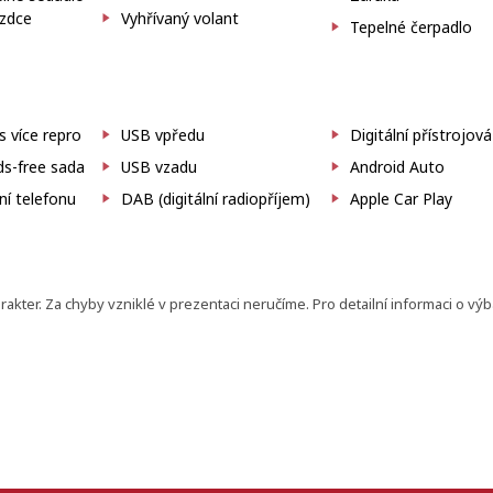
ezdce
Vyhřívaný volant
Tepelné čerpadlo
 více repro
USB vpředu
Digitální přístrojov
s-free sada
USB vzadu
Android Auto
ní telefonu
DAB (digitální radiopříjem)
Apple Car Play
ter. Za chyby vzniklé v prezentaci neručíme. Pro detailní informaci o vý