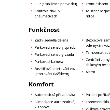
ESP (stabilizace podvozku)
Front asistent
Kontrola tlaku v
Asistent rozpo
pneumatikách
řidiče
Funkčnost
Zadní sedadla dělená
Bezklíčové zam
odemykání voz
Parkovací senzory vpředu
Tempomat adap
Parkovací senzory vzadu
Centrální zamy
Parkovací kamera
dálkovým ovl
Bezklíčové startování vozu
Alarm
(startování tlačítkem)
Komfort
Automatická převodovka
Palubní počíta
Klimatizace automatická,
Tónovaná skla
2-zónová
Výškově stavit