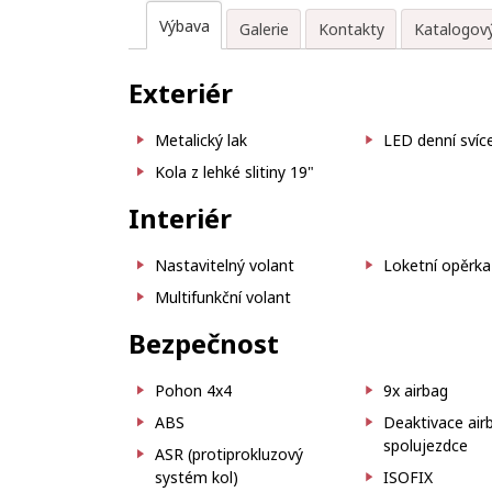
Výbava
Galerie
Kontakty
Katalogový
Exteriér
Metalický lak
LED denní svíc
Kola z lehké slitiny 19"
Interiér
Nastavitelný volant
Loketní opěrka
Multifunkční volant
Bezpečnost
Pohon 4x4
9x airbag
ABS
Deaktivace air
spolujezdce
ASR (protiprokluzový
systém kol)
ISOFIX