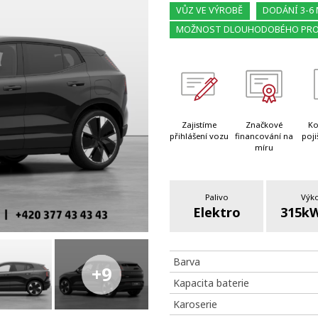
VŮZ VE VÝROBĚ
DODÁNÍ 3-6
MOŽNOST DLOUHODOBÉHO PR
Zajistíme
Značkové
Ko
přihlášení vozu
financování na
poji
míru
Palivo
Výk
Elektro
315kW
Barva
+9
Kapacita baterie
Karoserie