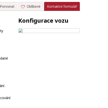
Porovnat
Oblíbené
Kontaktní formulář
Konfigurace vozu
ty
ládané
ání
cování