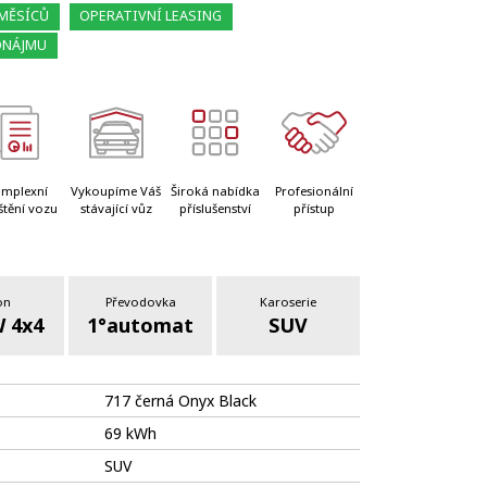
 MĚSÍCŮ
OPERATIVNÍ LEASING
ONÁJMU
mplexní
Vykoupíme Váš
Široká nabídka
Profesionální
štění vozu
stávající vůz
příslušenství
přístup
on
Převodovka
Karoserie
 4x4
1°automat
SUV
717 černá Onyx Black
69 kWh
SUV