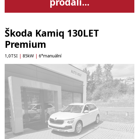
prodali...
Škoda Kamiq 130LET
Premium
1,0TSI
|
85kW
|
6°manuální