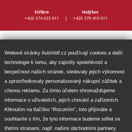
Stříbro
Holýšov
+420 374 633 911
|
+420 379 410 011
DALŠÍ INFORMACE
Webové stránky AutoVolf.cz používají cookies a další
technologie k tomu, aby zajistily spolehlivost a
Fleet program Škoda
bezpečnost našich stránek, sledovaly jejich výkonnost
Nabídka zaměstnání
a zprostředkovaly personalizovaný nákupní zážitek a
Facebook
cílenou reklamu. Za tímto účelem shromažďujeme
Reklamační řád
informace o uživatelích, jejich chování a zařízeních.
Zásady zpracování osobních údajů pro zákazníky
Kliknutím na tlačítko “Rozumím”, toto přijímáte a
Upozornění pro věřitele a společníky na jejich práva
Nastavení cookies
souhlasíte s tím, že tyto informace budeme sdílet se
třetími stranami, např. našimi obchodními partnery.