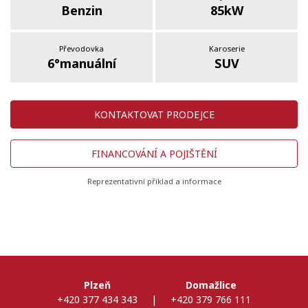
Benzin
85kW
Převodovka
Karoserie
6°manuální
SUV
KONTAKTOVAT PRODEJCE
FINANCOVÁNÍ A POJIŠTĚNÍ
Reprezentativní příklad a informace
Plzeň
Domažlice
+420 377 434 343
|
+420 379 766 111