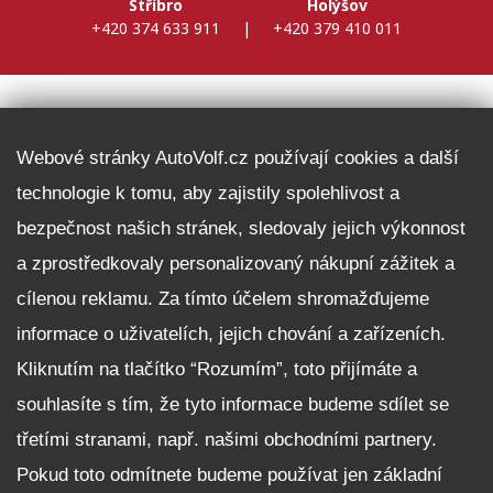
Stříbro
Holýšov
+420 374 633 911
|
+420 379 410 011
DALŠÍ INFORMACE
Webové stránky AutoVolf.cz používají cookies a další
technologie k tomu, aby zajistily spolehlivost a
Fleet program Škoda
bezpečnost našich stránek, sledovaly jejich výkonnost
Nabídka zaměstnání
a zprostředkovaly personalizovaný nákupní zážitek a
Facebook
cílenou reklamu. Za tímto účelem shromažďujeme
Reklamační řád
informace o uživatelích, jejich chování a zařízeních.
Zásady zpracování osobních údajů pro zákazníky
Kliknutím na tlačítko “Rozumím”, toto přijímáte a
Upozornění pro věřitele a společníky na jejich práva
Nastavení cookies
souhlasíte s tím, že tyto informace budeme sdílet se
třetími stranami, např. našimi obchodními partnery.
NEZÁVAZNĚ POPTAT VŮZ
Pokud toto odmítnete budeme používat jen základní