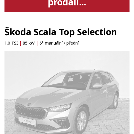
prodali...
Škoda Scala Top Selection
1.0 TSI
|
85 kW
|
6° manuální / přední