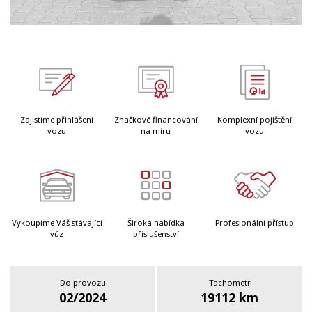
Zajistíme přihlášení
Značkové financování
Komplexní pojištění
vozu
na míru
vozu
Vykoupíme Váš stávající
Široká nabídka
Profesionální přístup
vůz
příslušenství
Do provozu
Tachometr
02/2024
19112 km