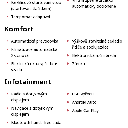
Vnitřní zpětné zrcátko
Bezklíčové startování vozu
automaticky odcloněné
(startování tlačítkem)
Tempomat adaptivní
Komfort
Automatická převodovka
Výškově stavitelné sedadlo
řidiče a spolujezdce
Klimatizace automatická,
2-zónová
Elektronická ruční brzda
Elektrická okna vpředu +
Záruka
vzadu
Infotainment
Radio s dotykovým
USB vpředu
displejem
Android Auto
Navigace s dotykovým
Apple Car Play
displejem
Bluetooth hands-free sada