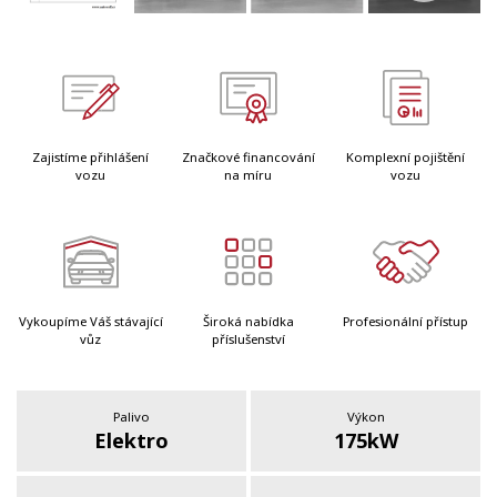
Zajistíme přihlášení
Značkové financování
Komplexní pojištění
vozu
na míru
vozu
Vykoupíme Váš stávající
Široká nabídka
Profesionální přístup
vůz
příslušenství
Palivo
Výkon
Elektro
175kW