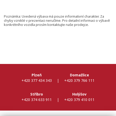
Poznámka: Uvedená výbava má pouze informativní charakter. Za
chyby vzniklé v prezentaci neručíme. Pro detailní informaci o výbavě
konkrétního vozidla prosím kontaktujte naše prodejce.
Plzeň
Domažlice
+420 377 434 343
|
+420 379 766 111
Stříbro
Holýšov
+420 374 633 911
|
+420 379 410 011