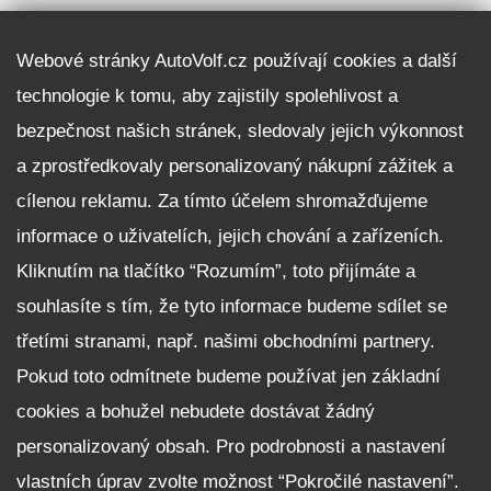
DALŠÍ INFORMACE
Webové stránky AutoVolf.cz používají cookies a další
technologie k tomu, aby zajistily spolehlivost a
Fleet program Škoda
bezpečnost našich stránek, sledovaly jejich výkonnost
Nabídka zaměstnání
a zprostředkovaly personalizovaný nákupní zážitek a
Facebook
cílenou reklamu. Za tímto účelem shromažďujeme
Reklamační řád
informace o uživatelích, jejich chování a zařízeních.
Zásady zpracování osobních údajů pro zákazníky
Kliknutím na tlačítko “Rozumím”, toto přijímáte a
Upozornění pro věřitele a společníky na jejich práva
Nastavení cookies
souhlasíte s tím, že tyto informace budeme sdílet se
třetími stranami, např. našimi obchodními partnery.
NEZÁVAZNĚ POPTAT VŮZ
Pokud toto odmítnete budeme používat jen základní
cookies a bohužel nebudete dostávat žádný
personalizovaný obsah. Pro podrobnosti a nastavení
vlastních úprav zvolte možnost “Pokročilé nastavení”.