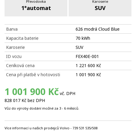
Převodovka
Karoserie
1°automat
SUV
Barva
626 modrá Cloud Blue
Kapacita baterie
70 kWh
Karoserie
SUV
ID vozu
FEX40E-001
Ceníková cena
1 221 600 Kč
Cena při platbě v hotovosti
1 001 900 Kč
1 001 900 Kč
vč. DPH
828 017 Kč bez DPH
Vůz do výroby dodání možné za 3 - 6 měsíců.
Více informací u našich prodejců Volvo - 739 531 535/508