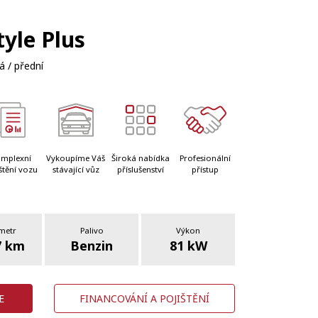
tyle Plus
 / přední
mplexní
Vykoupíme Váš
Široká nabídka
Profesionální
štění vozu
stávající vůz
příslušenství
přístup
metr
Palivo
Výkon
7 km
Benzin
81 kW
E
FINANCOVÁNÍ A POJIŠTĚNÍ