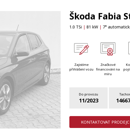
Škoda Fabia S
1.0 TSi
|
81 kW
|
7° automatická
Zajistíme
Značkové
Ko
přihlášení vozu
financování na
poji
míru
Do provozu
Tacho
11/2023
1466
KONTAKTOVAT PRODEJC