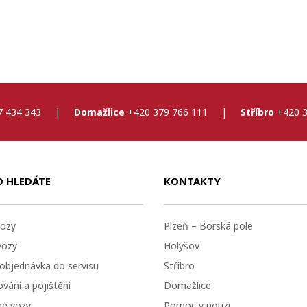
7 434 343
|
Domažlice
+420 379 766 111
|
Stříbro
+420 3
O HLEDÁTE
KONTAKTY
ozy
Plzeň – Borská pole
vozy
Holýšov
 objednávka do servisu
Stříbro
vání a pojištění
Domažlice
né vozy
Pomoc v nouzi