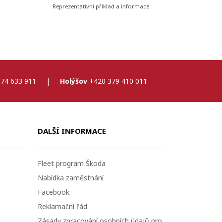
Reprezentativní příklad a informace
74 633 911
|
Holýšov
+420 379 410 011
DALŠÍ INFORMACE
Fleet program Škoda
Nabídka zaměstnání
Facebook
Reklamační řád
Zásady zpracování osobních údajů pro