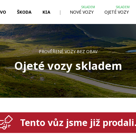
LVO
ŠKODA
KIA
|
NOVÉ VOZY
OJETÉ VOZY
PROVĚŘENÉ VOZY BEZ OBAV
Ojeté vozy skladem
Tento vůz jsme již prodali.