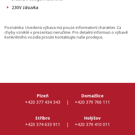
230V zásuvka
Poznámka: Uvedená výbava má pouze informativní charakter. Za
chyby vzniklé v prezentaci neručíme. Pro detailní informaci o výbavě
konkrétního vozidla prosím kontaktujte naše prodejce.
Plzeň
Domažlice
+420 377 434 343
|
+420 379 766 111
Stříbro
Holýšov
+420 374 633 911
|
+420 379 410 011