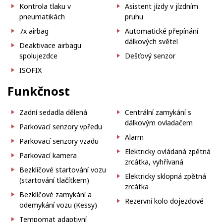
Kontrola tlaku v
Asistent jízdy v jízdním
pneumatikách
pruhu
7x airbag
Automatické přepínání
dálkových světel
Deaktivace airbagu
spolujezdce
Dešťový senzor
ISOFIX
Funkčnost
Zadní sedadla dělená
Centrální zamykání s
dálkovým ovladačem
Parkovací senzory vpředu
Alarm
Parkovací senzory vzadu
Elektricky ovládaná zpětná
Parkovací kamera
zrcátka, vyhřívaná
Bezklíčové startování vozu
Elektricky sklopná zpětná
(startování tlačítkem)
zrcátka
Bezklíčové zamykání a
Rezervní kolo dojezdové
odemykání vozu (Kessy)
Tempomat adaptivní