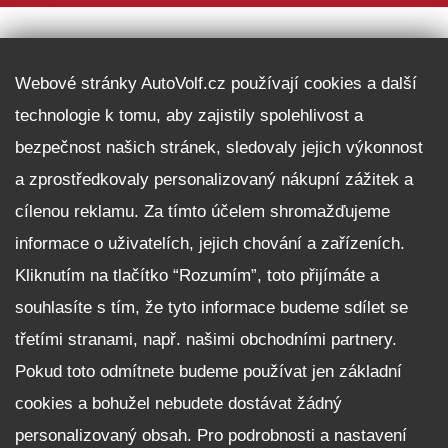
DALŠÍ INFORMACE
Webové stránky AutoVolf.cz používají cookies a další
technologie k tomu, aby zajistily spolehlivost a
Fleet program Škoda
bezpečnost našich stránek, sledovaly jejich výkonnost
Nabídka zaměstnání
a zprostředkovaly personalizovaný nákupní zážitek a
Facebook
cílenou reklamu. Za tímto účelem shromažďujeme
Reklamační řád
informace o uživatelích, jejich chování a zařízeních.
Zásady zpracování osobních údajů pro zákazníky
Kliknutím na tlačítko “Rozumím”, toto přijímáte a
Upozornění pro věřitele a společníky na jejich práva
Nastavení cookies
souhlasíte s tím, že tyto informace budeme sdílet se
třetími stranami, např. našimi obchodními partnery.
NEZÁVAZNĚ POPTAT VŮZ
Pokud toto odmítnete budeme používat jen základní
cookies a bohužel nebudete dostávat žádný
personalizovaný obsah. Pro podrobnosti a nastavení