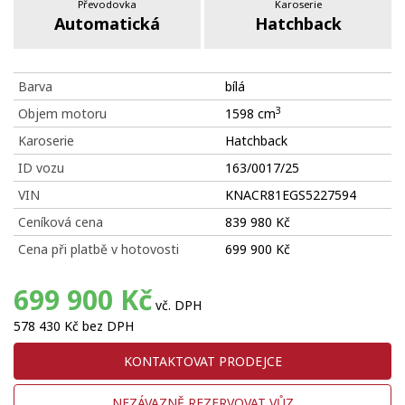
Převodovka
Karoserie
Automatická
Hatchback
Barva
bílá
3
Objem motoru
1598 cm
Karoserie
Hatchback
ID vozu
163/0017/25
VIN
KNACR81EGS5227594
Ceníková cena
839 980 Kč
Cena při platbě v hotovosti
699 900 Kč
699 900 Kč
vč. DPH
578 430 Kč bez DPH
KONTAKTOVAT PRODEJCE
NEZÁVAZNĚ REZERVOVAT VŮZ