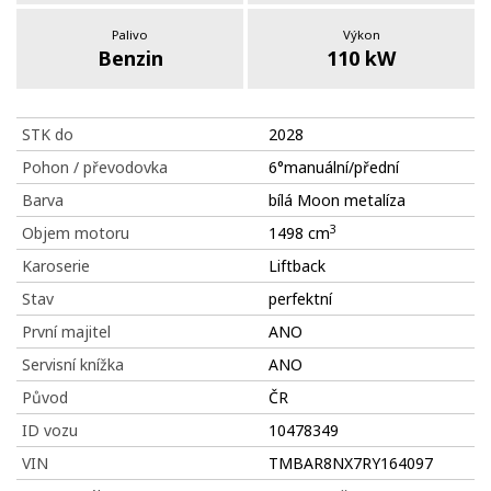
Palivo
Výkon
Benzin
110 kW
STK do
2028
Pohon / převodovka
6°manuální/přední
Barva
bílá Moon metalíza
3
Objem motoru
1498 cm
Karoserie
Liftback
Stav
perfektní
První majitel
ANO
Servisní knížka
ANO
Původ
ČR
ID vozu
10478349
VIN
TMBAR8NX7RY164097