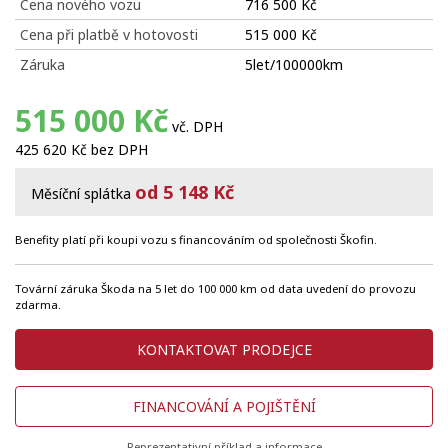
Cena nového vozu
716 500 Kč
Cena při platbě v hotovosti
515 000 Kč
Záruka
5let/100000km
515 000 Kč
vč. DPH
425 620 Kč bez DPH
od 5 148 Kč
Měsíční splátka
Benefity platí při koupi vozu s financováním od společnosti Škofin.
Tovární záruka Škoda na 5 let do 100 000 km od data uvedení do provozu
zdarma.
KONTAKTOVAT PRODEJCE
FINANCOVÁNÍ A POJIŠTĚNÍ
Reprezentativní příklad a informace