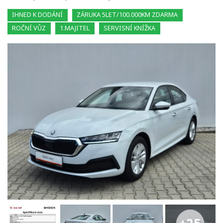
IHNED K DODÁNÍ
ZÁRUKA 5LET/100.000KM ZDARMA
ROČNÍ VŮZ
1.MAJITEL
SERVISNÍ KNÍŽKA