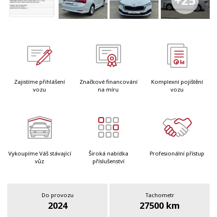
+25
Zajistíme přihlášení
Značkové financování
Komplexní pojištění
vozu
na míru
vozu
Vykoupíme Váš stávající
Široká nabídka
Profesionální přístup
vůz
příslušenství
Do provozu
Tachometr
2024
27500 km