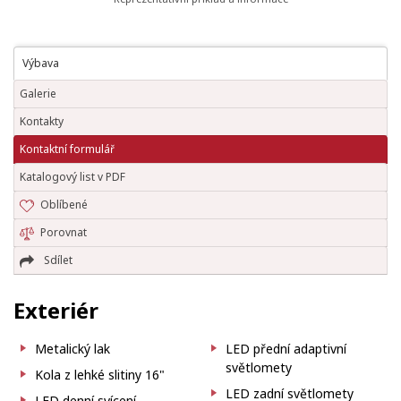
Výbava
Galerie
Kontakty
Kontaktní formulář
Katalogový list v PDF
Oblíbené
Porovnat
Sdílet
Exteriér
Metalický lak
LED přední adaptivní
světlomety
Kola z lehké slitiny 16"
LED zadní světlomety
LED denní svícení