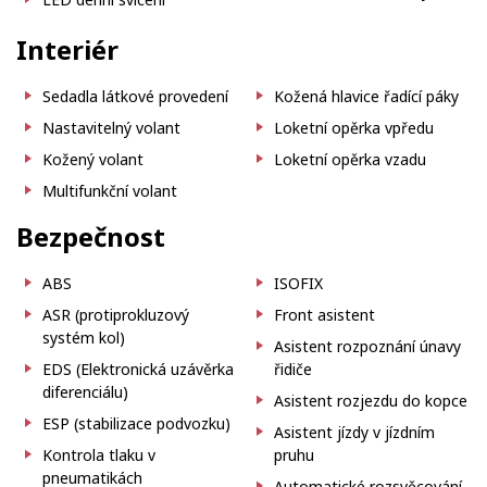
Interiér
Sedadla látkové provedení
Kožená hlavice řadící páky
Nastavitelný volant
Loketní opěrka vpředu
Kožený volant
Loketní opěrka vzadu
Multifunkční volant
Bezpečnost
ABS
ISOFIX
ASR (protiprokluzový
Front asistent
systém kol)
Asistent rozpoznání únavy
EDS (Elektronická uzávěrka
řidiče
diferenciálu)
Asistent rozjezdu do kopce
ESP (stabilizace podvozku)
Asistent jízdy v jízdním
Kontrola tlaku v
pruhu
pneumatikách
Automatické rozsvěcování