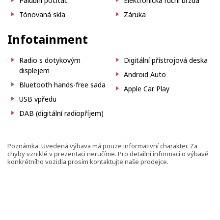
Palubní počítač
Elektronická ruční brzda
Tónovaná skla
Záruka
Infotainment
Radio s dotykovým
Digitální přístrojová deska
displejem
Android Auto
Bluetooth hands-free sada
Apple Car Play
USB vpředu
DAB (digitální radiopříjem)
Poznámka: Uvedená výbava má pouze informativní charakter. Za
chyby vzniklé v prezentaci neručíme. Pro detailní informaci o výbavě
konkrétního vozidla prosím kontaktujte naše prodejce.