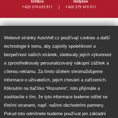
Stříbro
Holýšov
+420 374 633 911
|
+420 379 410 011
DALŠÍ INFORMACE
Webové stránky AutoVolf.cz používají cookies a další
technologie k tomu, aby zajistily spolehlivost a
Fleet program Škoda
bezpečnost našich stránek, sledovaly jejich výkonnost
Nabídka zaměstnání
a zprostředkovaly personalizovaný nákupní zážitek a
Facebook
cílenou reklamu. Za tímto účelem shromažďujeme
Reklamační řád
informace o uživatelích, jejich chování a zařízeních.
Zásady zpracování osobních údajů pro zákazníky
Kliknutím na tlačítko “Rozumím”, toto přijímáte a
Upozornění pro věřitele a společníky na jejich práva
Nastavení cookies
souhlasíte s tím, že tyto informace budeme sdílet se
třetími stranami, např. našimi obchodními partnery.
NEZÁVAZNĚ POPTAT VŮZ
Pokud toto odmítnete budeme používat jen základní