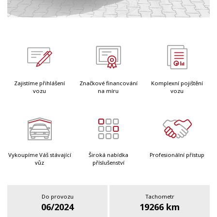
Zajistíme přihlášení
Značkové financování
Komplexní pojištění
vozu
na míru
vozu
Vykoupíme Váš stávající
Široká nabídka
Profesionální přístup
vůz
příslušenství
Do provozu
Tachometr
06/2024
19266 km