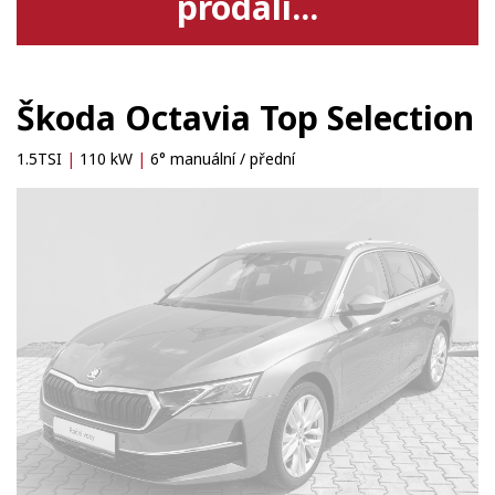
prodali...
Škoda Octavia Top Selection
1.5TSI
|
110 kW
|
6° manuální / přední