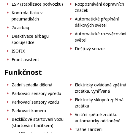
ESP (stabilizace podvozku)
Rozpoznávání dopravních
značek
Kontrola tlaku v
pneumatikách
Automatické přepínání
dálkových světel
7x airbag
Automatické rozsvěcování
Deaktivace airbagu
světel
spolujezdce
Dešťový senzor
ISOFIX
Front asistent
Funkčnost
Zadní sedadla dělená
Elektricky ovládaná zpětná
zrcátka, vyhřívaná
Parkovací senzory vpředu
Elektricky sklopná zpětná
Parkovací senzory vzadu
zrcátka
Parkovací kamera
Vnitřní zpětné zrcátko
Bezklíčové startování vozu
automaticky odcloněné
(startování tlačítkem)
Tažné zařízení