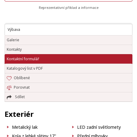
Reprezentativní příklad a informace
Výbava
Galerie
Kontakty
Kontaktní formulář
Katalogový list v PDF
Oblíbené
Porovnat
Sdílet
Exteriér
Metalický lak
LED zadní světlomety
Kola z lehké slitiny 17"
Přední mlhovky