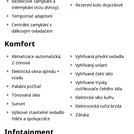
Bezklíčové zamykání a
Rezervní kolo dojezdové
odemykání vozu (Kessy)
Tempomat adaptivní
Centrální zamykání s
dálkovým ovladačem
Komfort
Klimatizace automatická,
Vyhřívaná přední sedadla
2-zónová
Vyhřívaný volant
Elektrická okna vpředu +
Vyhřívané čelní sklo
vzadu
Vyhřívané trysky
Palubní počítač
ostřikovače čelního skla
Tónovaná skla
Elektrické víko kufru
Sunset
Elektronická ruční brzda
Výškově stavitelné sedadlo
Záruka
řidiče a spolujezdce
Infotainment