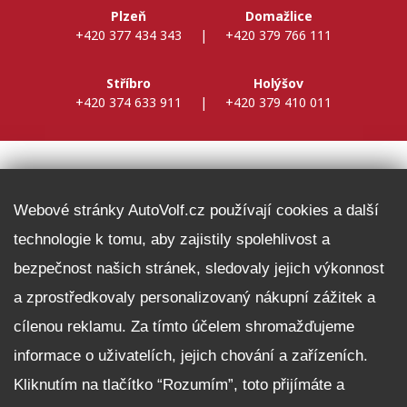
Plzeň
Domažlice
+420 377 434 343
|
+420 379 766 111
Stříbro
Holýšov
+420 374 633 911
|
+420 379 410 011
DALŠÍ INFORMACE
Webové stránky AutoVolf.cz používají cookies a další
technologie k tomu, aby zajistily spolehlivost a
Fleet program Škoda
bezpečnost našich stránek, sledovaly jejich výkonnost
Nabídka zaměstnání
a zprostředkovaly personalizovaný nákupní zážitek a
Facebook
cílenou reklamu. Za tímto účelem shromažďujeme
Reklamační řád
informace o uživatelích, jejich chování a zařízeních.
Zásady zpracování osobních údajů pro zákazníky
Upozornění pro věřitele a společníky na jejich práva
Kliknutím na tlačítko “Rozumím”, toto přijímáte a