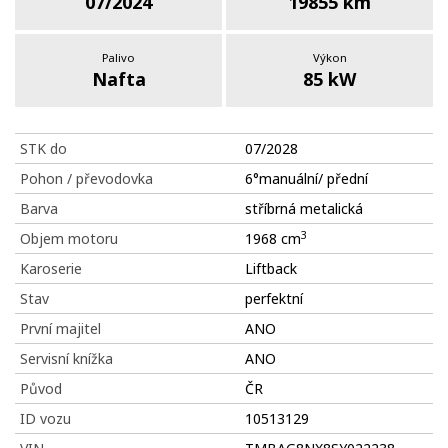
07/2024
19855 km
Palivo
Výkon
Nafta
85 kW
STK do
07/2028
Pohon / převodovka
6°manuální/ přední
Barva
stříbrná metalická
3
Objem motoru
1968 cm
Karoserie
Liftback
Stav
perfektní
První majitel
ANO
Servisní knížka
ANO
Původ
ČR
ID vozu
10513129