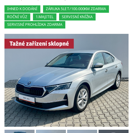
IHNED K DODÁNÍ
ZÁRUKA 5LET/100.000KM ZDARMA
ROČNÍ VŮZ
1.MAJITEL
SERVISNÍ KNÍŽKA
SERVISNÍ PROHLÍDKA ZDARMA