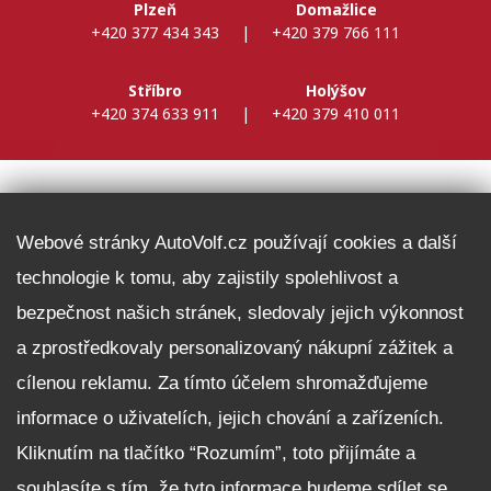
Plzeň
Domažlice
+420 377 434 343
|
+420 379 766 111
Stříbro
Holýšov
+420 374 633 911
|
+420 379 410 011
DALŠÍ INFORMACE
Webové stránky AutoVolf.cz používají cookies a další
technologie k tomu, aby zajistily spolehlivost a
Fleet program Škoda
bezpečnost našich stránek, sledovaly jejich výkonnost
Nabídka zaměstnání
a zprostředkovaly personalizovaný nákupní zážitek a
Facebook
cílenou reklamu. Za tímto účelem shromažďujeme
Reklamační řád
informace o uživatelích, jejich chování a zařízeních.
Zásady zpracování osobních údajů pro zákazníky
Kliknutím na tlačítko “Rozumím”, toto přijímáte a
Upozornění pro věřitele a společníky na jejich práva
Nastavení cookies
souhlasíte s tím, že tyto informace budeme sdílet se