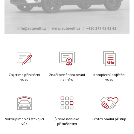
Zajistíme přihlášení
Značkové financování
Komplexní pojištění
vozu
na míru
vozu
Vykoupíme Váš stávající
Široká nabídka
Profesionální přístup
vůz
příslušenství