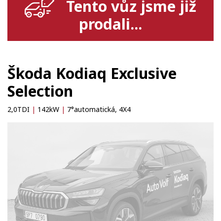
Tento vůz jsme již
prodali...
Škoda Kodiaq Exclusive
Selection
2,0TDI
|
142kW
|
7°automatická, 4X4