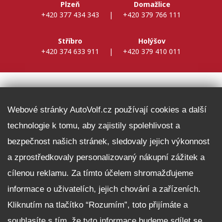
Plzeň
Domažlice
+420 377 434 343
|
+420 379 766 111
Stříbro
Holýšov
+420 374 633 911
|
+420 379 410 011
DALŠÍ INFORMACE
Webové stránky AutoVolf.cz používají cookies a další
technologie k tomu, aby zajistily spolehlivost a
Fleet program Škoda
bezpečnost našich stránek, sledovaly jejich výkonnost
Nabídka zaměstnání
a zprostředkovaly personalizovaný nákupní zážitek a
Facebook
cílenou reklamu. Za tímto účelem shromažďujeme
Reklamační řád
informace o uživatelích, jejich chování a zařízeních.
Zásady zpracování osobních údajů pro zákazníky
Kliknutím na tlačítko “Rozumím”, toto přijímáte a
Upozornění pro věřitele a společníky na jejich práva
Nastavení cookies
souhlasíte s tím, že tyto informace budeme sdílet se