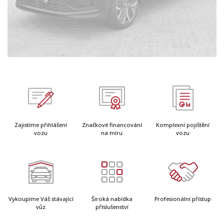
Zajistíme přihlášení
Značkové financování
Komplexní pojištění
vozu
na míru
vozu
Vykoupíme Váš stávající
Široká nabídka
Profesionální přístup
vůz
příslušenství