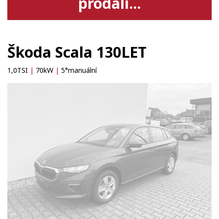
prodali...
Škoda Scala 130LET
1,0TSI
|
70kW
|
5°manuální