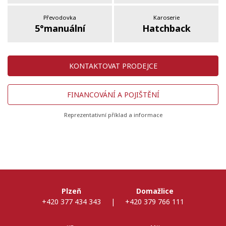
Převodovka
Karoserie
5°manuální
Hatchback
KONTAKTOVAT PRODEJCE
FINANCOVÁNÍ A POJIŠTĚNÍ
Reprezentativní příklad a informace
Plzeň
Domažlice
+420 377 434 343
|
+420 379 766 111