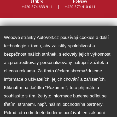
Stříbro
Holýšov
+420 374 633 911
|
+420 379 410 011
DALŠÍ INFORMACE
Webové stránky AutoVolf.cz používají cookies a další
technologie k tomu, aby zajistily spolehlivost a
Fleet program Škoda
bezpečnost našich stránek, sledovaly jejich výkonnost
Nabídka zaměstnání
a zprostředkovaly personalizovaný nákupní zážitek a
Facebook
cílenou reklamu. Za tímto účelem shromažďujeme
Reklamační řád
informace o uživatelích, jejich chování a zařízeních.
Zásady zpracování osobních údajů pro zákazníky
Kliknutím na tlačítko “Rozumím”, toto přijímáte a
Upozornění pro věřitele a společníky na jejich práva
Nastavení cookies
souhlasíte s tím, že tyto informace budeme sdílet se
třetími stranami, např. našimi obchodními partnery.
NEZÁVAZNĚ POPTAT VŮZ
Pokud toto odmítnete budeme používat jen základní