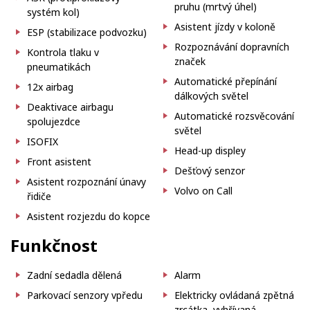
pruhu (mrtvý úhel)
systém kol)
Asistent jízdy v koloně
ESP (stabilizace podvozku)
Rozpoznávání dopravních
Kontrola tlaku v
značek
pneumatikách
Automatické přepínání
12x airbag
dálkových světel
Deaktivace airbagu
Automatické rozsvěcování
spolujezdce
světel
ISOFIX
Head-up displey
Front asistent
Dešťový senzor
Asistent rozpoznání únavy
Volvo on Call
řidiče
Asistent rozjezdu do kopce
Funkčnost
Zadní sedadla dělená
Alarm
Parkovací senzory vpředu
Elektricky ovládaná zpětná
zrcátka, vyhřívaná