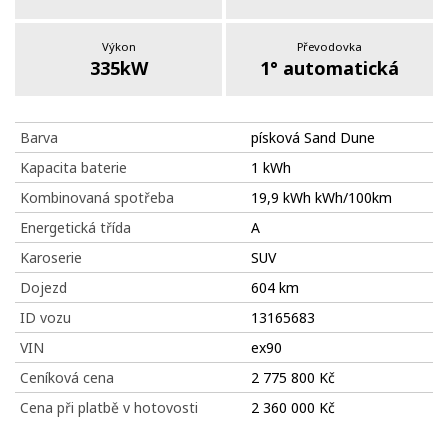
Výkon
Převodovka
335kW
1° automatická
Barva
písková Sand Dune
Kapacita baterie
1 kWh
Kombinovaná spotřeba
19,9 kWh kWh/100km
Energetická třída
A
Karoserie
SUV
Dojezd
604 km
ID vozu
13165683
VIN
ex90
Ceníková cena
2 775 800 Kč
Cena při platbě v hotovosti
2 360 000 Kč