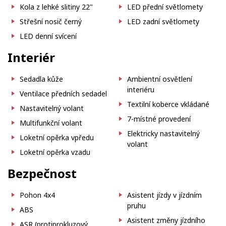
Kola z lehké slitiny 22"
LED přední světlomety
Střešní nosič černý
LED zadní světlomety
LED denní svícení
Interiér
Sedadla kůže
Ambientní osvětlení
interiéru
Ventilace předních sedadel
Textilní koberce vkládané
Nastavitelný volant
7-místné provedení
Multifunkční volant
Elektricky nastavitelný
Loketní opěrka vpředu
volant
Loketní opěrka vzadu
Bezpečnost
Pohon 4x4
Asistent jízdy v jízdním
pruhu
ABS
Asistent změny jízdního
ASR (protiprokluzový