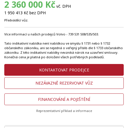
2 360 000 Kč
vč. DPH
1 950 413 Kč bez DPH
Předváděcí vůz.
Více informací u našich prodejců Volvo - 739 531 508/535/503.
Tato indikativní nabídka není nabídkou ve smyslu § 1731 nebo § 1732
občanského zákoníku, ani se nejedná o veřejný příslib dle § 1733 občanského
zákoníku. Z této indikativní nabídky nevzniká nárok na uzavření smlouvy.
Konečná cena je platná po doložení všech potřebných podkladů.
KONTAKTOVAT PRODEJCE
NEZÁVAZNĚ REZERVOVAT VŮZ
FINANCOVÁNÍ A POJIŠTĚNÍ
Reprezentativní příklad a informace