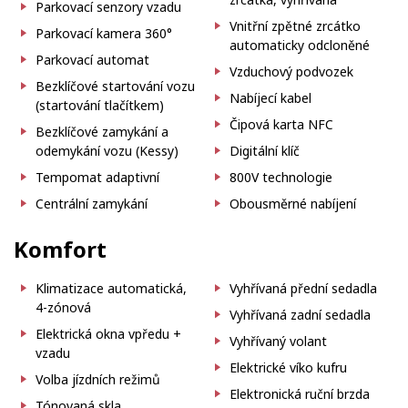
Parkovací senzory vzadu
Vnitřní zpětné zrcátko
Parkovací kamera 360°
automaticky odcloněné
Parkovací automat
Vzduchový podvozek
Bezklíčové startování vozu
Nabíjecí kabel
(startování tlačítkem)
Čipová karta NFC
Bezklíčové zamykání a
odemykání vozu (Kessy)
Digitální klíč
Tempomat adaptivní
800V technologie
Centrální zamykání
Obousměrné nabíjení
Komfort
Klimatizace automatická,
Vyhřívaná přední sedadla
4-zónová
Vyhřívaná zadní sedadla
Elektrická okna vpředu +
Vyhřívaný volant
vzadu
Elektrické víko kufru
Volba jízdních režimů
Elektronická ruční brzda
Tónovaná skla