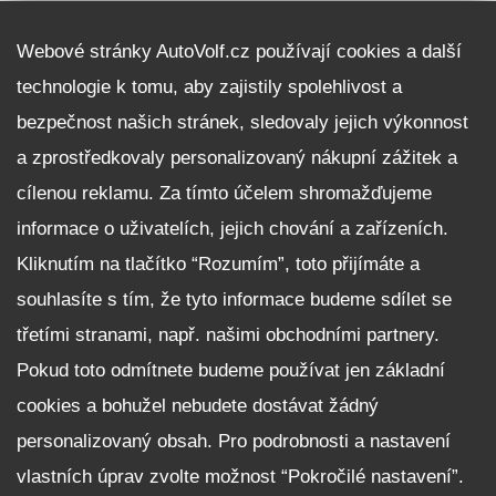
DALŠÍ INFORMACE
Webové stránky AutoVolf.cz používají cookies a další
technologie k tomu, aby zajistily spolehlivost a
Fleet program Škoda
bezpečnost našich stránek, sledovaly jejich výkonnost
Nabídka zaměstnání
a zprostředkovaly personalizovaný nákupní zážitek a
Facebook
cílenou reklamu. Za tímto účelem shromažďujeme
Reklamační řád
informace o uživatelích, jejich chování a zařízeních.
Zásady zpracování osobních údajů pro zákazníky
Kliknutím na tlačítko “Rozumím”, toto přijímáte a
Upozornění pro věřitele a společníky na jejich práva
Nastavení cookies
souhlasíte s tím, že tyto informace budeme sdílet se
třetími stranami, např. našimi obchodními partnery.
NEZÁVAZNĚ POPTAT VŮZ
Pokud toto odmítnete budeme používat jen základní
cookies a bohužel nebudete dostávat žádný
personalizovaný obsah. Pro podrobnosti a nastavení
vlastních úprav zvolte možnost “Pokročilé nastavení”.