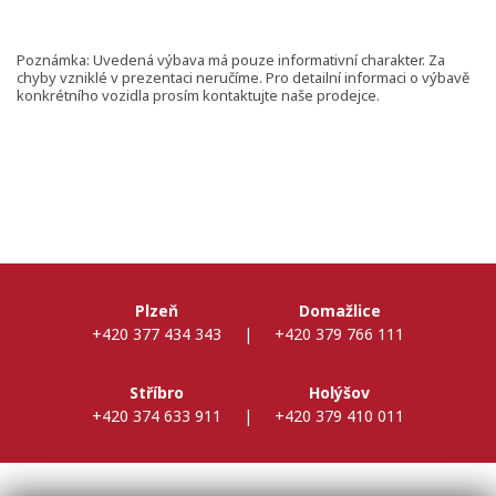
Poznámka: Uvedená výbava má pouze informativní charakter. Za
chyby vzniklé v prezentaci neručíme. Pro detailní informaci o výbavě
konkrétního vozidla prosím kontaktujte naše prodejce.
Plzeň
Domažlice
+420 377 434 343
|
+420 379 766 111
Stříbro
Holýšov
+420 374 633 911
|
+420 379 410 011