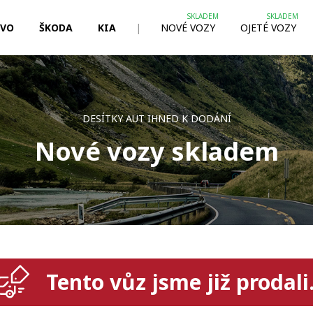
LVO
ŠKODA
KIA
|
NOVÉ VOZY
OJETÉ VOZY
DESÍTKY AUT IHNED K DODÁNÍ
Nové vozy skladem
Tento vůz jsme již prodali.