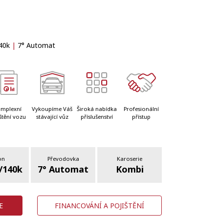
40k
|
7° Automat
mplexní
Vykoupíme Váš
Široká nabídka
Profesionální
štění vozu
stávající vůz
příslušenství
přístup
on
Převodovka
Karoserie
/140k
7° Automat
Kombi
E
FINANCOVÁNÍ A POJIŠTĚNÍ