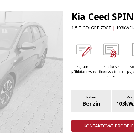
Kia Ceed SPIN
1,5 T-GDi GPF 7DCT
|
103kW/1
Zajistíme
Značkové
Ko
přihlášení vozu
financování na
poji
míru
Palivo
Výk
Benzin
103kW
KONTAKTOVAT PRODEJC