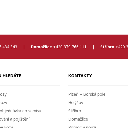
7 434 343
|
Domažlice
+420 379 766 111
|
Stříbro
+420 3
O HLEDÁTE
KONTAKTY
ozy
Plzeň – Borská pole
vozy
Holýšov
 objednávka do servisu
Stříbro
vání a pojištění
Domažlice
né vozy
Pomoc v nouzi