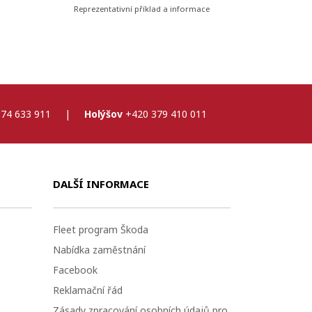
Reprezentativní příklad a informace
74 633 911
|
Holýšov
+420 379 410 011
DALŠÍ INFORMACE
Fleet program Škoda
Nabídka zaměstnání
Facebook
Reklamační řád
Zásady zpracování osobních údajů pro