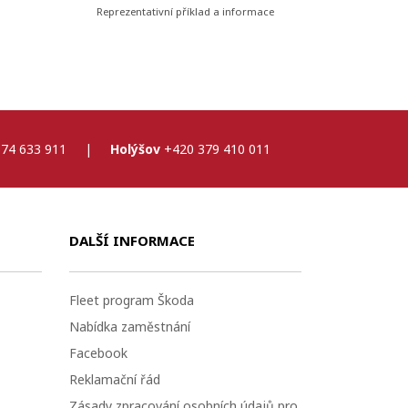
Reprezentativní příklad a informace
74 633 911
|
Holýšov
+420 379 410 011
DALŠÍ INFORMACE
Fleet program Škoda
Nabídka zaměstnání
Facebook
Reklamační řád
Zásady zpracování osobních údajů pro