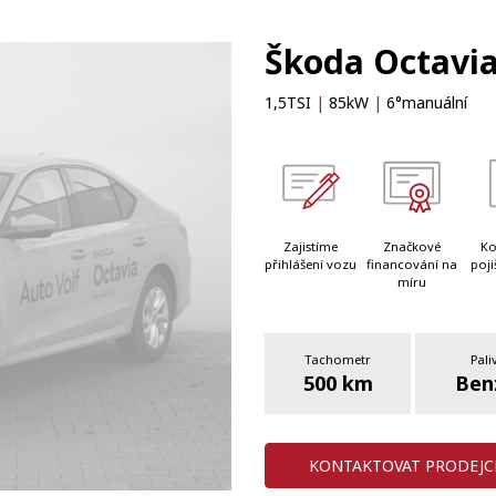
Škoda Octavia
1,5TSI
|
85kW
|
6°manuální
Zajistíme
Značkové
Ko
přihlášení vozu
financování na
poji
míru
Tachometr
Pali
500 km
Ben
KONTAKTOVAT PRODEJC