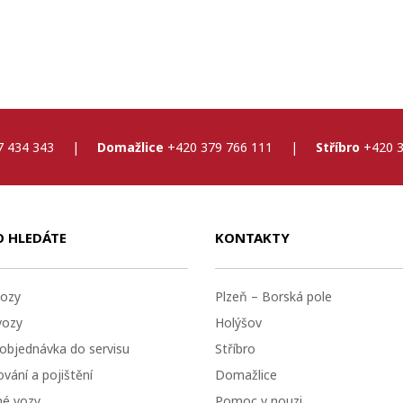
7 434 343
|
Domažlice
+420 379 766 111
|
Stříbro
+420 3
O HLEDÁTE
KONTAKTY
ozy
Plzeň – Borská pole
vozy
Holýšov
 objednávka do servisu
Stříbro
vání a pojištění
Domažlice
né vozy
Pomoc v nouzi