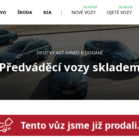
LVO
ŠKODA
KIA
|
NOVÉ VOZY
OJETÉ VOZY
DESÍTKY AUT IHNED K DODÁNÍ
Předváděcí vozy sklade
Tento vůz jsme již prodali.