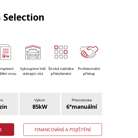
 Selection
mplexní
Vykoupíme Váš
Široká nabídka
Profesionální
štění vozu
stávající vůz
příslušenství
přístup
vo
Výkon
Převodovka
zin
85kW
6°manuální
E
FINANCOVÁNÍ A POJIŠTĚNÍ