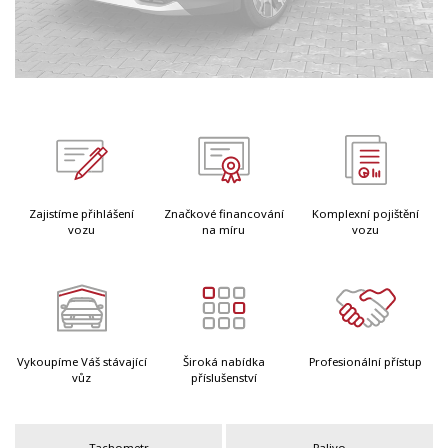
Zajistíme přihlášení
Značkové financování
Komplexní pojištění
vozu
na míru
vozu
Vykoupíme Váš stávající
Široká nabídka
Profesionální přístup
vůz
příslušenství
Tachometr
Palivo