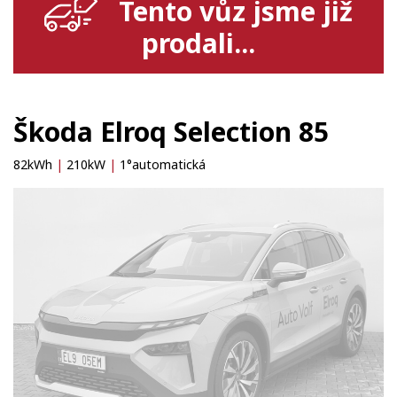
Tento vůz jsme již
prodali...
Škoda Elroq Selection 85
82kWh
|
210kW
|
1°automatická