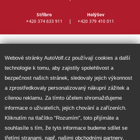
Stříbro
Holýšov
+420 374 633 911
|
+420 379 410 011
DALŠÍ INFORMACE
Webové stránky AutoVolf.cz používají cookies a další
technologie k tomu, aby zajistily spolehlivost a
Fleet program Škoda
bezpečnost našich stránek, sledovaly jejich výkonnost
Nabídka zaměstnání
a zprostředkovaly personalizovaný nákupní zážitek a
Facebook
cílenou reklamu. Za tímto účelem shromažďujeme
Reklamační řád
informace o uživatelích, jejich chování a zařízeních.
Zásady zpracování osobních údajů pro zákazníky
Kliknutím na tlačítko “Rozumím”, toto přijímáte a
Upozornění pro věřitele a společníky na jejich práva
Nastavení cookies
souhlasíte s tím, že tyto informace budeme sdílet se
třetími stranami, např. našimi obchodními partnery.