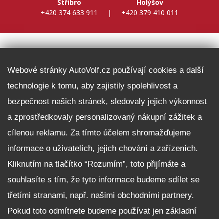
Stříbro
Holýšov
+420 374 633 911
|
+420 379 410 011
DALŠÍ INFORMACE
Webové stránky AutoVolf.cz používají cookies a další
technologie k tomu, aby zajistily spolehlivost a
Fleet program Škoda
bezpečnost našich stránek, sledovaly jejich výkonnost
Nabídka zaměstnání
a zprostředkovaly personalizovaný nákupní zážitek a
Facebook
cílenou reklamu. Za tímto účelem shromažďujeme
Reklamační řád
informace o uživatelích, jejich chování a zařízeních.
Zásady zpracování osobních údajů pro zákazníky
Kliknutím na tlačítko “Rozumím”, toto přijímáte a
Upozornění pro věřitele a společníky na jejich práva
Nastavení cookies
souhlasíte s tím, že tyto informace budeme sdílet se
třetími stranami, např. našimi obchodními partnery.
NEZÁVAZNĚ POPTAT VŮZ
Pokud toto odmítnete budeme používat jen základní