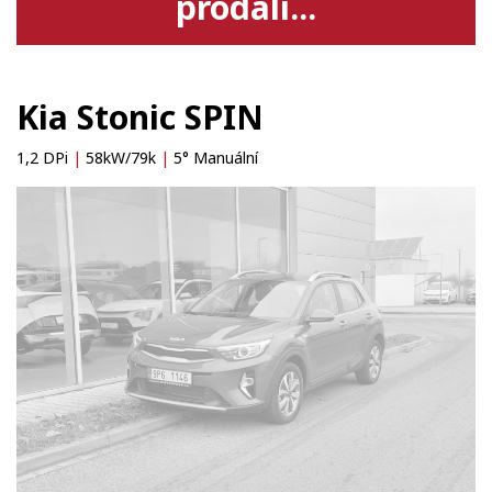
prodali...
Kia Stonic SPIN
1,2 DPi
|
58kW/79k
|
5° Manuální