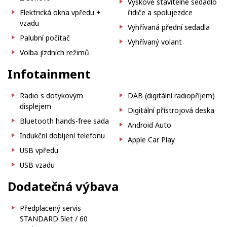
Výškově stavitelné sedadlo
Elektrická okna vpředu +
řidiče a spolujezdce
vzadu
Vyhřívaná přední sedadla
Palubní počítač
Vyhřívaný volant
Volba jízdních režimů
Infotainment
Radio s dotykovým
DAB (digitální radiopříjem)
displejem
Digitální přístrojová deska
Bluetooth hands-free sada
Android Auto
Indukční dobíjení telefonu
Apple Car Play
USB vpředu
USB vzadu
Dodatečná výbava
Předplacený servis
STANDARD 5let / 60