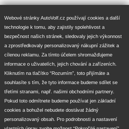
DALŠÍ INFORMACE
Webové stránky AutoVolf.cz používají cookies a další
technologie k tomu, aby zajistily spolehlivost a
Fleet program Škoda
bezpečnost našich stránek, sledovaly jejich výkonnost
Nabídka zaměstnání
a zprostředkovaly personalizovaný nákupní zážitek a
Facebook
cílenou reklamu. Za tímto účelem shromažďujeme
Reklamační řád
informace o uživatelích, jejich chování a zařízeních.
Zásady zpracování osobních údajů pro zákazníky
Kliknutím na tlačítko “Rozumím”, toto přijímáte a
Upozornění pro věřitele a společníky na jejich práva
Nastavení cookies
souhlasíte s tím, že tyto informace budeme sdílet se
třetími stranami, např. našimi obchodními partnery.
NEZÁVAZNĚ POPTAT VŮZ
Pokud toto odmítnete budeme používat jen základní
cookies a bohužel nebudete dostávat žádný
personalizovaný obsah. Pro podrobnosti a nastavení
vlastních úprav zvolte možnost “Pokročilé nastavení”.