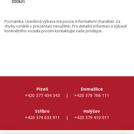
000km
Poznámka: Uvedená výbava má pouze informativní charakter. Za
chyby vzniklé v prezentaci neručíme. Pro detailní informaci o výbavě
konkrétního vozidla prosím kontaktujte naše prodejce.
Plzeň
Domažlice
+420 377 434 343
|
+420 379 766 111
Stříbro
Holýšov
+420 374 633 911
|
+420 379 410 011