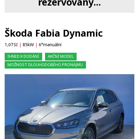
rezervovaný...
Škoda Fabia Dynamic
1,0TSI
|
85kW
|
6°manuální
IHNED K DODÁNÍ
AKČNÍ MODEL
MOŽNOST DLOUHODOBÉHO PRONÁJMU