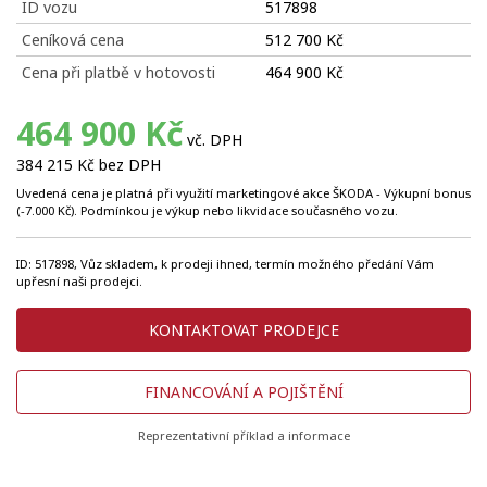
ID vozu
517898
Ceníková cena
512 700 Kč
Cena při platbě v hotovosti
464 900 Kč
464 900 Kč
vč. DPH
384 215 Kč bez DPH
Uvedená cena je platná při využití marketingové akce ŠKODA - Výkupní bonus
(-7.000 Kč). Podmínkou je výkup nebo likvidace současného vozu.
ID: 517898, Vůz skladem, k prodeji ihned, termín možného předání Vám
upřesní naši prodejci.
KONTAKTOVAT PRODEJCE
FINANCOVÁNÍ A POJIŠTĚNÍ
Reprezentativní příklad a informace