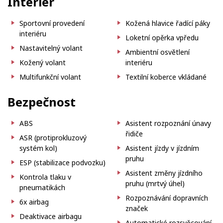
Interiér
Sportovní provedení
Kožená hlavice řadící páky
interiéru
Loketní opěrka vpředu
Nastavitelný volant
Ambientní osvětlení
Kožený volant
interiéru
Multifunkční volant
Textilní koberce vkládané
Bezpečnost
ABS
Asistent rozpoznání únavy
řidiče
ASR (protiprokluzový
systém kol)
Asistent jízdy v jízdním
pruhu
ESP (stabilizace podvozku)
Asistent změny jízdního
Kontrola tlaku v
pruhu (mrtvý úhel)
pneumatikách
Rozpoznávání dopravních
6x airbag
značek
Deaktivace airbagu
Automatické rozsvěcování