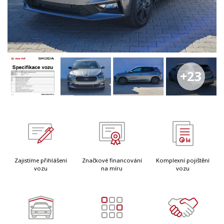
+23
Zajistíme přihlášení
Značkové financování
Komplexní pojištění
vozu
na míru
vozu