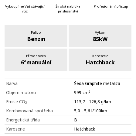
Vykoupíme Váš stávající
Široká nabídka
Profesionální přístup
vůz
příslušenství
Palivo
Výkon
Benzin
85kW
Převodovka
Karoserie
6°manuální
Hatchback
Barva
Šedá Graphite metalíza
3
Objem motoru
999 cm
Emise CO
113,7 - 126,8 g/km
2
Kombinovaná spotřeba
5,0 - 5,6 l/100km
Energetická třída
B
Karoserie
Hatchback