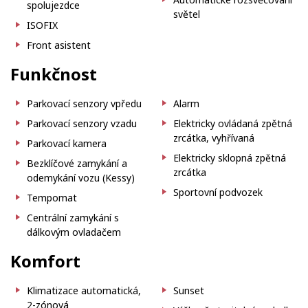
spolujezdce
světel
ISOFIX
Front asistent
Funkčnost
Parkovací senzory vpředu
Alarm
Parkovací senzory vzadu
Elektricky ovládaná zpětná
zrcátka, vyhřívaná
Parkovací kamera
Elektricky sklopná zpětná
Bezklíčové zamykání a
zrcátka
odemykání vozu (Kessy)
Sportovní podvozek
Tempomat
Centrální zamykání s
dálkovým ovladačem
Komfort
Klimatizace automatická,
Sunset
2-zónová