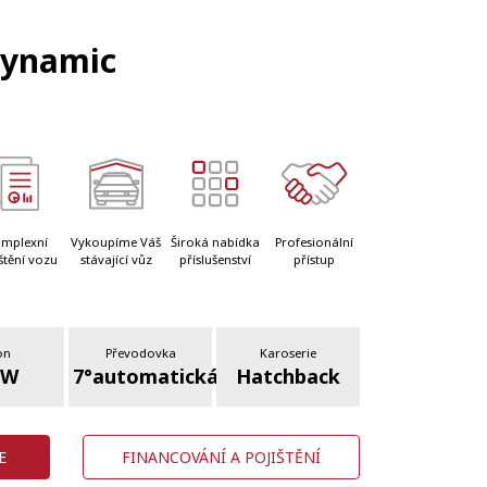
Dynamic
mplexní
Vykoupíme Váš
Široká nabídka
Profesionální
štění vozu
stávající vůz
příslušenství
přístup
on
Převodovka
Karoserie
kW
7°automatická
Hatchback
E
FINANCOVÁNÍ A POJIŠTĚNÍ