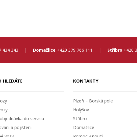
7 434 343
|
Domažlice
+420 379 766 111
|
Stříbro
+420 3
O HLEDÁTE
KONTAKTY
ozy
Plzeň – Borská pole
vozy
Holýšov
 objednávka do servisu
Stříbro
vání a pojištění
Domažlice
né vozy
Pomoc v nouzi