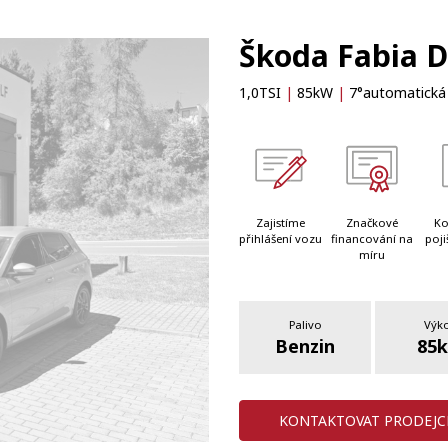
Škoda Fabia 
1,0TSI
|
85kW
|
7°automatická
Zajistíme
Značkové
Ko
přihlášení vozu
financování na
poji
míru
Palivo
Výk
Benzin
85
KONTAKTOVAT PRODEJC