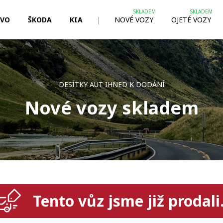
LVO
ŠKODA
KIA
|
NOVÉ VOZY
OJETÉ VOZY
DESÍTKY AUT IHNED K DODÁNÍ
Nové vozy skladem
Tento vůz jsme již prodali.