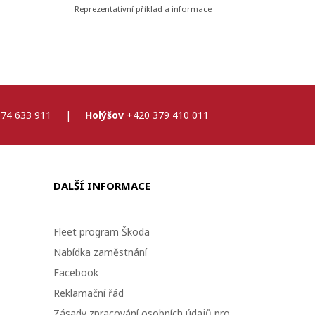
Reprezentativní příklad a informace
74 633 911
|
Holýšov
+420 379 410 011
DALŠÍ INFORMACE
Fleet program Škoda
Nabídka zaměstnání
Facebook
Reklamační řád
Zásady zpracování osobních údajů pro