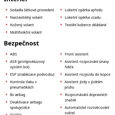
Sedadla látkové provedení
Loketní opěrka vpředu
Nastavitelný volant
Loketní opěrka vzadu
Kožený volant
Textilní koberce vkládané
Multifunkční volant
Bezpečnost
ABS
Front asistent
ASR (protiprokluzový
Asistent rozpoznání únavy
systém kol)
řidiče
ESP (stabilizace podvozku)
Asistent rozjezdu do kopce
Kontrola tlaku v
Asistent jízdy v jízdním
pneumatikách
pruhu
8x airbag
Rozpoznávání dopravních
značek
Deaktivace airbagu
spolujezdce
Automatické rozsvěcování
světel
ISOFIX