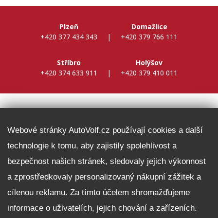
Plzeň
Domažlice
+420 377 434 343
|
+420 379 766 111
Stříbro
Holýšov
+420 374 633 911
|
+420 379 410 011
DALŠÍ INFORMACE
Webové stránky AutoVolf.cz používají cookies a další
technologie k tomu, aby zajistily spolehlivost a
Fleet program Škoda
bezpečnost našich stránek, sledovaly jejich výkonnost
Nabídka zaměstnání
a zprostředkovaly personalizovaný nákupní zážitek a
Facebook
cílenou reklamu. Za tímto účelem shromažďujeme
Reklamační řád
informace o uživatelích, jejich chování a zařízeních.
Zásady zpracování osobních údajů pro zákazníky