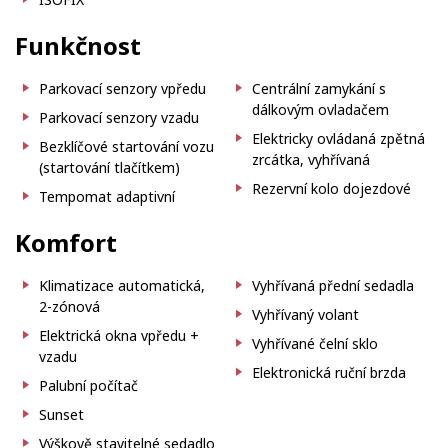
Funkčnost
Parkovací senzory vpředu
Centrální zamykání s
dálkovým ovladačem
Parkovací senzory vzadu
Elektricky ovládaná zpětná
Bezklíčové startování vozu
zrcátka, vyhřívaná
(startování tlačítkem)
Rezervní kolo dojezdové
Tempomat adaptivní
Komfort
Klimatizace automatická,
Vyhřívaná přední sedadla
2-zónová
Vyhřívaný volant
Elektrická okna vpředu +
Vyhřívané čelní sklo
vzadu
Elektronická ruční brzda
Palubní počítač
Sunset
Výškově stavitelné sedadlo