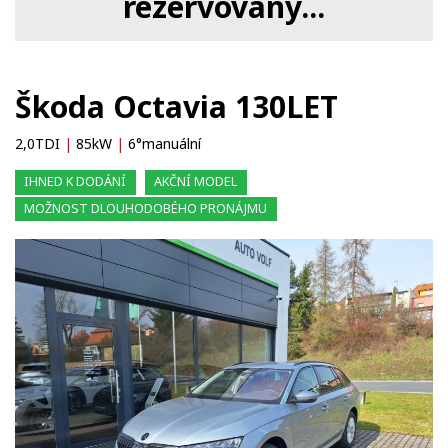
rezervovaný...
Škoda Octavia 130LET
2,0TDI
|
85kW
|
6°manuální
IHNED K DODÁNÍ
AKČNÍ MODEL
MOŽNOST DLOUHODOBÉHO PRONÁJMU