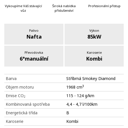
Vykoupíme Váš stávající
Široká nabídka
Profesionální přístup
vůz
příslušenství
Palivo
Výkon
Nafta
85kW
Převodovka
Karoserie
6°manuální
Kombi
Barva
Stříbrná Smokey Diamond
3
Objem motoru
1968 cm
Emise CO
115 - 124 g/km
2
Kombinovaná spotřeba
4,4 - 4,7 l/100km
Energetická třída
B
Karoserie
Kombi