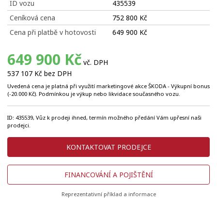
ID vozu
435539
Ceníková cena
752 800 Kč
Cena při platbě v hotovosti
649 900 Kč
649 900 Kč
vč. DPH
537 107 Kč bez DPH
Uvedená cena je platná při využití marketingové akce ŠKODA - Výkupní bonus
(-20.000 Kč). Podmínkou je výkup nebo likvidace současného vozu.
ID: 435539, Vůz k prodeji ihned, termín možného předání Vám upřesní naši
prodejci.
KONTAKTOVAT PRODEJCE
FINANCOVÁNÍ A POJIŠTĚNÍ
Reprezentativní příklad a informace