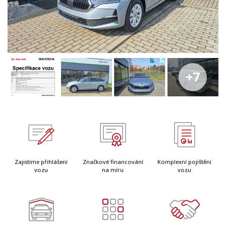
+7
Zajistíme přihlášení
Značkové financování
Komplexní pojištění
vozu
na míru
vozu