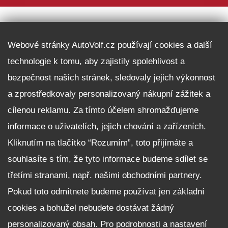
DALŠÍ INFORMACE
Webové stránky AutoVolf.cz používají cookies a další
technologie k tomu, aby zajistily spolehlivost a
Fleet program Škoda
bezpečnost našich stránek, sledovaly jejich výkonnost
Nabídka zaměstnání
a zprostředkovaly personalizovaný nákupní zážitek a
Facebook
cílenou reklamu. Za tímto účelem shromažďujeme
Reklamační řád
informace o uživatelích, jejich chování a zařízeních.
Zásady zpracování osobních údajů pro zákazníky
Kliknutím na tlačítko “Rozumím”, toto přijímáte a
Upozornění pro věřitele a společníky na jejich práva
Nastavení cookies
souhlasíte s tím, že tyto informace budeme sdílet se
třetími stranami, např. našimi obchodními partnery.
NEZÁVAZNĚ POPTAT VŮZ
Pokud toto odmítnete budeme používat jen základní
cookies a bohužel nebudete dostávat žádný
personalizovaný obsah. Pro podrobnosti a nastavení