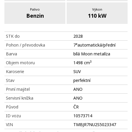
Palivo
Výkon
Benzin
110 kW
STK do
2028
Pohon / převodovka
7°automatická/přední
Barva
bílá Moon metalíza
3
Objem motoru
1498 cm
Karoserie
SUV
Stav
perfektní
První majitel
ANO
Servisní knížka
ANO
Původ
ČR
ID vozu
10573714
VIN
TMBJR7NU2S5023347