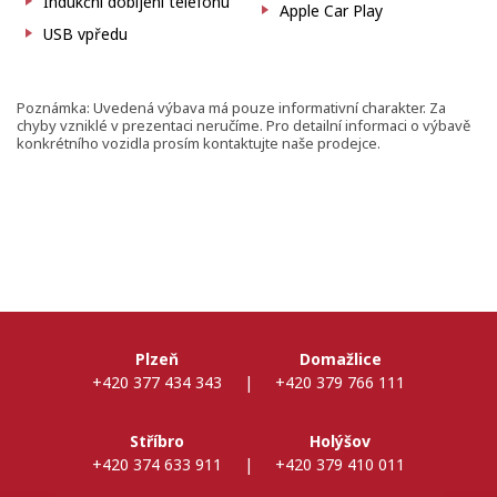
Indukční dobíjení telefonu
Apple Car Play
USB vpředu
Poznámka: Uvedená výbava má pouze informativní charakter. Za
chyby vzniklé v prezentaci neručíme. Pro detailní informaci o výbavě
konkrétního vozidla prosím kontaktujte naše prodejce.
Plzeň
Domažlice
+420 377 434 343
|
+420 379 766 111
Stříbro
Holýšov
+420 374 633 911
|
+420 379 410 011