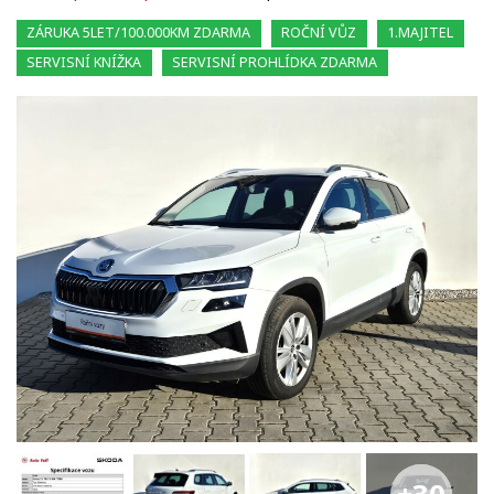
ZÁRUKA 5LET/100.000KM ZDARMA
ROČNÍ VŮZ
1.MAJITEL
SERVISNÍ KNÍŽKA
SERVISNÍ PROHLÍDKA ZDARMA