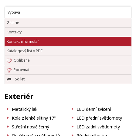
Výbava
Galerie
Kontakty
Kontaktní formulář
Katalogový list v PDF
Oblíbené
Porovnat
Sdílet
Exteriér
Metalický lak
LED denní svícení
Kola z lehké slitiny 17"
LED přední světlomety
Střešní nosič černý
LED zadní světlomety
Ostřikovače světlometů
Přední mlhovky