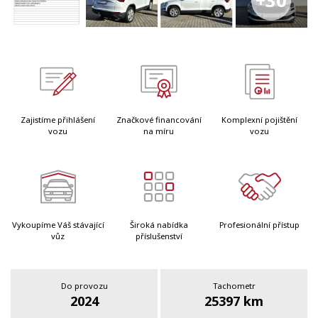
+30
Zajistíme přihlášení
Značkové financování
Komplexní pojištění
vozu
na míru
vozu
Vykoupíme Váš stávající
Široká nabídka
Profesionální přístup
vůz
příslušenství
Do provozu
Tachometr
2024
25397 km