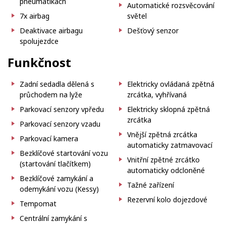
pneumatikách
Automatické rozsvěcování
7x airbag
světel
Deaktivace airbagu
Dešťový senzor
spolujezdce
Funkčnost
Zadní sedadla dělená s
Elektricky ovládaná zpětná
průchodem na lyže
zrcátka, vyhřívaná
Parkovací senzory vpředu
Elektricky sklopná zpětná
zrcátka
Parkovací senzory vzadu
Vnější zpětná zrcátka
Parkovací kamera
automaticky zatmavovací
Bezklíčové startování vozu
Vnitřní zpětné zrcátko
(startování tlačítkem)
automaticky odcloněné
Bezklíčové zamykání a
Tažné zařízení
odemykání vozu (Kessy)
Rezervní kolo dojezdové
Tempomat
Centrální zamykání s