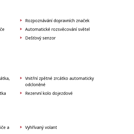
Rozpoznávání dopravních značek
iče
Automatické rozsvěcování světel
Dešťový senzor
cátka,
Vnitřní zpětné zrcátko automaticky
odcloněné
átka
Rezervní kolo dojezdové
iče a
Vyhřívaný volant