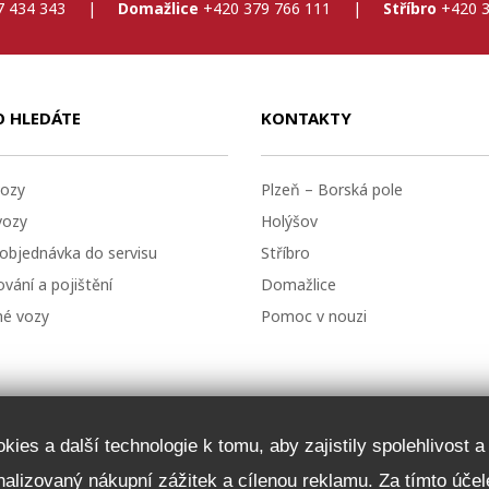
7 434 343
|
Domažlice
+420 379 766 111
|
Stříbro
+420 3
O HLEDÁTE
KONTAKTY
ozy
Plzeň – Borská pole
vozy
Holýšov
 objednávka do servisu
Stříbro
vání a pojištění
Domažlice
né vozy
Pomoc v nouzi
ies a další technologie k tomu, aby zajistily spolehlivost 
onalizovaný nákupní zážitek a cílenou reklamu. Za tímto ú