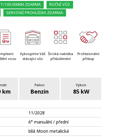
ET/100.000KM ZDARMA
ROČNÍ VŮZ
SERVISNÍ PROHLÍDKA ZDARMA
mplexní
Vykoupíme Váš
Široká nabídka
Profesionální
štění vozu
stávající vůz
příslušenství
přístup
metr
Palivo
Výkon
0 km
Benzin
85 kW
11/2028
6° manuální / přední
bílá Moon metalická