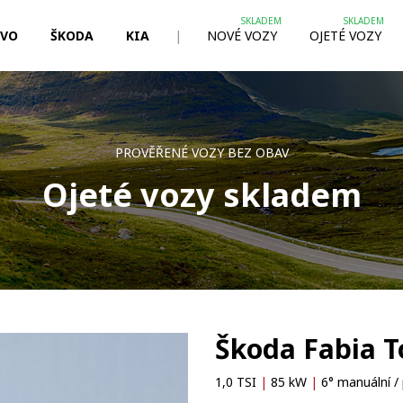
LVO
ŠKODA
KIA
|
NOVÉ VOZY
OJETÉ VOZY
PROVĚŘENÉ VOZY BEZ OBAV
Ojeté vozy skladem
Škoda Fabia T
1,0 TSI
|
85 kW
|
6° manuální / 