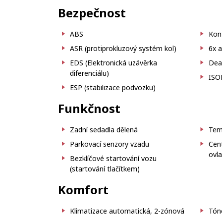
Bezpečnost
ABS
Kon
ASR (protiprokluzový systém kol)
6x a
EDS (Elektronická uzávěrka
Deak
diferenciálu)
ISO
ESP (stabilizace podvozku)
Funkčnost
Zadní sedadla dělená
Tem
Parkovací senzory vzadu
Cen
ovl
Bezklíčové startování vozu
(startování tlačítkem)
Komfort
Klimatizace automatická, 2-zónová
Tón