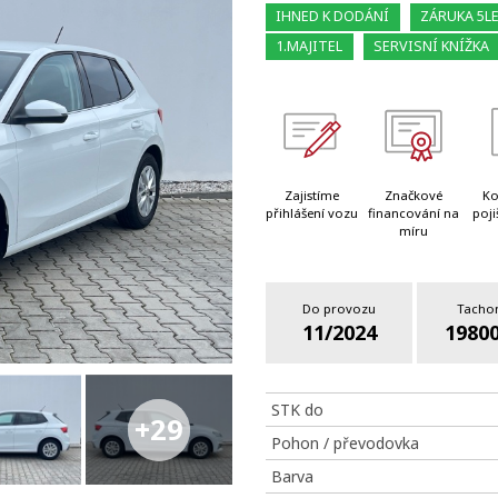
IHNED K DODÁNÍ
ZÁRUKA 5L
1.MAJITEL
SERVISNÍ KNÍŽKA
Zajistíme
Značkové
Ko
přihlášení vozu
financování na
poji
míru
Do provozu
Tacho
11/2024
1980
STK do
+29
Pohon / převodovka
Barva