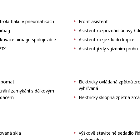
trola tlaku v pneumatikách
Front asistent
irbag
Asistent rozpoznání únavy řid
tivace airbagu spolujezdce
Asistent rozjezdu do kopce
FIX
Asistent jízdy v jízdním pruhu
pomat
Elektricky ovládaná zpětná zr
vyhřívaná
trální zamykání s dálkovým
adačem
Elektricky sklopná zpětná zrc
ovaná skla
Výškově stavitelné sedadlo řid
spolujezdce