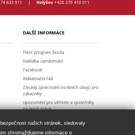
74 633 911
|
Holýšov
+420 379 410 011
DALŠÍ INFORMACE
Fleet program Škoda
Nabídka zaměstnání
Facebook
Reklamační řád
Zásady zpracování osobních údajů pro
zákazníky
Upozornění pro věřitele a společníky
na jejich práva
Nastavení cookies
a bezpečnost našich stránek, sledovaly
NEZÁVAZNĚ POPTAT VŮZ
čelem shromažďujeme informace o