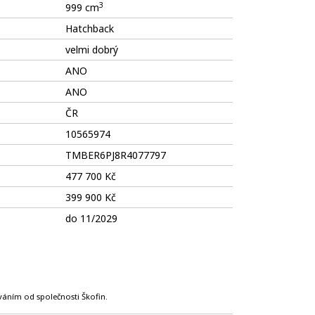
3
999 cm
Hatchback
velmi dobrý
ANO
ANO
ČR
10565974
TMBER6PJ8R4077797
477 700 Kč
399 900 Kč
do 11/2029
ováním od společnosti Škofin.