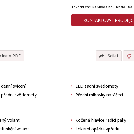
Tovární záruka Škoda na 5 let do 100
KONTAKTOVAT PRODEJC
 list v PDF
Sdílet
denní svícení
LED zadní světlomety
 přední světlomety
Přední mlhovky natáčecí
ený volant
Kožená hlavice řadící páky
ifunkční volant
Loketní opěrka vpředu