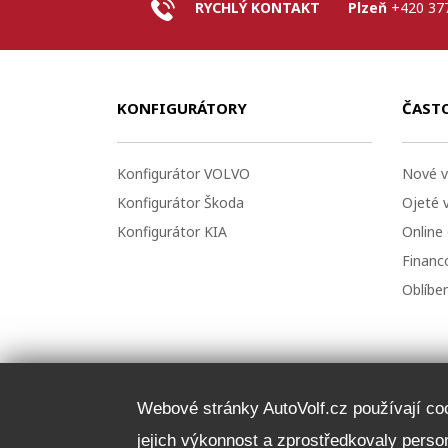
RYCHLÝ KONTAKT
Plzeň
+420 37
KONFIGURÁTORY
ČAST
Konfigurátor VOLVO
Nové v
Konfigurátor Škoda
Ojeté 
Konfigurátor KIA
Online
Financo
Oblíbe
Webové stránky AutoVolf.cz používají cook
jejich výkonnost a zprostředkovaly pers