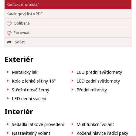
Kontaktní formulář
Katalogový list v PDF
Oblíbené
Porovnat
Sdílet
Exteriér
Metalický lak
LED přední světlomety
Kola z lehké slitiny 16"
LED zadní světlomety
Střešní nosič černý
Přední mlhovky
LED denní svícení
Interiér
Sedadla látkové provedení
Multifunkční volant
Nastavitelný volant
Kožená hlavice řadící páky