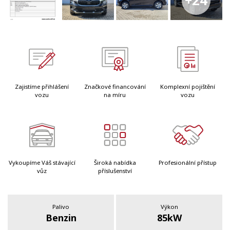
+24
Zajistíme přihlášení
Značkové financování
Komplexní pojištění
vozu
na míru
vozu
Vykoupíme Váš stávající
Široká nabídka
Profesionální přístup
vůz
příslušenství
Palivo
Výkon
Benzin
85kW