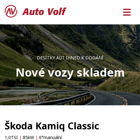
DESÍTKY AUT IHNED K DODÁNÍ
Nové vozy skladem
Škoda Kamiq Classic
1,0TSI
|
85kW
|
6°manuální