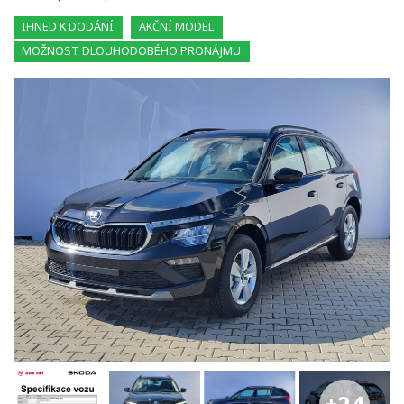
IHNED K DODÁNÍ
AKČNÍ MODEL
MOŽNOST DLOUHODOBÉHO PRONÁJMU