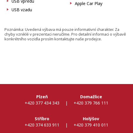
USB vpředu
Apple Car Play
USB vzadu
Poznámka: Uvedená výbava má pouze informativní charakter. Za
chyby vzniklé v prezentaci neručíme. Pro detailní informaci o výbavě
konkrétního vozidla prosím kontaktujte naše prodejce.
Plzeň
Domažlice
+420 377 434 343
|
+420 379 766 111
Stříbro
Holýšov
+420 374 633 911
|
+420 379 410 011