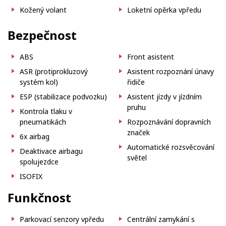
Kožený volant
Loketní opěrka vpředu
Bezpečnost
ABS
Front asistent
ASR (protiprokluzový
Asistent rozpoznání únavy
systém kol)
řidiče
ESP (stabilizace podvozku)
Asistent jízdy v jízdním
pruhu
Kontrola tlaku v
pneumatikách
Rozpoznávání dopravních
značek
6x airbag
Automatické rozsvěcování
Deaktivace airbagu
světel
spolujezdce
ISOFIX
Funkčnost
Parkovací senzory vpředu
Centrální zamykání s