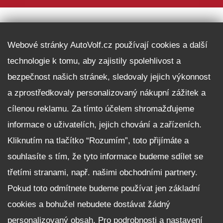
DALŠÍ INFORMACE
Webové stránky AutoVolf.cz používají cookies a další
technologie k tomu, aby zajistily spolehlivost a
Fleet program Škoda
bezpečnost našich stránek, sledovaly jejich výkonnost
Nabídka zaměstnání
a zprostředkovaly personalizovaný nákupní zážitek a
Facebook
cílenou reklamu. Za tímto účelem shromažďujeme
Reklamační řád
informace o uživatelích, jejich chování a zařízeních.
Zásady zpracování osobních údajů pro zákazníky
Kliknutím na tlačítko “Rozumím”, toto přijímáte a
Upozornění pro věřitele a společníky na jejich práva
Nastavení cookies
souhlasíte s tím, že tyto informace budeme sdílet se
třetími stranami, např. našimi obchodními partnery.
NEZÁVAZNĚ POPTAT VŮZ
Pokud toto odmítnete budeme používat jen základní
cookies a bohužel nebudete dostávat žádný
personalizovaný obsah. Pro podrobnosti a nastavení