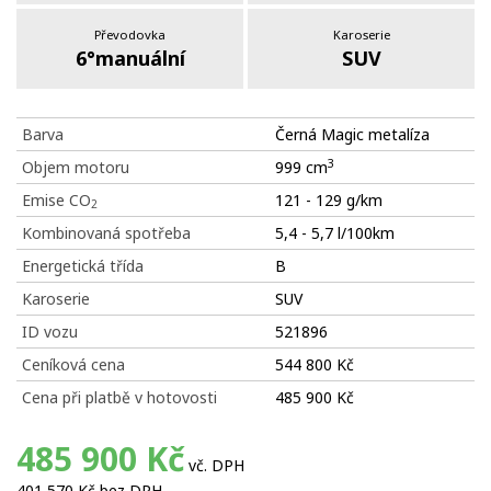
Převodovka
Karoserie
6°manuální
SUV
Barva
Černá Magic metalíza
3
Objem motoru
999 cm
Emise CO
121 - 129 g/km
2
Kombinovaná spotřeba
5,4 - 5,7 l/100km
Energetická třída
B
Karoserie
SUV
ID vozu
521896
Ceníková cena
544 800 Kč
Cena při platbě v hotovosti
485 900 Kč
485 900 Kč
vč. DPH
401 570 Kč bez DPH