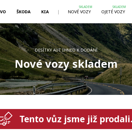
LVO
ŠKODA
KIA
|
NOVÉ VOZY
OJETÉ VOZY
DESÍTKY AUT IHNED K DODÁNÍ
Nové vozy skladem
Tento vůz jsme již prodali.