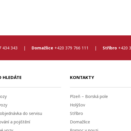
7 434 343
|
Domažlice
+420 379 766 111
|
Stříbro
+420 3
O HLEDÁTE
KONTAKTY
ozy
Plzeň – Borská pole
vozy
Holýšov
 objednávka do servisu
Stříbro
vání a pojištění
Domažlice
né vozy
Pomoc v nouzi