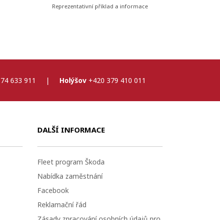
Reprezentativní příklad a informace
74 633 911
|
Holýšov
+420 379 410 011
DALŠÍ INFORMACE
Fleet program Škoda
Nabídka zaměstnání
Facebook
Reklamační řád
Zásady zpracování osobních údajů pro