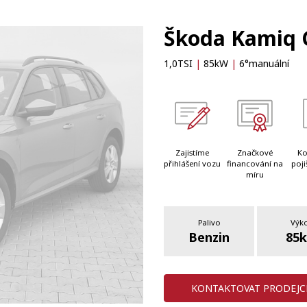
Škoda Kamiq C
1,0TSI
|
85kW
|
6°manuální
Zajistíme
Značkové
Ko
přihlášení vozu
financování na
poji
míru
Palivo
Výk
Benzin
85
KONTAKTOVAT PRODEJC