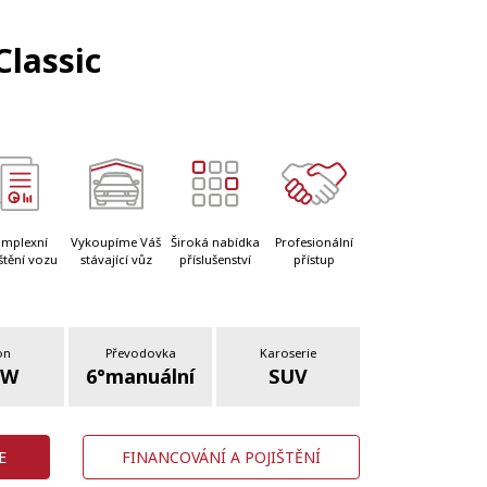
lassic
mplexní
Vykoupíme Váš
Široká nabídka
Profesionální
štění vozu
stávající vůz
příslušenství
přístup
on
Převodovka
Karoserie
kW
6°manuální
SUV
E
FINANCOVÁNÍ A POJIŠTĚNÍ