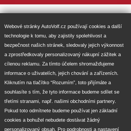
DALŠÍ INFORMACE
Webové stránky AutoVolf.cz používají cookies a další
technologie k tomu, aby zajistily spolehlivost a
Fleet program Škoda
bezpečnost našich stránek, sledovaly jejich výkonnost
Nabídka zaměstnání
a zprostředkovaly personalizovaný nákupní zážitek a
Facebook
cílenou reklamu. Za tímto účelem shromažďujeme
Reklamační řád
informace o uživatelích, jejich chování a zařízeních.
Zásady zpracování osobních údajů pro zákazníky
Kliknutím na tlačítko “Rozumím”, toto přijímáte a
Upozornění pro věřitele a společníky na jejich práva
Nastavení cookies
souhlasíte s tím, že tyto informace budeme sdílet se
třetími stranami, např. našimi obchodními partnery.
NEZÁVAZNĚ POPTAT VŮZ
Pokud toto odmítnete budeme používat jen základní
cookies a bohužel nebudete dostávat žádný
personalizovaný obsah. Pro podrobnosti a nastavení