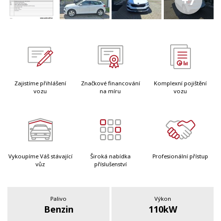
+7
Zajistíme přihlášení
Značkové financování
Komplexní pojištění
vozu
na míru
vozu
Vykoupíme Váš stávající
Široká nabídka
Profesionální přístup
vůz
příslušenství
Palivo
Výkon
Benzin
110kW