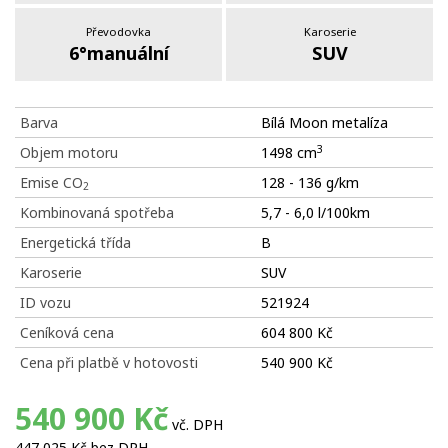
Převodovka
Karoserie
6°manuální
SUV
Barva
Bílá Moon metalíza
3
Objem motoru
1498 cm
Emise CO
128 - 136 g/km
2
Kombinovaná spotřeba
5,7 - 6,0 l/100km
Energetická třída
B
Karoserie
SUV
ID vozu
521924
Ceníková cena
604 800 Kč
Cena při platbě v hotovosti
540 900 Kč
540 900 Kč
vč. DPH
447 025 Kč bez DPH