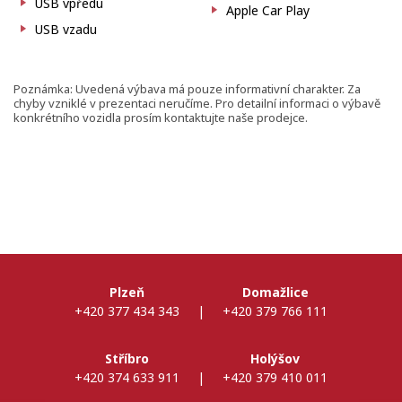
USB vpředu
Apple Car Play
USB vzadu
Poznámka: Uvedená výbava má pouze informativní charakter. Za
chyby vzniklé v prezentaci neručíme. Pro detailní informaci o výbavě
konkrétního vozidla prosím kontaktujte naše prodejce.
Plzeň
Domažlice
+420 377 434 343
|
+420 379 766 111
Stříbro
Holýšov
+420 374 633 911
|
+420 379 410 011