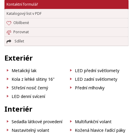
Kontaktní formulář
Katalogový list v PDF
Oblíbené
Porovnat
Sdílet
Exteriér
Metalický lak
LED přední světlomety
Kola z lehké slitiny 16"
LED zadní světlomety
Střešní nosič černý
Přední mlhovky
LED denní svícení
Interiér
Sedadla látkové provedení
Multifunkční volant
Nastavitelný volant
Kožená hlavice řadící páky