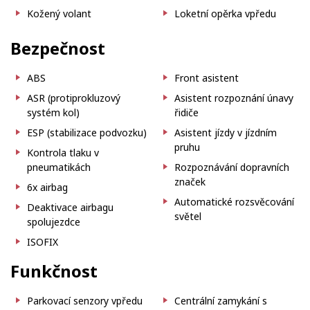
Kožený volant
Loketní opěrka vpředu
Bezpečnost
ABS
Front asistent
ASR (protiprokluzový
Asistent rozpoznání únavy
systém kol)
řidiče
ESP (stabilizace podvozku)
Asistent jízdy v jízdním
pruhu
Kontrola tlaku v
pneumatikách
Rozpoznávání dopravních
značek
6x airbag
Automatické rozsvěcování
Deaktivace airbagu
světel
spolujezdce
ISOFIX
Funkčnost
Parkovací senzory vpředu
Centrální zamykání s