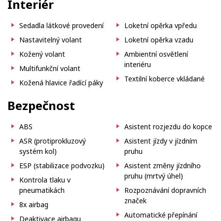
Interiér
Sedadla látkové provedení
Loketní opěrka vpředu
Nastavitelný volant
Loketní opěrka vzadu
Kožený volant
Ambientní osvětlení
interiéru
Multifunkční volant
Textilní koberce vkládané
Kožená hlavice řadící páky
Bezpečnost
ABS
Asistent rozjezdu do kopce
ASR (protiprokluzový
Asistent jízdy v jízdním
systém kol)
pruhu
ESP (stabilizace podvozku)
Asistent změny jízdního
pruhu (mrtvý úhel)
Kontrola tlaku v
pneumatikách
Rozpoznávání dopravních
značek
8x airbag
Automatické přepínání
Deaktivace airbagu