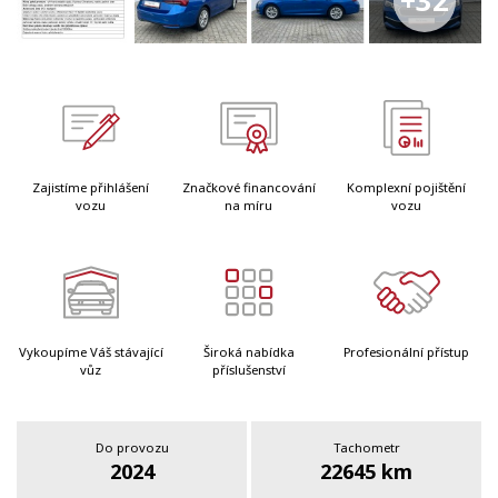
+32
Zajistíme přihlášení
Značkové financování
Komplexní pojištění
vozu
na míru
vozu
Vykoupíme Váš stávající
Široká nabídka
Profesionální přístup
vůz
příslušenství
Do provozu
Tachometr
2024
22645 km