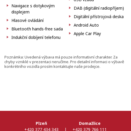
Navigace s dotykovým
DAB (digitální radiopříjem)
displejem
Digitální přístrojová deska
Hlasové ovládání
Android Auto
Bluetooth hands-free sada
Apple Car Play
Indukční dobíjení telefonu
Poznámka: Uvedená výbava má pouze informativní charakter. Za
chyby vzniklé v prezentaci neručíme. Pro detailní informaci o výbavě
konkrétního vozidla prosím kontaktujte naše prodejce.
Plzeň
Domažlice
+420 377 434 343
|
+420 379 766 111