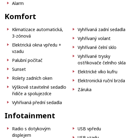
Alarm
Komfort
Klimatizace automatická,
Vyhřívaná zadní sedadla
3-zónová
Vyhřívaný volant
Elektrická okna vpředu +
Vyhřívané čelní sklo
vzadu
Vyhřívané trysky
Palubní počítač
ostřikovače čelního skla
Sunset
Elektrické víko kufru
Rolety zadních oken
Elektronická ruční brzda
Výškově stavitelné sedadlo
Záruka
řidiče a spolujezdce
Vyhřívaná přední sedadla
Infotainment
Radio s dotykovým
USB vpředu
displejem
USB vzadu