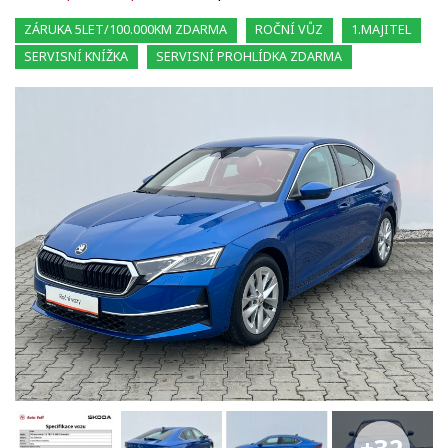
ZÁRUKA 5LET/100.000KM ZDARMA
ROČNÍ VŮZ
1.MAJITEL
SERVISNÍ KNÍŽKA
SERVISNÍ PROHLÍDKA ZDARMA