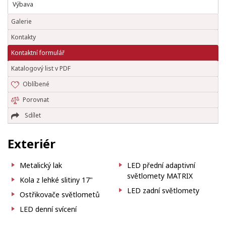
Výbava
Galerie
Kontakty
Kontaktní formulář
Katalogový list v PDF
Oblíbené
Porovnat
Sdílet
Exteriér
Metalický lak
LED přední adaptivní
světlomety MATRIX
Kola z lehké slitiny 17"
LED zadní světlomety
Ostřikovače světlometů
LED denní svícení