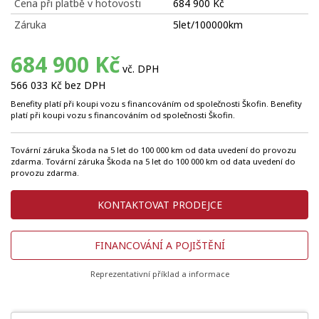
Cena při platbě v hotovosti
684 900 Kč
Záruka
5let/100000km
684 900 Kč
vč. DPH
566 033 Kč bez DPH
Benefity platí při koupi vozu s financováním od společnosti Škofin. Benefity
platí při koupi vozu s financováním od společnosti Škofin.
Tovární záruka Škoda na 5 let do 100 000 km od data uvedení do provozu
zdarma. Tovární záruka Škoda na 5 let do 100 000 km od data uvedení do
provozu zdarma.
KONTAKTOVAT PRODEJCE
FINANCOVÁNÍ A POJIŠTĚNÍ
Reprezentativní příklad a informace