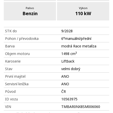
Palivo
Výkon
Benzin
110 kW
STK do
9/2028
Pohon / převodovka
6°manuální/přední
Barva
modrá Race metalíza
3
Objem motoru
1498 cm
Karoserie
Liftback
Stav
velmi dobrý
První majitel
ANO
Servisní knížka
ANO
Původ
ČR
ID vozu
10563975
VIN
TMBAR0NX8SM006060