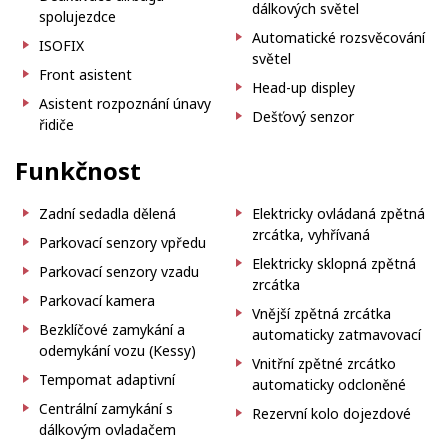
dálkových světel
spolujezdce
Automatické rozsvěcování
ISOFIX
světel
Front asistent
Head-up displey
Asistent rozpoznání únavy
Dešťový senzor
řidiče
Funkčnost
Zadní sedadla dělená
Elektricky ovládaná zpětná
zrcátka, vyhřívaná
Parkovací senzory vpředu
Elektricky sklopná zpětná
Parkovací senzory vzadu
zrcátka
Parkovací kamera
Vnější zpětná zrcátka
Bezklíčové zamykání a
automaticky zatmavovací
odemykání vozu (Kessy)
Vnitřní zpětné zrcátko
Tempomat adaptivní
automaticky odcloněné
Centrální zamykání s
Rezervní kolo dojezdové
dálkovým ovladačem