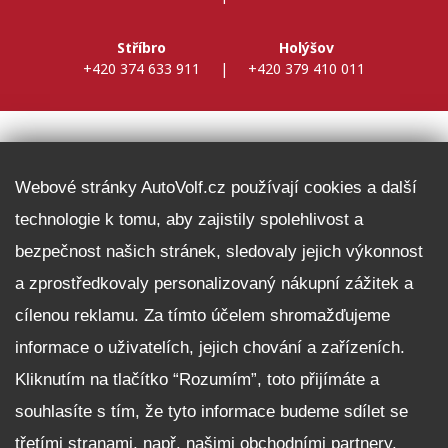
Stříbro
Holýšov
+420 374 633 911
|
+420 379 410 011
DALŠÍ INFORMACE
Webové stránky AutoVolf.cz používají cookies a další
technologie k tomu, aby zajistily spolehlivost a
Fleet program Škoda
bezpečnost našich stránek, sledovaly jejich výkonnost
Nabídka zaměstnání
a zprostředkovaly personalizovaný nákupní zážitek a
Facebook
cílenou reklamu. Za tímto účelem shromažďujeme
Reklamační řád
informace o uživatelích, jejich chování a zařízeních.
Zásady zpracování osobních údajů pro zákazníky
Kliknutím na tlačítko “Rozumím”, toto přijímáte a
Upozornění pro věřitele a společníky na jejich práva
Nastavení cookies
souhlasíte s tím, že tyto informace budeme sdílet se
třetími stranami, např. našimi obchodními partnery.