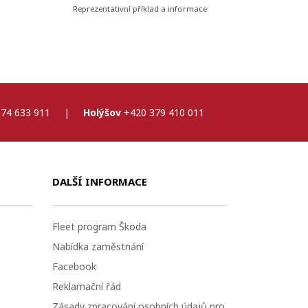
Reprezentativní příklad a informace
74 633 911
|
Holýšov
+420 379 410 011
DALŠÍ INFORMACE
Fleet program Škoda
Nabídka zaměstnání
Facebook
Reklamační řád
Zásady zpracování osobních údajů pro