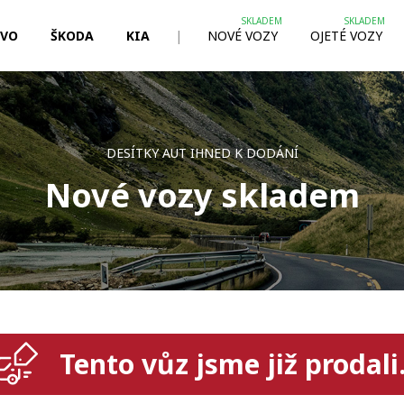
LVO
ŠKODA
KIA
|
NOVÉ VOZY
OJETÉ VOZY
DESÍTKY AUT IHNED K DODÁNÍ
Nové vozy skladem
Tento vůz jsme již prodali.