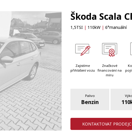
Škoda Scala Cl
1,5TSI
|
110kW
|
6°manuální
Zajistíme
Značkové
Ko
přihlášení vozu
financování na
poji
míru
Palivo
Výk
Benzin
110
KONTAKTOVAT PRODEJC