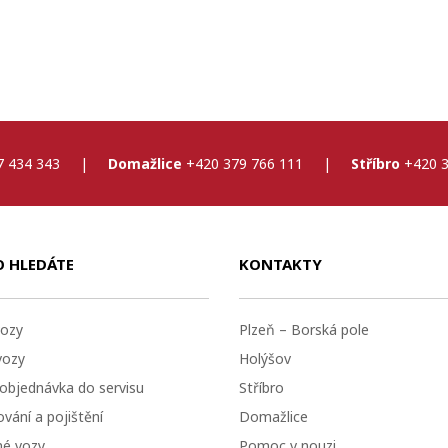
7 434 343
|
Domažlice
+420 379 766 111
|
Stříbro
+420 3
O HLEDÁTE
KONTAKTY
ozy
Plzeň – Borská pole
vozy
Holýšov
 objednávka do servisu
Stříbro
vání a pojištění
Domažlice
né vozy
Pomoc v nouzi