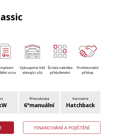
assic
mplexní
Vykoupíme Váš
Široká nabídka
Profesionální
štění vozu
stávající vůz
příslušenství
přístup
on
Převodovka
Karoserie
kW
6°manuální
Hatchback
E
FINANCOVÁNÍ A POJIŠTĚNÍ