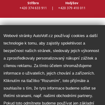
Stříbro
Holýšov
+420 374 633 911
|
+420 379 410 011
DALŠÍ INFORMACE
Webové stránky AutoVolf.cz používají cookies a další
technologie k tomu, aby zajistily spolehlivost a
Fleet program Škoda
bezpečnost našich stránek, sledovaly jejich výkonnost
Nabídka zaměstnání
a zprostředkovaly personalizovaný nákupní zážitek a
Facebook
cílenou reklamu. Za tímto účelem shromažďujeme
Reklamační řád
informace o uživatelích, jejich chování a zařízeních.
Zásady zpracování osobních údajů pro zákazníky
Kliknutím na tlačítko “Rozumím”, toto přijímáte a
Upozornění pro věřitele a společníky na jejich práva
Nastavení cookies
souhlasíte s tím, že tyto informace budeme sdílet se
třetími stranami, např. našimi obchodními partnery.
NEZÁVAZNĚ POPTAT VŮZ
Pokud toto odmítnete budeme používat jen základní