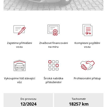
Zajistíme přihlášení
Značkové financování
Komplexní pojištění
vozu
na míru
vozu
Vykoupíme Váš stávající
Široká nabídka
Profesionální přístup
vůz
příslušenství
Do provozu
Tachometr
12/2024
18257 km