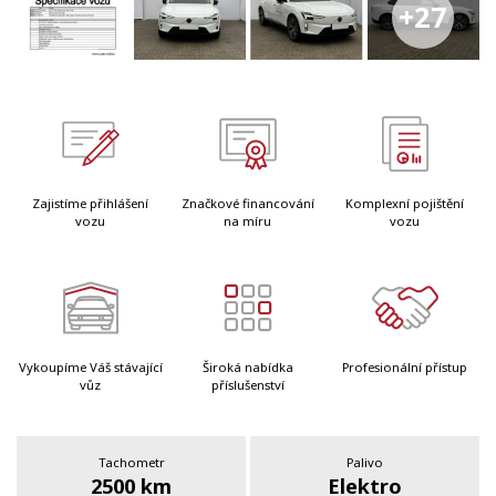
+27
Zajistíme přihlášení
Značkové financování
Komplexní pojištění
vozu
na míru
vozu
Vykoupíme Váš stávající
Široká nabídka
Profesionální přístup
vůz
příslušenství
Tachometr
Palivo
2500 km
Elektro