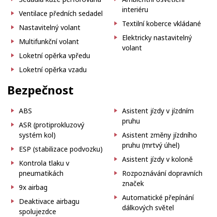
interiéru
Ventilace předních sedadel
Textilní koberce vkládané
Nastavitelný volant
Elektricky nastavitelný
Multifunkční volant
volant
Loketní opěrka vpředu
Loketní opěrka vzadu
Bezpečnost
ABS
Asistent jízdy v jízdním
pruhu
ASR (protiprokluzový
systém kol)
Asistent změny jízdního
pruhu (mrtvý úhel)
ESP (stabilizace podvozku)
Asistent jízdy v koloně
Kontrola tlaku v
pneumatikách
Rozpoznávání dopravních
značek
9x airbag
Automatické přepínání
Deaktivace airbagu
dálkových světel
spolujezdce