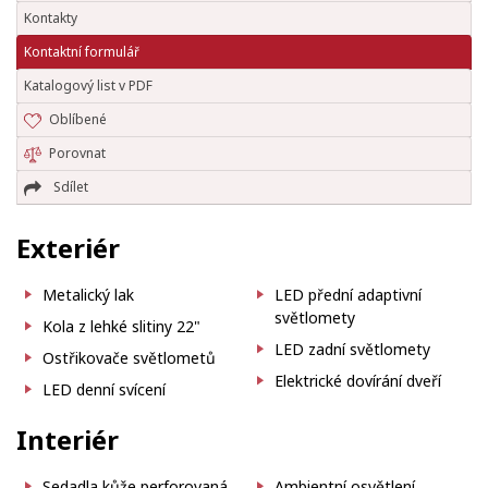
Kontakty
Kontaktní formulář
Katalogový list v PDF
Oblíbené
Porovnat
Sdílet
Exteriér
Metalický lak
LED přední adaptivní
světlomety
Kola z lehké slitiny 22"
LED zadní světlomety
Ostřikovače světlometů
Elektrické dovírání dveří
LED denní svícení
Interiér
Sedadla kůže perforovaná
Ambientní osvětlení