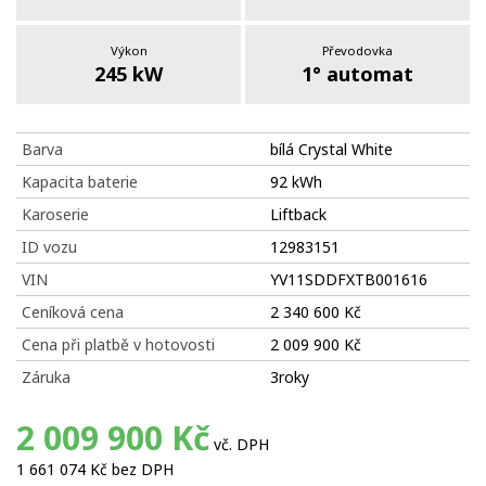
Výkon
Převodovka
245 kW
1° automat
Barva
bílá Crystal White
Kapacita baterie
92 kWh
Karoserie
Liftback
ID vozu
12983151
VIN
YV11SDDFXTB001616
Ceníková cena
2 340 600 Kč
Cena při platbě v hotovosti
2 009 900 Kč
Záruka
3roky
2 009 900 Kč
vč. DPH
1 661 074 Kč bez DPH