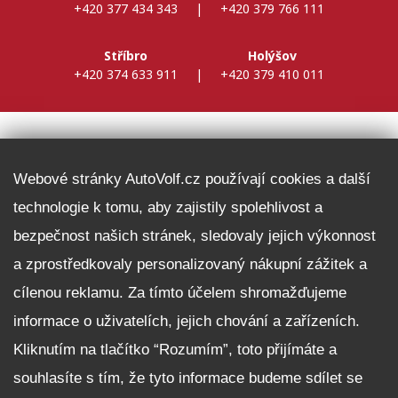
+420 377 434 343
|
+420 379 766 111
Stříbro
Holýšov
+420 374 633 911
|
+420 379 410 011
DALŠÍ INFORMACE
Webové stránky AutoVolf.cz používají cookies a další
technologie k tomu, aby zajistily spolehlivost a
Fleet program Škoda
bezpečnost našich stránek, sledovaly jejich výkonnost
Nabídka zaměstnání
a zprostředkovaly personalizovaný nákupní zážitek a
Facebook
cílenou reklamu. Za tímto účelem shromažďujeme
Reklamační řád
informace o uživatelích, jejich chování a zařízeních.
Zásady zpracování osobních údajů pro zákazníky
Kliknutím na tlačítko “Rozumím”, toto přijímáte a
Upozornění pro věřitele a společníky na jejich práva
Nastavení cookies
souhlasíte s tím, že tyto informace budeme sdílet se