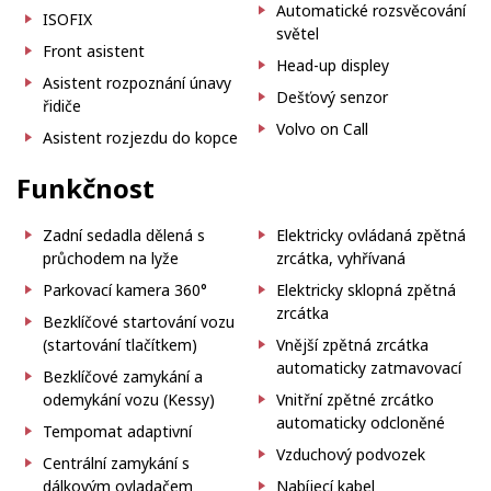
Automatické rozsvěcování
ISOFIX
světel
Front asistent
Head-up displey
Asistent rozpoznání únavy
Dešťový senzor
řidiče
Volvo on Call
Asistent rozjezdu do kopce
Funkčnost
Zadní sedadla dělená s
Elektricky ovládaná zpětná
průchodem na lyže
zrcátka, vyhřívaná
Parkovací kamera 360°
Elektricky sklopná zpětná
zrcátka
Bezklíčové startování vozu
(startování tlačítkem)
Vnější zpětná zrcátka
automaticky zatmavovací
Bezklíčové zamykání a
odemykání vozu (Kessy)
Vnitřní zpětné zrcátko
automaticky odcloněné
Tempomat adaptivní
Vzduchový podvozek
Centrální zamykání s
dálkovým ovladačem
Nabíjecí kabel