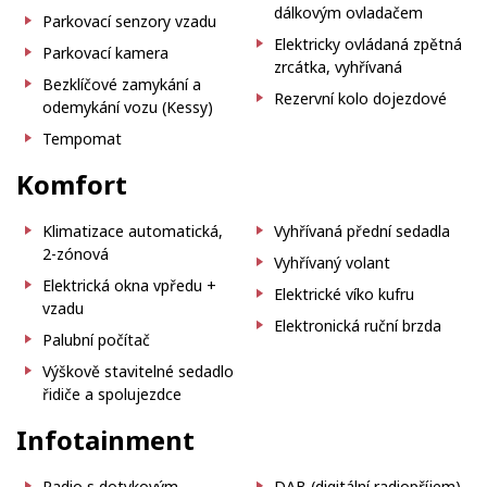
dálkovým ovladačem
Parkovací senzory vzadu
Elektricky ovládaná zpětná
Parkovací kamera
zrcátka, vyhřívaná
Bezklíčové zamykání a
Rezervní kolo dojezdové
odemykání vozu (Kessy)
Tempomat
Komfort
Klimatizace automatická,
Vyhřívaná přední sedadla
2-zónová
Vyhřívaný volant
Elektrická okna vpředu +
Elektrické víko kufru
vzadu
Elektronická ruční brzda
Palubní počítač
Výškově stavitelné sedadlo
řidiče a spolujezdce
Infotainment
Radio s dotykovým
DAB (digitální radiopříjem)