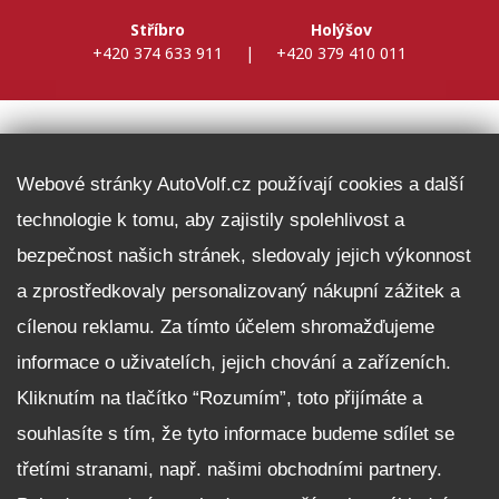
Stříbro
Holýšov
+420 374 633 911
|
+420 379 410 011
DALŠÍ INFORMACE
Webové stránky AutoVolf.cz používají cookies a další
technologie k tomu, aby zajistily spolehlivost a
Fleet program Škoda
bezpečnost našich stránek, sledovaly jejich výkonnost
Nabídka zaměstnání
a zprostředkovaly personalizovaný nákupní zážitek a
Facebook
cílenou reklamu. Za tímto účelem shromažďujeme
Reklamační řád
informace o uživatelích, jejich chování a zařízeních.
Zásady zpracování osobních údajů pro zákazníky
Kliknutím na tlačítko “Rozumím”, toto přijímáte a
Upozornění pro věřitele a společníky na jejich práva
Nastavení cookies
souhlasíte s tím, že tyto informace budeme sdílet se
třetími stranami, např. našimi obchodními partnery.
NEZÁVAZNĚ POPTAT VŮZ