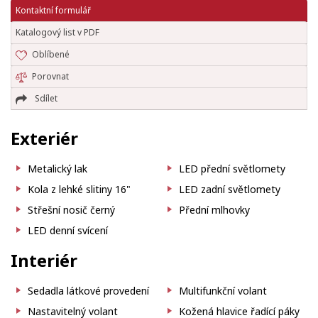
Kontaktní formulář
Katalogový list v PDF
Oblíbené
Porovnat
Sdílet
Exteriér
Metalický lak
LED přední světlomety
Kola z lehké slitiny 16"
LED zadní světlomety
Střešní nosič černý
Přední mlhovky
LED denní svícení
Interiér
Sedadla látkové provedení
Multifunkční volant
Nastavitelný volant
Kožená hlavice řadící páky