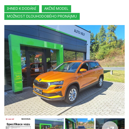
IHNED K DODÁNÍ
AKČNÍ MODEL
MOŽNOST DLOUHODOBÉHO PRONÁJMU