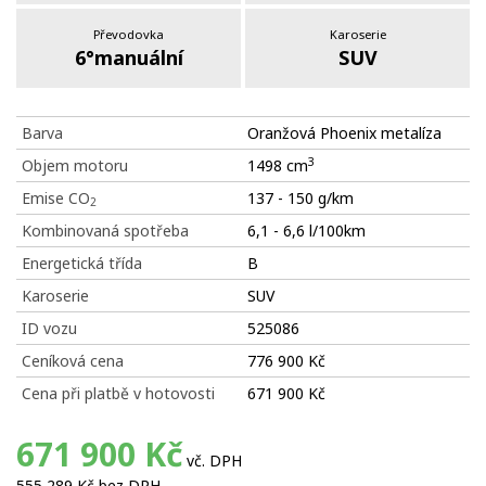
Převodovka
Karoserie
6°manuální
SUV
Barva
Oranžová Phoenix metalíza
3
Objem motoru
1498 cm
Emise CO
137 - 150 g/km
2
Kombinovaná spotřeba
6,1 - 6,6 l/100km
Energetická třída
B
Karoserie
SUV
ID vozu
525086
Ceníková cena
776 900 Kč
Cena při platbě v hotovosti
671 900 Kč
671 900 Kč
vč. DPH
555 289 Kč bez DPH