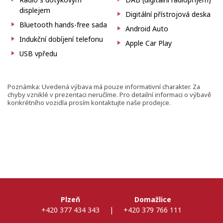
displejem
Digitální přístrojová deska
Bluetooth hands-free sada
Android Auto
Indukční dobíjení telefonu
Apple Car Play
USB vpředu
Poznámka: Uvedená výbava má pouze informativní charakter. Za
chyby vzniklé v prezentaci neručíme. Pro detailní informaci o výbavě
konkrétního vozidla prosím kontaktujte naše prodejce.
Plzeň
Domažlice
+420 377 434 343
|
+420 379 766 111