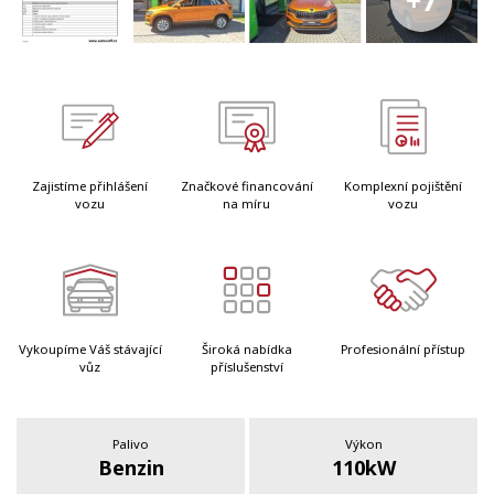
+7
Zajistíme přihlášení
Značkové financování
Komplexní pojištění
vozu
na míru
vozu
Vykoupíme Váš stávající
Široká nabídka
Profesionální přístup
vůz
příslušenství
Palivo
Výkon
Benzin
110kW