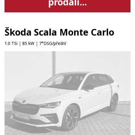
prodali...
Škoda Scala Monte Carlo
1.0 TSi
|
85 kW
|
7°DSG/přední