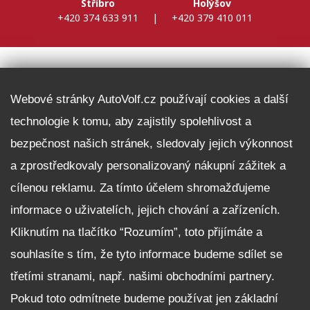
Stříbro
Holýšov
+420 374 633 911
|
+420 379 410 011
DALŠÍ INFORMACE
Webové stránky AutoVolf.cz používají cookies a další
technologie k tomu, aby zajistily spolehlivost a
Fleet program Škoda
bezpečnost našich stránek, sledovaly jejich výkonnost
Nabídka zaměstnání
a zprostředkovaly personalizovaný nákupní zážitek a
Facebook
cílenou reklamu. Za tímto účelem shromažďujeme
Reklamační řád
informace o uživatelích, jejich chování a zařízeních.
Zásady zpracování osobních údajů pro zákazníky
Kliknutím na tlačítko “Rozumím”, toto přijímáte a
Upozornění pro věřitele a společníky na jejich práva
Nastavení cookies
souhlasíte s tím, že tyto informace budeme sdílet se
třetími stranami, např. našimi obchodními partnery.
NEZÁVAZNĚ POPTAT VŮZ
Pokud toto odmítnete budeme používat jen základní